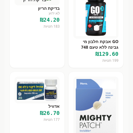
בדיקת הריון
לא ידוע
₪
24.20
183
חנויות
GO אבקת חלבון מי
גבינה ללא טעם 748
גרם
₪
129.60
199
חנויות
אדוויל
₪
26.70
177
חנויות