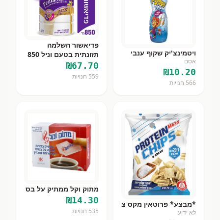
פדיאשור השלמה
ויטמינצ'יק שקוף ענבי
תזונתית בטעם וניל 850
אסם
גרם
₪
67.70
₪
10.20
559
חנויות
566
חנויות
מתוק וקל ממתיק על בס
₪
14.30
*מבצע* פרוטאין מקס צ
535
חנויות
לא ידוע