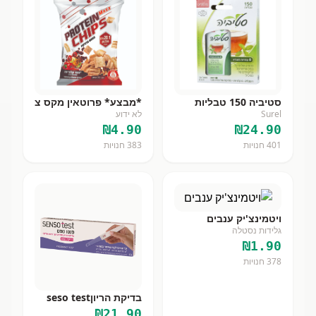
סטיביה 150 טבליות
*מבצע* פרוטאין מקס צ
Surel
לא ידוע
₪
4.90
₪
24.90
401
חנויות
383
חנויות
ויטמינצ'יק ענבים
גלידות נסטלה
₪
1.90
378
חנויות
בדיקת הריוןseso test
₪
21.90