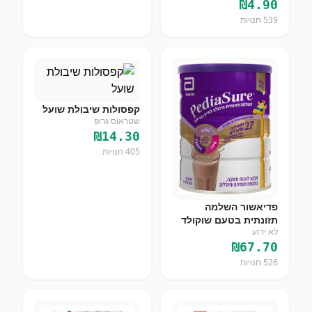
₪
4.90
539
חנויות
קפסולות שיבולת שועל
שטראוס גרופ
₪
14.30
405
חנויות
פדיאשור השלמה
תזונתית בטעם שוקולד
לא ידוע
850 גר
₪
67.70
526
חנויות