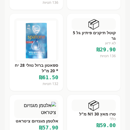
136
חנויות
📦
קוטל תיקנים פיתיון גל 5
גר
לא ידוע
₪
29.90
136
חנויות
ספאטון ברזל נוזלי 28 יח
* 20 מ"ל
₪
61.50
132
חנויות
📦
טרו מאץ N1 30 מ"ל
כללי
אלטמן מגנזיום ציטראט
₪
59.00
₪
57.90