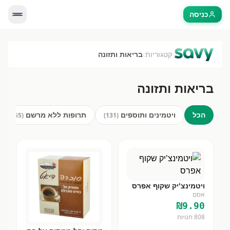
כניסה
בריאות ותזונה
| השוואת מחירים בסופרמרקט | Savy
›
›
קטגוריות
בריאות ותזונה
השווה מחירי
בריאות ותזונה
ב-25+ רשתות סופרמרקט בישראל כולל שופרסל, רמי לוי, ויקטורי, אושר עד וקרפור.
בריאות ותזונה
הכל
ויטמינים ותוספים
תרופות ללא מרשם
)
55
(
)
131
(
ויטמינצ'יק שקוף אפרס
אסם
₪
9.90
808
חנויות