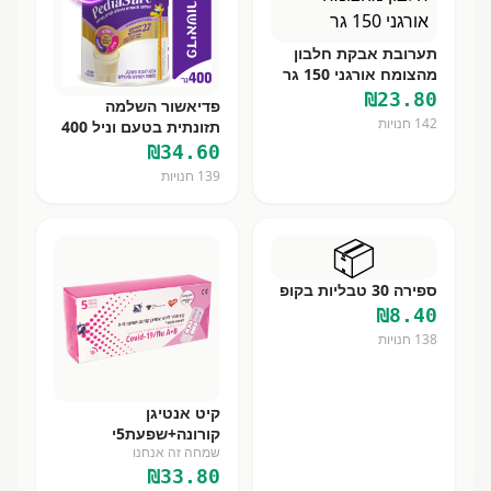
תערובת אבקת חלבון
מהצומח אורגני 150 גר
₪
23.80
פדיאשור השלמה
142
חנויות
תזונתית בטעם וניל 400
גרם
₪
34.60
139
חנויות
📦
ספירה 30 טבליות בקופ
₪
8.40
138
חנויות
קיט אנטיגן
קורונה+שפעת5י
שמחה זה אנחנו
₪
33.80