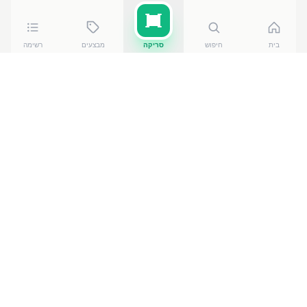
בית
חיפוש
סריקה
מבצעים
רשימה
השוואת מחירים לפי קטגוריה
מחירים לפי רשת
מחירי
שופרסל
·
מבצעים
מוצרי חלב
מחירי
רמי לוי
·
מבצעים
לחם ומאפה
מחירי
אושר עד
·
מבצעים
מחירי
ויקטורי
·
מבצעים
בשר ועוף