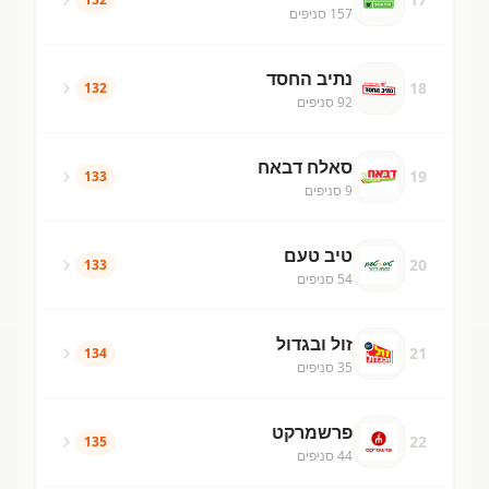
157
סניפים
נתיב החסד
18
132
92
סניפים
סאלח דבאח
19
133
9
סניפים
טיב טעם
20
133
54
סניפים
זול ובגדול
21
134
35
סניפים
פרשמרקט
22
135
44
סניפים