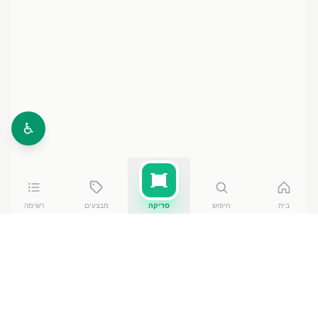
♿
בית
חיפוש
סריקה
מבצעים
רשימה