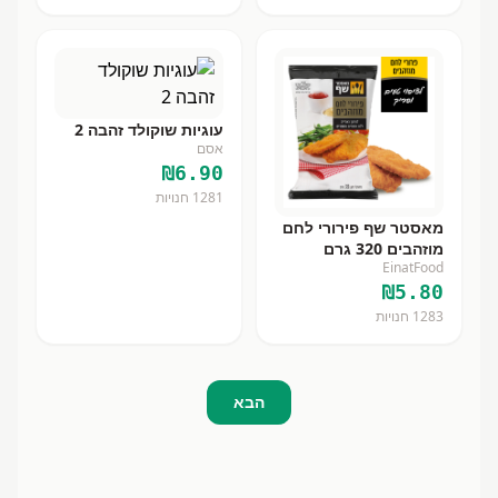
עוגיות שוקולד זהבה 2
אסם
₪
6.90
1281
חנויות
מאסטר שף פירורי לחם
מוזהבים 320 גרם
EinatFood
₪
5.80
1283
חנויות
הבא