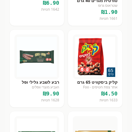
טורטית מגדים 40 גרם
₪
6.90
שטראוס גרופ
1642
חנויות
₪
1.90
1661
חנויות
קליק ביסקוויט 65 גרם
רבע לשבע גלילי ופל
אתר צפת חטיפים - Foo
הגביע מוצרי וופלים
₪
9.90
₪
4.50
1633
חנויות
1628
חנויות