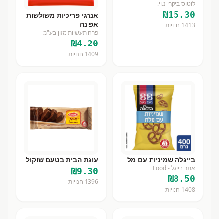
לוטוס ביקרי נ.וי.
₪
15.30
אנרגי פריכיות משולשות
אפונה
1413
חנויות
פרח תעשיות מזון בע"מ
₪
4.20
1409
חנויות
בייגלה שמיניות עם מל
עוגת הבית בטעם שוקול
אתר בייגל - Food
₪
9.30
₪
8.50
1396
חנויות
1408
חנויות