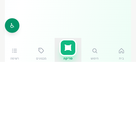
♿
בית
חיפוש
סריקה
מבצעים
רשימה