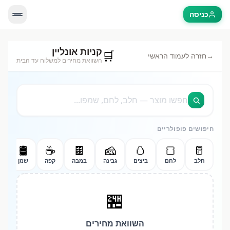
כניסה
קניות אונליין
🛒
חזרה לעמוד הראשי
→
השוואת מחירים למשלוח עד הבית
חיפושים פופולריים

🛢️
☕
🍫
🧀
🥚
🍞
🥛
ז
שמן
קפה
במבה
גבינה
ביצים
לחם
חלב
🏪
השוואת מחירים