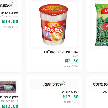
אפונה עדינה
סנפרוסט בע"מ
₪
14.00
1139
חנויות
מנה חמה פירה תפו"א ו
אסם
₪
2.50
1152
חנויות
סט
תירס קפוא
₪
13.60
בצק עלים מצו
פאקא תעשיות ב
1117
חנויות
₪
12.60