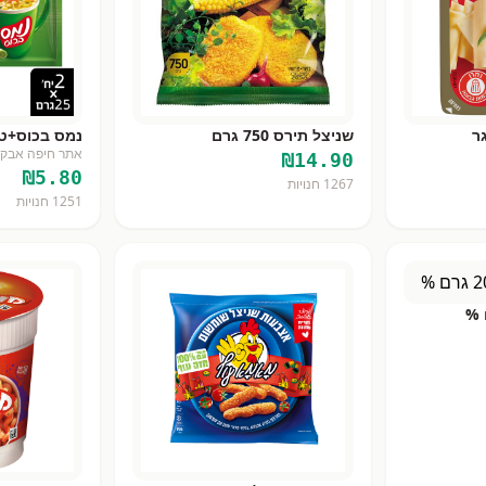
שניצל תירס 750 גרם
נמס בכוס+ט.
אתר חיפה אבקות -
₪
14.90
₪
5.80
1267
חנויות
1251
חנויות