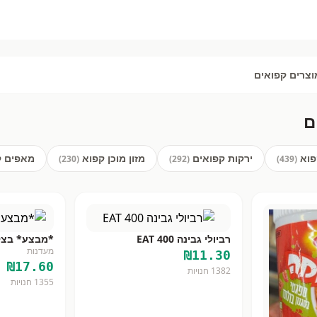
| Savy
וצרים קפואים
ם
פוא
ירקות קפואים
מזון מוכן קפוא
מאפים ק
)
230
(
)
292
(
)
439
(
רביולי גבינה 400 EAT
*מבצע* בצק
מעדנות
₪
11.30
₪
17.60
1382
חנויות
1355
חנויות