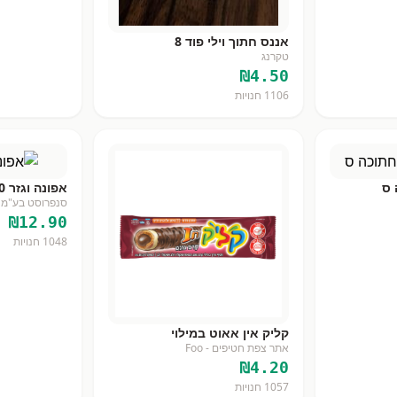
אננס חתוך וילי פוד 8
טקרנג
₪
4.50
1106
חנויות
 ס
אפונה וגזר 800 גר
סנפרוסט בע"מ
₪
12.90
1048
חנויות
קליק אין אאוט במילוי
אתר צפת חטיפים - Foo
₪
4.20
1057
חנויות