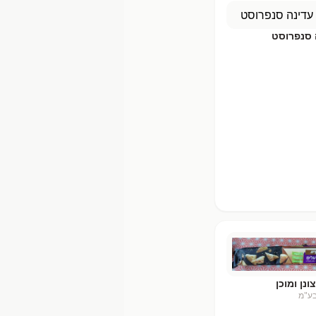
 סנפרוסט
נן ומוכן
ע"מ