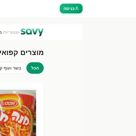
כניסה
מוצרים קפואים
| השוואת מחירים בסופרמרקט 
›
›
קטגוריות
מ
השווה מחירי
מוצרים קפואים
ב-25+ רשתות סופרמרקט בישראל כולל שופרסל, רמי לוי, ויקטורי, אושר עד וקרפור.
מוצרים קפואי
הכל
בשר ועוף ק