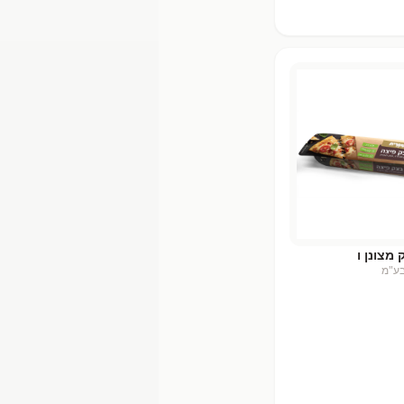
 ו
ע"מ