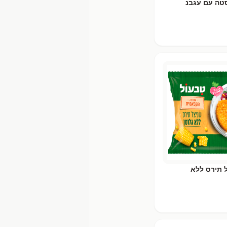
טה עם עגבנ
 תירס ללא