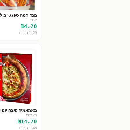
מנה חמה ספגטי בולו
אסם
₪
4.20
1429
חנויות
מאמאמיה פיצה עם זי
מעדנות
₪
14.70
1346
חנויות