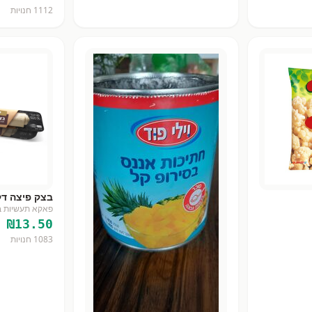
1112
חנויות
בצק פיצה דק מצונן
פאקא תעשיות ב
₪
13.50
1083
חנויות