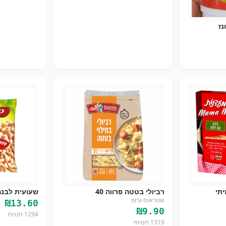
נז
תי
רביולי בטטה פרווה 40
שעועית לבנה
שטראוס גרופ
₪
13.60
₪
9.90
1294
חנויות
1319
חנויות