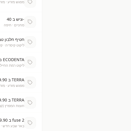
מפגש מזרע
· מזר
-וניש ב 40
מחניים
· חיפה
חטיף חלבון טב
ליקוט קיסריה
· קי
ECODENTA משחת שיניים ב 24.90
ליקוט רמת החייל
TERRA ב 239.90
מפגש מזרע
· מזר
TERRA ב 269.90
חוצות המפרץ (קרי
fuse 2 ב 79.90
באר שבע חדש
· 