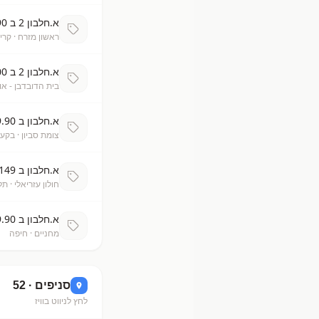
א.חלבון 2 ב 199.90
ראשון מזרח
· קרי
א.חלבון 2 ב 200
בית הדובדבן - אונ
א.חלבון ב 139.90
צומת סביון
· בקעת
א.חלבון ב 149
חולון עזריאלי
· תל
א.חלבון ב 149.90
מחניים
· חיפה
סניפים ·
52
לחץ לניווט בוויז