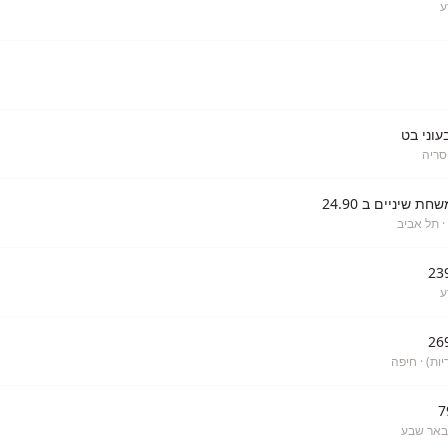
ע
עוני בט
סריה
· תל אביב
ע
ות)
· חיפה
באר שבע