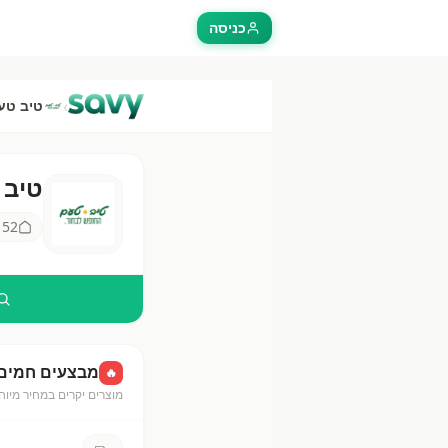
כניסה
›
טיב טע
טיב 
טיב טע
52
ס
מבצעים חמים
🔥
מוצרים יקרים במחיר מיוח