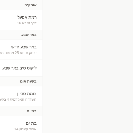
אופקים
רמת אפעל
דרך שיבא 16
באר שבע
באר שבע חדש
יצחק נפחא 25 מתחם מבנה
ליקוט טיב באר שבע
בקעת אונו
צומת סביון
השדרה האקדמית 4 בקעת אונו
בת ים
בת ים
אהוד קינמון 14