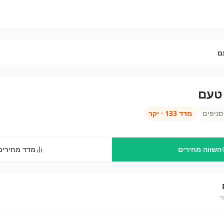
ם
טעם
ם
—
52
סניפים בישראל. השווה מחירים ב
טיב טעם
מול שופרסל, רמי לוי, ויקטורי ועוד 25 רשתות. מבצעים
ניפים
מדד
133
·
יקר
השווה מחירים
מדד מחירים
ד