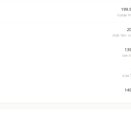
ית שמונה
ו
· כפר סבא
 אונו
 אביב