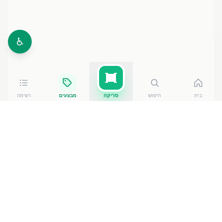
♿
בית
חיפוש
סריקה
מבצעים
רשימה