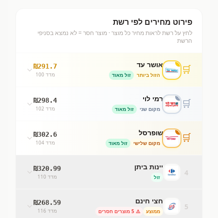
פירוט מחירים לפי רשת
לחץ על רשת לראות מחיר כל מוצר · מוצר חסר = לא נמצא בסניפי
הרשת
1
אושר עד
₪
291.7
🛒
מדד
100
הזול ביותר
זול מאוד
2
רמי לוי
₪
298.4
🛒
מדד
102
מקום שני
זול מאוד
3
שופרסל
₪
302.6
🛒
מדד
104
מקום שלישי
זול מאוד
יינות ביתן
₪
320.99
4
מדד
110
זול
חצי חינם
₪
268.59
5
מדד
116
ממוצע
⚠️
5
מוצרים חסרים