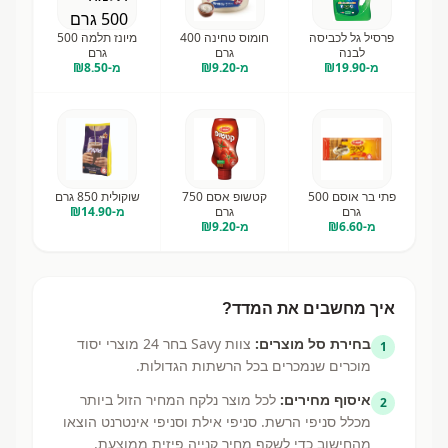
פרסיל גל לכביסה
חומוס טחינה 400
מיונז תלמה 500
לבנה
גרם
גרם
מ-₪
19.90
וצבעונית-ירוק 2.5
מ-₪
9.20
מ-₪
8.50
ל
פתי בר אוסם 500
קטשופ אסם 750
שוקולית 850 גרם
גרם
גרם
מ-₪
14.90
מ-₪
6.60
מ-₪
9.20
איך מחשבים את המדד?
בחירת סל מוצרים:
צוות Savy בחר
24
מוצרי יסוד
1
מוכרים שנמכרים בכל הרשתות הגדולות.
איסוף מחירים:
לכל מוצר נלקח המחיר הזול ביותר
2
מכלל סניפי הרשת. סניפי אילת וסניפי אינטרנט הוצאו
מהחישוב כדי לשקף מחיר קנייה פיזית ממוצעת.