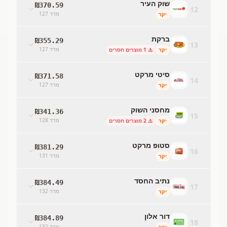
שוק העיר
₪
370.59
12
מדד
127
יקר
ברקת
₪
355.29
13
מדד
127
יקר
⚠️
1
מוצרים חסרים
סיטי מרקט
₪
371.58
14
מדד
127
יקר
מחסני השוק
₪
341.36
15
מדד
128
יקר
⚠️
2
מוצרים חסרים
סטופ מרקט
₪
381.29
16
מדד
131
יקר
נתיב החסד
₪
384.49
17
מדד
132
יקר
דור אלון
₪
384.89
18
מדד
132