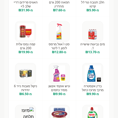
חלב תנובה טרי1ל
חמאה 200 גרם
האגיס פרידום דריי
קרטו
מהדרין
שלב 5+
מ-₪
5.90
מ-₪
7.60
מ-₪
31.90
מים נביעות שישייה
סנו ז`אוול מרסס
קפה נמס עלית
1.
לימון 1 ליטר
200 גרם
מ-₪
13.70
מ-₪
12.80
מ-₪
19.90
בדין אקסטרה
וניש אוקסי אקשן
ניקול מגבות נייר 6
מרכך מרוכז כחול
מסיר כתמים
יחידות
מ-₪
960 מל
9.90
מ-₪
9.90
לכביסה צבעוני
מ-₪
6.50