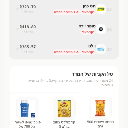
חט כהן
₪
323.79
25
מדד
140
יקר מאוד
⚠️
1
מוצרים חסרים
סופר יודה
₪
418.89
26
מדד
144
יקר מאוד
וולט
₪
385.57
27
מדד
144
יקר מאוד
⚠️
2
מוצרים חסרים
סל הקניות של המדד
24
מוצרי יסוד שנבחרו ידנית על ידי צוות Savy כדי לייצג קנייה
טיפוסית.
פסטה צינורות 500
קורנפלקס צהוב
פינוק שמפו לשיער
גרם
בד"צ 8
רגיל 700 מל