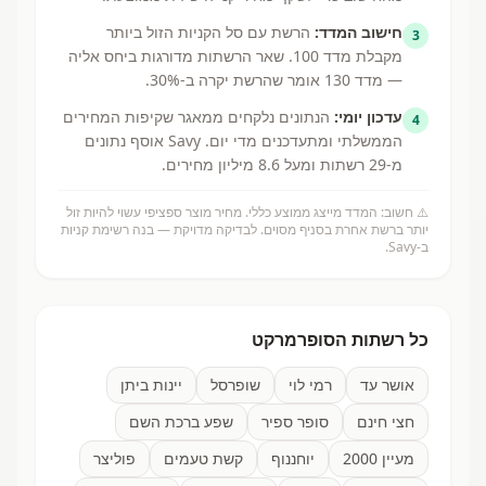
חישוב המדד:
הרשת עם סל הקניות הזול ביותר
3
מקבלת מדד 100. שאר הרשתות מדורגות ביחס אליה
— מדד 130 אומר שהרשת יקרה ב-30%.
עדכון יומי:
הנתונים נלקחים ממאגר שקיפות המחירים
4
הממשלתי ומתעדכנים מדי יום. Savy אוסף נתונים
מ-29 רשתות ומעל 8.6 מיליון מחירים.
⚠️ חשוב: המדד מייצג ממוצע כללי. מחיר מוצר ספציפי עשוי להיות זול
יותר ברשת אחרת בסניף מסוים. לבדיקה מדויקת — בנה רשימת קניות
ב-Savy.
כל רשתות הסופרמרקט
אושר עד
רמי לוי
שופרסל
יינות ביתן
חצי חינם
סופר ספיר
שפע ברכת השם
מעיין 2000
יוחננוף
קשת טעמים
פוליצר