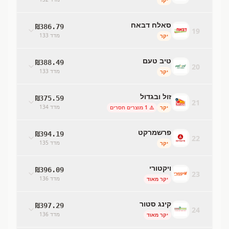
יקר
סאלח דבאח
₪
386.79
19
מדד
133
יקר
טיב טעם
₪
388.49
20
מדד
133
יקר
זול ובגדול
₪
375.59
21
מדד
134
יקר
⚠️
1
מוצרים חסרים
פרשמרקט
₪
394.19
22
מדד
135
יקר
ויקטורי
₪
396.09
23
מדד
136
יקר מאוד
קינג סטור
₪
397.29
24
מדד
136
יקר מאוד