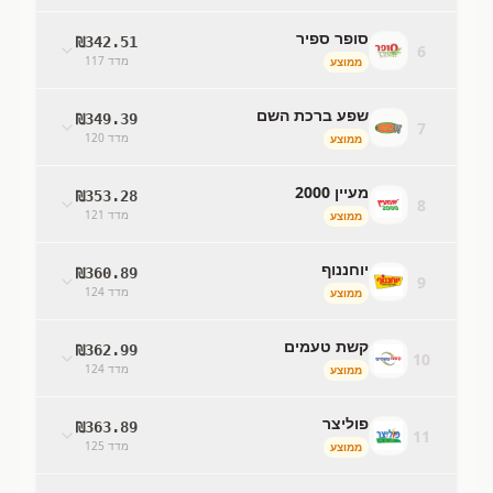
סופר ספיר
₪
342.51
6
מדד
117
ממוצע
שפע ברכת השם
₪
349.39
7
מדד
120
ממוצע
מעיין 2000
₪
353.28
8
מדד
121
ממוצע
יוחננוף
₪
360.89
9
מדד
124
ממוצע
קשת טעמים
₪
362.99
10
מדד
124
ממוצע
פוליצר
₪
363.89
11
מדד
125
ממוצע