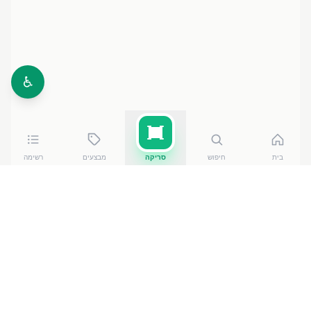
♿
בית
חיפוש
סריקה
מבצעים
רשימה