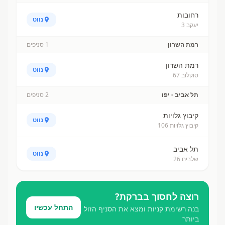
רחובות
נווט
יעקב 3
רמת השרון
1
סניפים
רמת השרון
נווט
סוקלוב 67
תל אביב - יפו
2
סניפים
קיבוץ גלויות
נווט
קיבוץ גלויות 106
תל אביב
נווט
שלבים 26
רוצה לחסוך ב
ברקת
?
התחל עכשיו
בנה רשימת קניות ומצא את הסניף הזול
ביותר