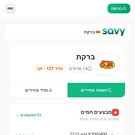
כניסה
›
ברקת
ברקת
ברקת
—
14
סניפים בישראל. השווה מחירים ב
בר
14
סניפים
מדד
127
·
יקר
השווה מחירים
מדד מחירים
מבצעים חמים
🔥
כל המבצעים ←
מוצרים יקרים במחיר מיוחד
K300/400 קטן-2ב22