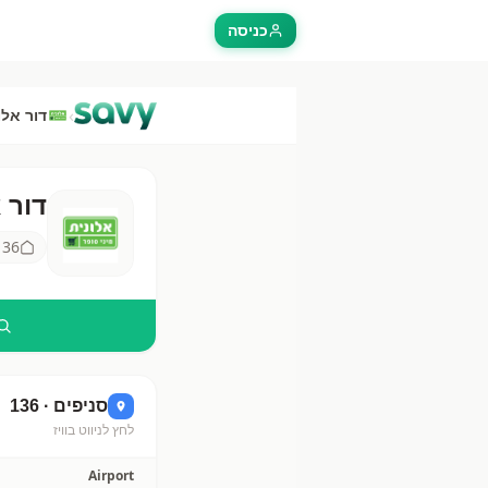
כניסה
›
דור אלו
דור 
דור אלו
136
סניפים ·
136
לחץ לניווט בוויז
Airport