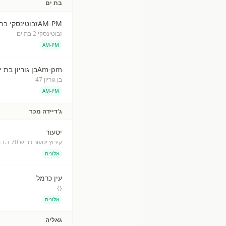
בת ים
AM-PMזבוטינסקי בת ים
זבוטינסקי 2 בת ים
AM-PM
Am-pmבן גוריון בת ים
בן גוריון 47
AM-PM
ג'דיידה מכר
יסעור
קיבוץ יסעור כביש 70 ד.נ משגב
אלונית
עין כרמל
{}
אלונית
גאליה