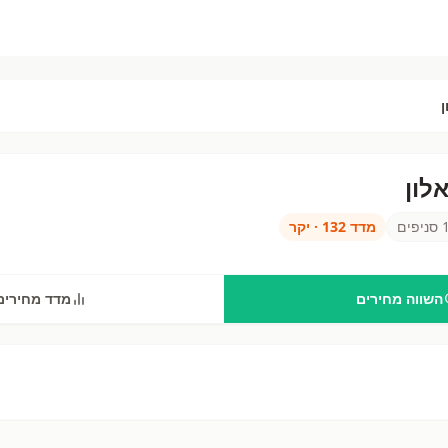
ן
אלון
ן
—
136
סניפים בישראל. השווה מחירים ב
דור אלון
מול שופרסל, רמי לוי, ויקטורי ועוד 25 רשתות. מבצעים 
סניפים
מדד
132
·
יקר
השווה מחירים
מדד מחירים