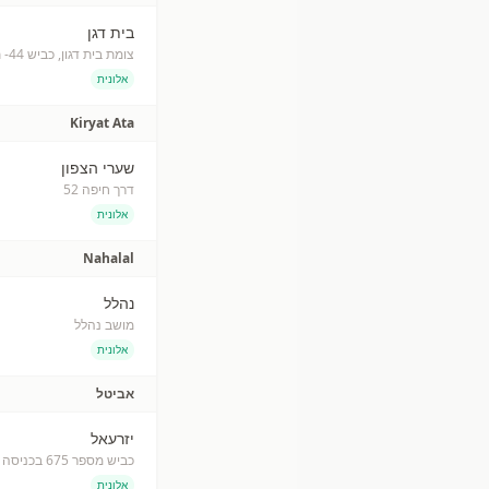
בית דגן
צומת בית דגון, כביש 44- ת.ד.34 נתב"ג 701
אלונית
Kiryat Ata
שערי הצפון
דרך חיפה 52
אלונית
Nahalal
נהלל
מושב נהלל
אלונית
אביטל
יזרעאל
כביש מספר 675 בכניסה לקיבוץ יזרעאל
אלונית