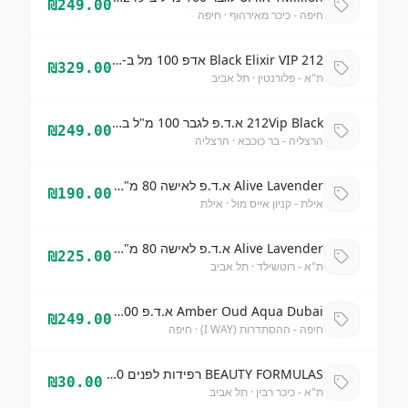
₪
249.00
חיפה - כיכר מאירהוף
· חיפה
212 Black Elixir VIP אדפ 100 מל ב-329 שח
₪
329.00
ת"א - פלורנטין
· תל אביב
212Vip Black א.ד.פ לגבר 100 מ"ל ב-249 שח
₪
249.00
הרצליה - בר כוכבא
· הרצליה
Alive Lavender א.ד.פ לאישה 80 מ"ל ב-190
₪
190.00
אילת - קניון אייס מול
· אילת
Alive Lavender א.ד.פ לאישה 80 מ"ל ב-225
₪
225.00
ת"א - רוטשילד
· תל אביב
Amber Oud Aqua Dubai א.ד.פ 100 מל ב-249
₪
249.00
חיפה - ההסתדרות (I WAY)
· חיפה
BEAUTY FORMULAS רפידות לפנים 30 2 ב-30
₪
30.00
ת"א - כיכר רבין
· תל אביב