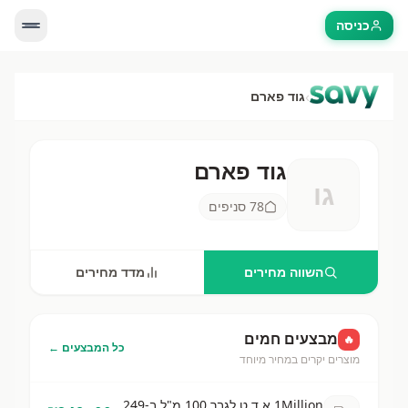
כניסה
›
גוד פארם
גוד פארם
גו
גוד פארם
—
78
סניפים בישראל. השווה מחירים 
78
סניפים
השווה מחירים
מדד מחירים
מבצעים חמים
🔥
כל המבצעים ←
מוצרים יקרים במחיר מיוחד
1Million א.ד.ט לגבר 100 מ"ל ב-249 ש"ח