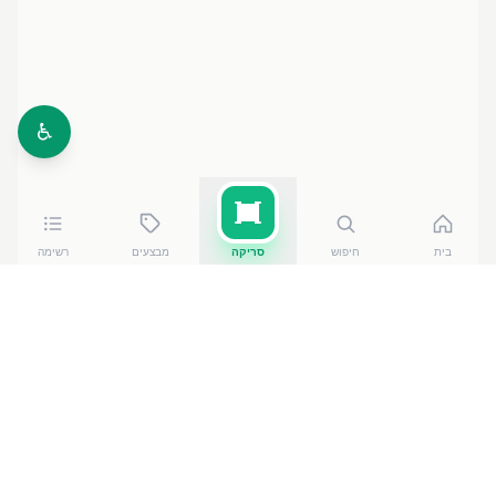
♿
בית
חיפוש
סריקה
מבצעים
רשימה