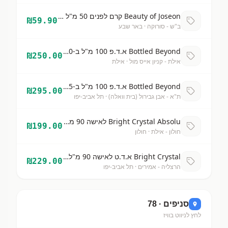
Beauty of Joseon קרם לפנים 50 מ"ל ב-59.9
₪
59.90
ב"ש - סורוקה
· באר שבע
Bottled Beyond א.ד.פ 100 מ"ל ב-250 ש"ח
₪
250.00
אילת - קניון אייס מול
· אילת
Bottled Beyond א.ד.פ 100 מ"ל ב-295 ש"ח
₪
295.00
ת"א - אבן גבירול (בית וואלה)
· תל אביב-יפו
Bright Crystal Absolu לאישה 90 מ"ל ב-199
₪
199.00
חולון - אילת
· חולון
Bright Crystal א.ד.ט לאישה 90 מ"ל ב-229
₪
229.00
הרצליה - אמירים
· תל אביב-יפו
סניפים ·
78
לחץ לניווט בוויז