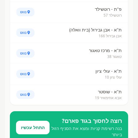
פ"ת - רוטשילד
נווט
רוטשילד 57
ת"א - אבן גבירול (בית וואלה)
נווט
אבן גבירול 166
ת"א - מרכז טאגור
נווט
טאגור 38
ת"א - עולי ציון
נווט
עולי ציון 10
ת"א - שוסטר
נווט
אבא אחימאיר 19
רוצה לחסוך ב
גוד פארם
?
התחל עכשיו
בנה רשימת קניות ומצא את הסניף הזול
ביותר