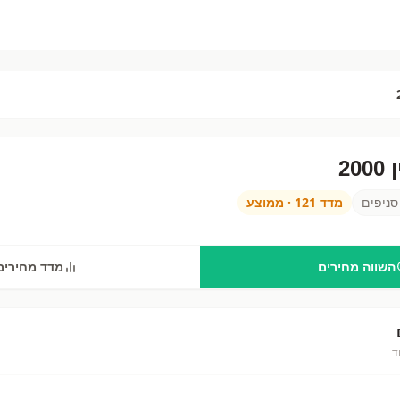
20
—
32
סניפים בישראל. השווה מחירים ב
מעיין 2000
מול שופרסל, רמי לוי, ויקטורי ועוד 25 
ניפים
מדד
121
·
ממוצע
השווה מחירים
מדד מחירים
ד