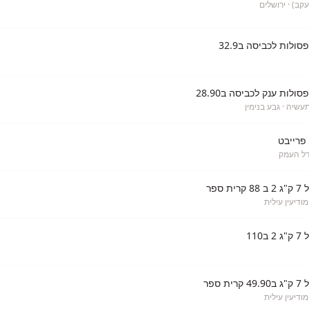
עקב)
· ירושלים
סולות לכביסה ב32.9
סולות ענק לכביסה ב28.90
תעשיה
· גבע בנימין
 פרייבט
דל העמק
 ספר
מודיעין עילית
110
 ספר
מודיעין עילית