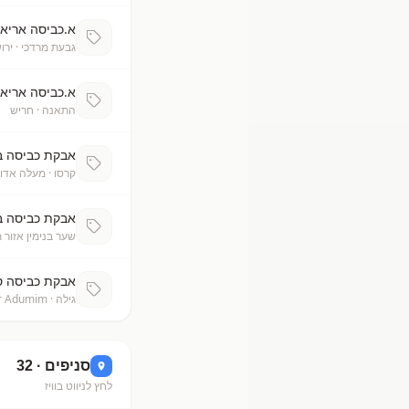
א.כביסה אריאל 7 ק"ג ב.9
גבעת מרדכי
· ירו
א.כביסה אריאל 7 ק"ג.9
התאנה
· חריש
אבקת כביסה ביומט 5 ק"
קרסו
· מעלה אדו
אבקת כביסה ביומט 8 ק
שער בנימין אזור 
אבקת כביסה סנו מקסימ
גילה
· Kfar Adumim
סניפים ·
32
לחץ לניווט בוויז