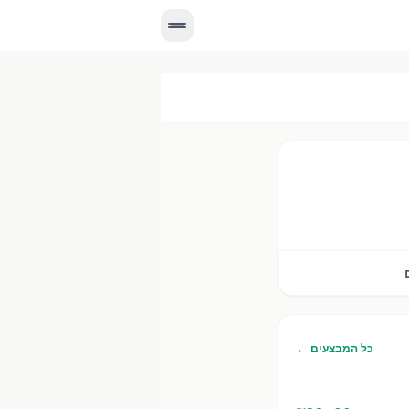
25 רשתות. מבצעים עדכניים, מחירים יומיים, וניווט לסניף הקרוב אליך.
כל המבצעים ←