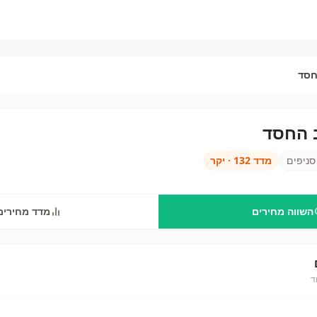
חסד
 החסד
חסד
—
82
סניפים בישראל. השווה מחירים ב
נתיב החסד
מול שופרסל, רמי לוי, ויקטורי ועוד 
ניפים
מדד
132
·
יקר
השווה מחירים
מדד מחירים
ד