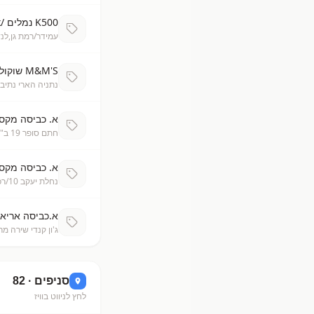
K500 נמלים /k רב קוטל -ב 22
עמידר/רמת גן,לנדרס 1,
M&M'S שוקולד 250 גרם- 22.9
נתניה הארי נתיב
א. כביסה מקסימה 6 ק"ג
חתם סופר 19 ב"ב, ברכלית
א. כביסה מקסימה 6 ק"ג
נחלת יעקב 10/רכסים, ברכל
א.כביסה אריאל 2.5 ק"ג -9
ג'ון קנדי שירה מ
סניפים ·
82
לחץ לניווט בוויז