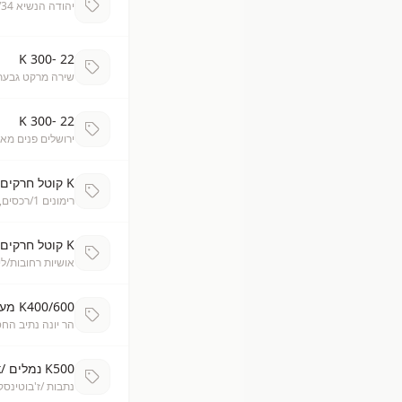
יהודה הנשיא 34/ברכפלד ק.ספר ברכל
K 300- 22
שירה מרקט גבעת
K 300- 22
ירושלים פנים מאי
K קוטל חרקים נוזלי - 29.9
רימונים 1/רכסים, ברכל
K קוטל חרקים נוזלי - 30
אושיות רחובות/ליטני 37
K400/600 מעופפים -ב 22
הר יונה נתיב הח
K500 נמלים /k רב קוטל -ב 21.9
נתבות /ז'בוטינסקי 10, בר