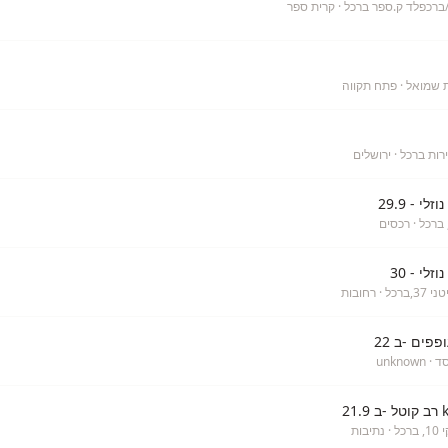
· קרית ספר
 שמואל
· פתח תקווה
רות ברכל
· ירושלים
· רכסים
,ברכל
· רחובות
סד
· unknown
כל
· נתיבות