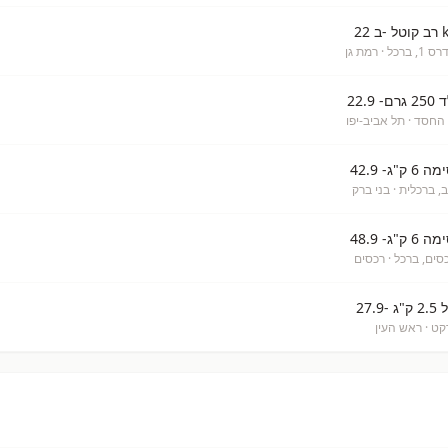
 ברכל
· רמת גן
 החסד
· תל אביב-יפו
- 42.9
· בני ברק
- 48.9
· רכסים
27.
רקט
· ראש העין