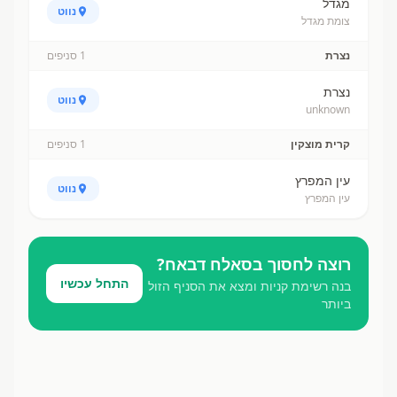
מגדל
נווט
צומת מגדל
נצרת
1
סניפים
נצרת
נווט
unknown
קרית מוצקין
1
סניפים
עין המפרץ
נווט
עין המפרץ
רוצה לחסוך ב
סאלח דבאח
?
התחל עכשיו
בנה רשימת קניות ומצא את הסניף הזול
ביותר