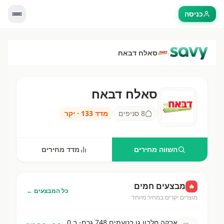
כניסה
›
סאלח דבאח
סאלח דבאח
סאלח דבאח
—
8
סניפים בישראל. השווה מחירי
8
סניפים
מדד
133
·
יקר
השווה מחירים
מדד מחירים
מבצעים חמים
🔥
כל המבצעים ←
מוצרים יקרים במחיר מיוחד
אבקה חלבון גו בטעמים 748 גרם- ב 130