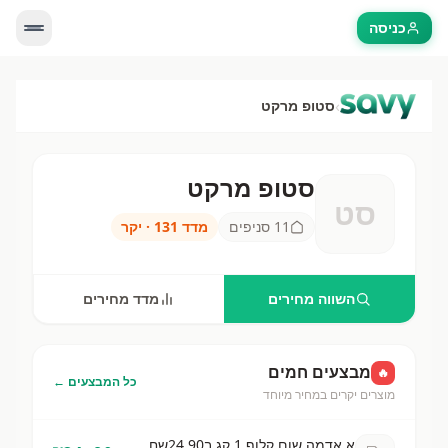
כניסה
›
סטופ מרקט
סטופ מרקט
סט
סטופ מרקט
—
11
סניפים בישראל. השווה מחירי
11
סניפים
מדד
131
·
יקר
השווה מחירים
מדד מחירים
מבצעים חמים
🔥
כל המבצעים ←
מוצרים יקרים במחיר מיוחד
א.אדמה שום קלוף 1 קג ב24.90שח