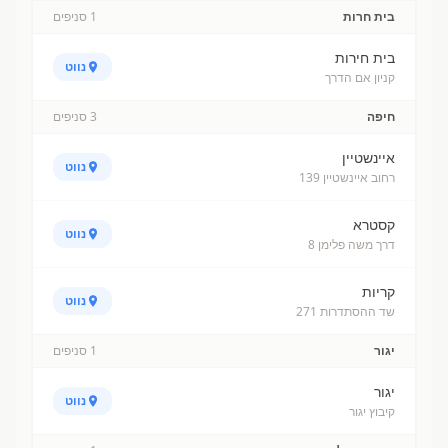
בית חרות
1
סניפים
בית חירות
נווט
קניון אם הדרך
חיפה
3
סניפים
איינשטיין
נווט
רחוב איינשטיין 139
קסטרא
נווט
דרך משה פלימן 8
קריות
נווט
שד ההסתדרות 271
יגור
1
סניפים
יגור
נווט
קיבוץ יגור