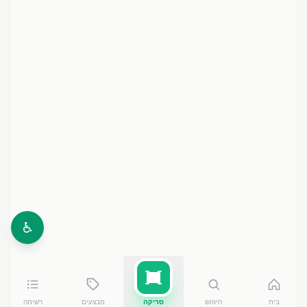
♿
בית
חיפוש
סריקה
מבצעים
רשימה