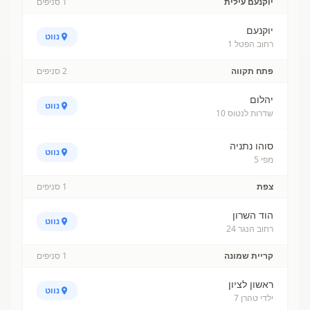
יוקנעם עילית
1
סניפים
יוקנעם
נווט
רחוב הפטל 1
פתח תקווה
2
סניפים
יהלום
נווט
שדרות לנטוס 10
סוהו נתניה
נווט
מפי 5
צפת
1
סניפים
הוד השרון
נווט
רחוב הנגר 24
קריית שמונה
1
סניפים
ראשון לציון
נווט
ילדי טהרן 7