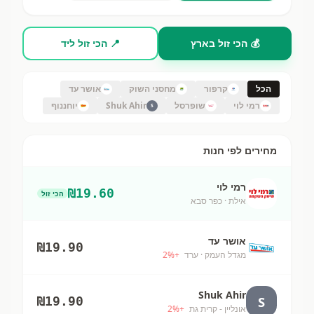
💰 הכי זול בארץ
📍 הכי זול ליד
הכל
קרפור
מחסני השוק
אושר עד
רמי לוי
שופרסל
Shuk Ahir
יוחננוף
S
מחירים לפי חנות
רמי לוי
₪
19.60
הכי זול
אילת
· כפר סבא
אושר עד
₪
19.90
מגדל העמק
· ערד
+
%
2
Shuk Ahir
S
₪
19.90
אונליין - קרית גת
+
%
2