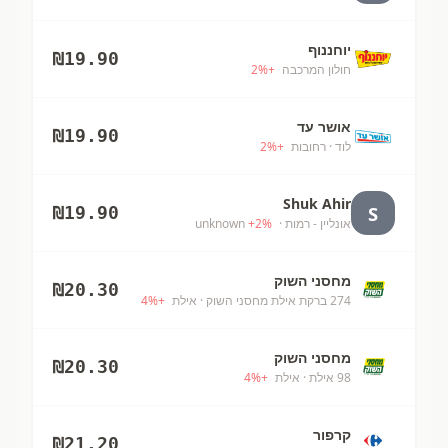
יוחננוף
₪
19.90
חולון המרכבה
+
%
2
אושר עד
₪
19.90
לוד
· רחובות
+
%
2
Shuk Ahir
S
₪
19.90
אונליין - רמות
· unknown
%
2
+
מחסני השוק
₪
20.30
274 ברקת אילת מחסני השוק
· אילת
+
%
4
מחסני השוק
₪
20.30
98 אילת
· אילת
+
%
4
קרפור
₪
21.20