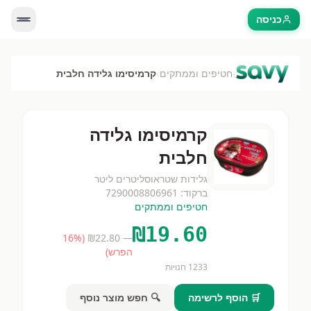
כניסה
›
›
חטיפים וממתקים
קרמיסימו גלידה חלבית
קרמיסימו גלידה
חלבית
גלידות שטראוס
ליטרים
ליטר
ברקוד:
7290008806961
חטיפים וממתקים
₪
19.60
16
%
(
22.80
— ₪
הפרש)
1233
חנויות
🛒 הוסף לרשימה
🔍 חפש מוצר נוסף