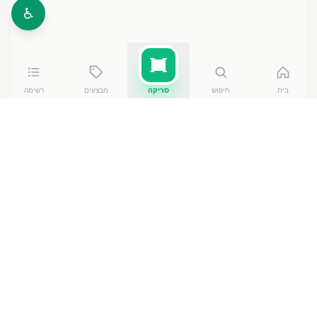
♿
בית
חיפוש
סריקה
מבצעים
רשימה
כמה עולה
קרמיסימו גלידה חלבית
?
קרמיסימו גלידה חלבית
של גלידות שטראוס
עולה בין
19.60
₪
ל-₪
22.80
ברשתות הסופרמרקט בישראל. המחיר
הזול ביותר — ₪
19.60
באילת
— מתוך השוואה של
50
חנויות. הנתונים מבוססים על מאגר שקיפות המחירים
הממשלתי, נכון ל-
8 באוגוסט 2026
.