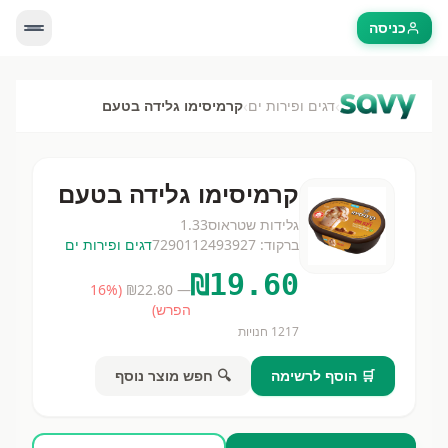
כניסה
›
›
דגים ופירות ים
קרמיסימו גלידה בטעם
קרמיסימו גלידה בטעם
גלידות שטראוס
1.33
ברקוד:
7290112493927
דגים ופירות ים
₪
19.60
16
%
(
22.80
— ₪
הפרש)
1217
חנויות
🛒 הוסף לרשימה
🔍 חפש מוצר נוסף