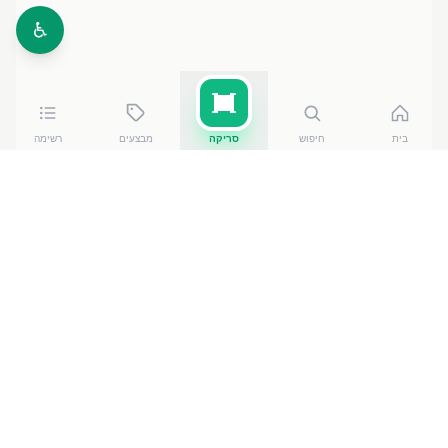
♿
בית
חיפוש
סריקה
מבצעים
רשימה
כמה עולה
קרמיסימו גלידה בטעם
?
קרמיסימו גלידה בטעם
של גלידות שטראוס
עולה בין
19.60
₪
ל-₪
22.80
ברשתות הסופרמרקט בישראל. המחיר
הזול ביותר — ₪
19.60
באילת
— מתוך השוואה של
50
חנויות. הנתונים מבוססים על מאגר שקיפות המחירים
הממשלתי, נכון ל-
8 באוגוסט 2026
.