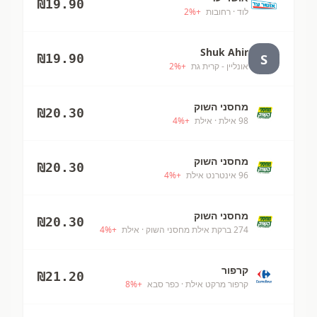
₪
19.90
לוד
· רחובות
+
%
2
Shuk Ahir
S
₪
19.90
אונליין - קרית גת
+
%
2
מחסני השוק
₪
20.30
98 אילת
· אילת
+
%
4
מחסני השוק
₪
20.30
96 אינטרנט אילת
+
%
4
מחסני השוק
₪
20.30
274 ברקת אילת מחסני השוק
· אילת
+
%
4
קרפור
₪
21.20
קרפור מרקט אילת
· כפר סבא
+
%
8