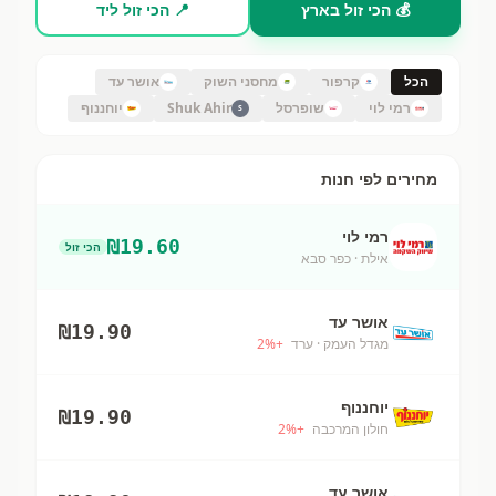
💰 הכי זול בארץ
📍 הכי זול ליד
הכל
קרפור
מחסני השוק
אושר עד
רמי לוי
שופרסל
Shuk Ahir
יוחננוף
S
מחירים לפי חנות
רמי לוי
₪
19.60
הכי זול
אילת
· כפר סבא
אושר עד
₪
19.90
מגדל העמק
· ערד
+
%
2
יוחננוף
₪
19.90
חולון המרכבה
+
%
2
אושר עד