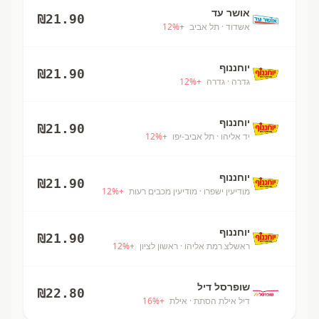
אושר עד
₪
21.90
אשדוד
· תל אביב
+
%
12
יוחננוף
₪
21.90
גדרה
· גדרה
+
%
12
יוחננוף
₪
21.90
יד אליהו
· תל אביב-יפו
+
%
12
יוחננוף
₪
21.90
מודיעין ישפרו
· מודיעין מכבים רעות
+
%
12
יוחננוף
₪
21.90
ראשלצ רמת אליהו
· ראשון לציון
+
%
12
שופרסל דיל
₪
22.80
דיל אילת הסתת
· אילת
+
%
16