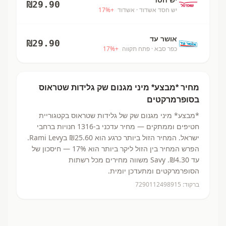
₪
29.90
יש חסד אשדוד
· אשדוד
+
%
17
אושר עד
₪
29.90
כפר סבא
· פתח תקווה
+
%
17
מחיר
*מבצע* מיני מגנום שק
גלידות שטראוס
בסופרמרקטים
*מבצע* מיני מגנום שק
של גלידות שטראוס
בקטגוריית
חטיפים וממתקים
— מחיר עדכני ב-
1316
חנויות ברחבי
ישראל.
המחיר הזול ביותר כרגע הוא ₪25.60
בRami Levy.
הפרש המחיר בין הזול ליקר ביותר הוא 17% — חיסכון של
עד ₪4.30.
Savy משווה מחירים מכל רשתות
הסופרמרקטים ומתעדכן יומית.
ברקוד:
7290112498915