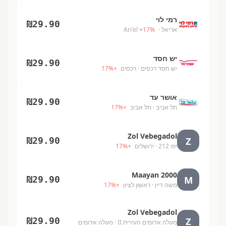
רמי לוי
₪
29.90
אריאל
· Ari'el
%
17
+
יש חסד
₪
29.90
יש חסד רכסים
· רכסים
+
%
17
אושר עד
₪
29.90
תל אביב
· תל אביב
+
%
17
Zol Vebegadol
Z
₪
29.90
יפו 212
· ירושלים
+
%
17
Maayan 2000
M
₪
29.90
משה דיין
· ראשון לציון
+
%
17
Zol Vebegadol
Z
₪
29.90
מעלה אדומים העירית II
· מעלה אדומים