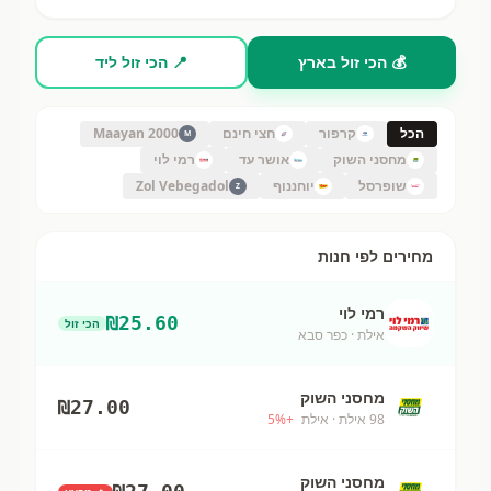
💰 הכי זול בארץ
📍 הכי זול ליד
הכל
קרפור
חצי חינם
Maayan 2000
M
מחסני השוק
אושר עד
רמי לוי
שופרסל
יוחננוף
Zol Vebegadol
Z
מחירים לפי חנות
רמי לוי
₪
25.60
הכי זול
אילת
· כפר סבא
מחסני השוק
₪
27.00
98 אילת
· אילת
+
%
5
מחסני השוק