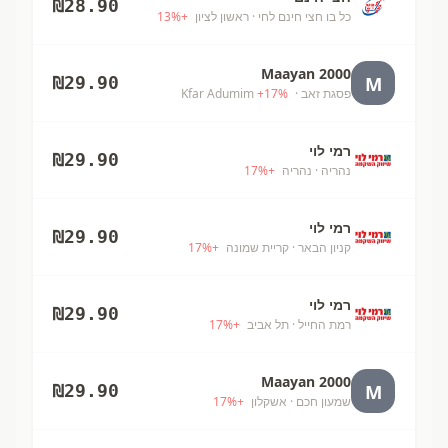
₪
28.90
כל בו חצי חינם לחי
· ראשון לציון
+
%
13
Maayan 2000
M
₪
29.90
פסגת זאב
· Kfar Adumim
%
17
+
רמי לוי
₪
29.90
נהריה
· נהריה
+
%
17
רמי לוי
₪
29.90
קניון הבאר
· קריית שמונה
+
%
17
רמי לוי
₪
29.90
רמת החייל
· תל אביב
+
%
17
Maayan 2000
M
₪
29.90
שמעון חכם
· אשקלון
+
%
17