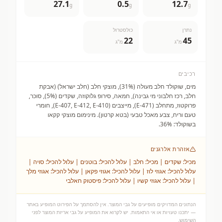
27.1
0.5
12.7
g
g
g
נתרן
כולסטרול
22
45
מ"ג
מ"ג
רכיבים
מים, שוקולד חלב מעולה (31%), מוצקי חלב (חלב ישראל) (אבקת
חלב, רכז חלבוני מי גבינה), חמאה, סירופ גלוקוזה, שקדים (5%), סוכר,
פרוקטוז, מתחלב (E-471), מייצבים (E-407, E-412, E-410), חומרי
טעם וריח, צבע מאכל טבעי (בטא קרטון). מינימום מוצקי קקאו
בשוקולד: 36%.
אזהרת אלרגנים
מכיל: שקדים | מכיל: חלב | עלול להכיל: בוטנים | עלול להכיל: סויה |
עלול להכיל: אגוזי לוז | עלול להכיל: אגוזי פקאן | עלול להכיל: אגוזי מלך
| עלול להכיל: אגוזי קשיו | עלול להכיל: פיסטוק חאלבי
הנתונים המדויקים מופיעים על גבי המוצר. אין להסתמך על הפירוט המופיע באתר
— יתכנו טעויות או אי התאמות. יש לקרוא את המופיע על גבי אריזת המוצר לפני
השימוש.