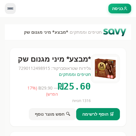
כניסה
›
›
חטיפים וממתקים
*מבצע* מיני מגנום שק
*מבצע* מיני מגנום שק
גלידות שטראוס
ברקוד:
7290112498915
חטיפים וממתקים
₪
25.60
17
%
(
29.90
— ₪
הפרש)
1316
חנויות
🛒 הוסף לרשימה
🔍 חפש מוצר נוסף