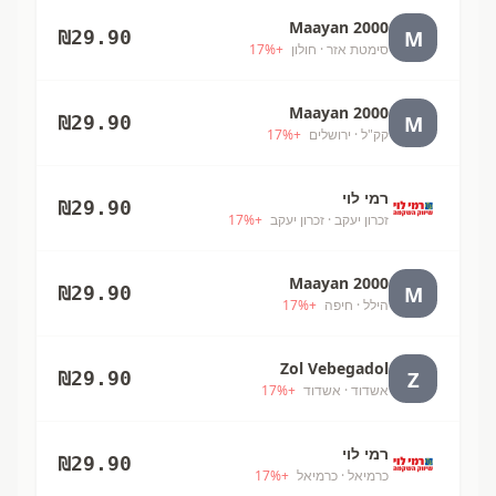
Maayan 2000
M
₪
29.90
סימטת אזר
· חולון
+
%
17
Maayan 2000
M
₪
29.90
קק"ל
· ירושלים
+
%
17
רמי לוי
₪
29.90
זכרון יעקב
· זכרון יעקב
+
%
17
Maayan 2000
M
₪
29.90
הילל
· חיפה
+
%
17
Zol Vebegadol
Z
₪
29.90
אשדוד
· אשדוד
+
%
17
רמי לוי
₪
29.90
כרמיאל
· כרמיאל
+
%
17