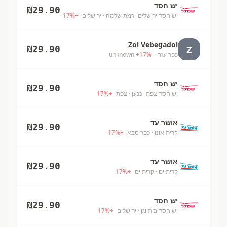
יש חסד
₪
29.90
יש חסד ירושלים- רמת שלמה
· ירושלים
+
%
17
Zol Vebegadol
Z
₪
29.90
כפר עזר
· unknown
%
17
+
יש חסד
₪
29.90
יש חסד צפת- כנען
· צפת
+
%
17
אושר עד
₪
29.90
קרית אונו
· כפר סבא
+
%
17
אושר עד
₪
29.90
קרית ים
· קרית ים
+
%
17
יש חסד
₪
29.90
יש חסד בית וגן
· ירושלים
+
%
17