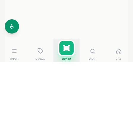
♿
בית
חיפוש
סריקה
מבצעים
רשימה
כמה עולה
*מבצע* מיני מגנום שק
?
*מבצע* מיני מגנום שק
של גלידות שטראוס
עולה בין
25.60
₪
ל-₪
29.90
ברשתות הסופרמרקט בישראל. המחיר
הזול ביותר — ₪
25.60
באילת
— מתוך השוואה של
50
חנויות. הנתונים מבוססים על מאגר שקיפות המחירים
הממשלתי, נכון ל-
8 באוגוסט 2026
.