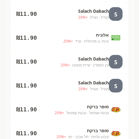
Salach Dabach
S
₪
11.90
נצרת
· נצרת
+
%
20
אלונית
₪
11.90
עינת -ב מרכולית
· ערד
+
%
20
Salach Dabach
S
₪
11.90
עין המפרץ
· קרית מוצקין
+
%
20
Salach Dabach
S
₪
11.90
מגדל
· מגדל
+
%
20
סופר ברקת
₪
11.90
גבעת שמואל
· גבעת שמואל
+
%
20
סופר ברקת
₪
11.90
קיבוץ גלויות
· תל אביב - יפו
+
%
20