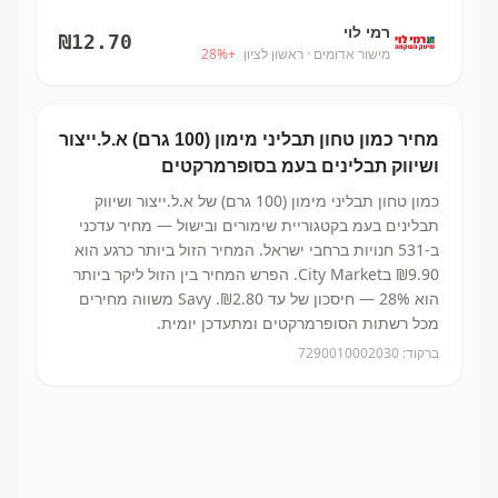
רמי לוי
₪
12.70
מישור אדומים
· ראשון לציון
+
%
28
מחיר
כמון טחון תבליני מימון (100 גרם)
א.ל.ייצור
ושיווק תבלינים בעמ
בסופרמרקטים
כמון טחון תבליני מימון (100 גרם)
של א.ל.ייצור ושיווק
תבלינים בעמ
בקטגוריית שימורים ובישול
— מחיר עדכני
ב-
531
חנויות ברחבי ישראל.
המחיר הזול ביותר כרגע הוא
₪9.90
בCity Market.
הפרש המחיר בין הזול ליקר ביותר
הוא 28% — חיסכון של עד ₪2.80.
Savy משווה מחירים
מכל רשתות הסופרמרקטים ומתעדכן יומית.
ברקוד:
7290010002030