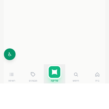
♿
בית
חיפוש
סריקה
מבצעים
רשימה