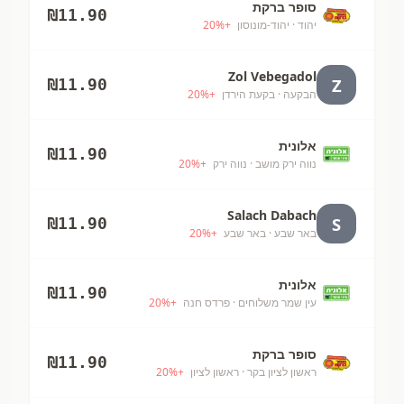
סופר ברקת
₪
11.90
יהוד
· יהוד-מונוסון
+
%
20
Zol Vebegadol
Z
₪
11.90
הבקעה
· בקעת הירדן
+
%
20
אלונית
₪
11.90
נווה ירק מושב
· נווה ירק
+
%
20
Salach Dabach
S
₪
11.90
באר שבע
· באר שבע
+
%
20
אלונית
₪
11.90
עין שמר משלוחים
· פרדס חנה
+
%
20
סופר ברקת
₪
11.90
ראשון לציון בקר
· ראשון לציון
+
%
20