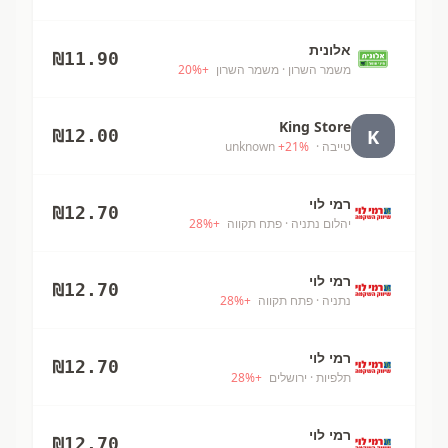
אלונית
₪
11.90
משמר השרון
· משמר השרון
+
%
20
King Store
K
₪
12.00
טייבה
· unknown
%
21
+
רמי לוי
₪
12.70
יהלום נתניה
· פתח תקווה
+
%
28
רמי לוי
₪
12.70
נתניה
· פתח תקווה
+
%
28
רמי לוי
₪
12.70
תלפיות
· ירושלים
+
%
28
רמי לוי
₪
12.70