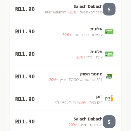
Salach Dabach
S
₪
11.90
סופר דבאח מול
· Kfar Adumim
%
20
+
אלונית
₪
11.90
עין שמר
· פרדס חנה
+
%
20
אלונית
₪
11.90
עינת
· ערד
+
%
20
מחסני השוק
₪
11.90
801 אבן שמואל TOGO - זכיין
+
%
20
דוכן
₪
11.90
דוכן צמח
· Kfar Adumim
%
20
+
Salach Dabach
S
₪
11.90
צק פוסט
· חיפה
+
%
20