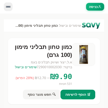
כניסה
›
›
שימורים ובישול
כמון טחון תבליני מימון (100 גרם)
כמון טחון תבליני מימון
(100 גרם)
א.ל.ייצור ושיווק תבלינים בעמ
ברקוד:
7290010002030
שימורים ובישול
₪
9.90
— ₪
12.70
(
% הפרש)
28
531
חנויות
🛒 הוסף לרשימה
🔍 חפש מוצר נוסף