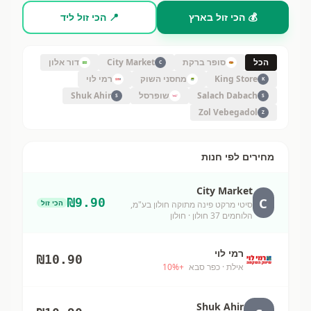
💰 הכי זול בארץ
📍 הכי זול ליד
הכל
סופר ברקת
City Market
דור אלון
C
King Store
מחסני השוק
רמי לוי
K
Salach Dabach
שופרסל
Shuk Ahir
S
S
Zol Vebegadol
Z
מחירים לפי חנות
City Market
C
₪
9.90
הכי זול
סיטי מרקט פינה מתוקה חולון בע"מ,
הלוחמים 37 חולון
· חולון
רמי לוי
₪
10.90
אילת
· כפר סבא
+
%
10
Shuk Ahir