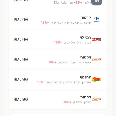
גילה
· Kfar Adumim
%
18
+
קרפור
₪
7.90
קרפור מרקט בית שאן
· בית שאן
+
%
18
רמי לוי
₪
7.90
רמת החייל
· תל אביב
+
%
18
ויקטורי
₪
7.90
סיטי אחד העם
· תל-אביב
+
%
18
יוחננוף
₪
7.90
מודיעין ישפרו
· מודיעין מכבים רעות
+
%
18
ויקטורי
₪
7.90
איילון
· רמת גן
+
%
18