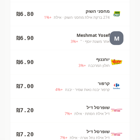
מחסני השוק
₪
6.80
274 ברקת אילת מחסני השוק
· אילת
+
%
1
Meshmat Yosef
M
₪
6.90
אתר משנת יוסף
· ''
+
%
3
יוחננוף
₪
6.90
חולון המרכבה
+
%
3
קרפור
₪
7.00
קרפור יבנה נאות שמיר
· יבנה
+
%
4
שופרסל דיל
₪
7.20
דיל אילת הסתת
· אילת
+
%
7
שופרסל דיל
₪
7.20
דיל אילת נחל אורה
· אילת
+
%
7