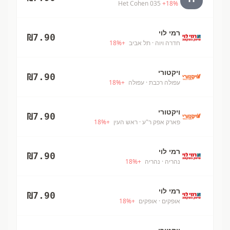
Het Cohen 035
+
18
%
רמי לוי
₪
7.90
חדרה ויוה
· תל אביב
+
%
18
ויקטורי
₪
7.90
עפולה רכבת
· עפולה
+
%
18
ויקטורי
₪
7.90
פארק אפק ר"ע
· ראש העין
+
%
18
רמי לוי
₪
7.90
נהריה
· נהריה
+
%
18
רמי לוי
₪
7.90
אופקים
· אופקים
+
%
18