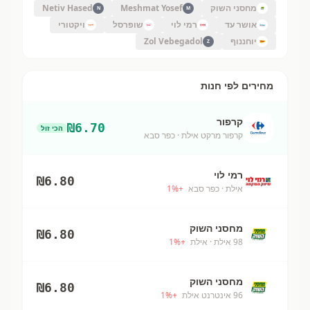
מחסני השוק
Meshmat Yosef
Netiv Hased
N
M
אושר עד
רמי לוי
שופרסל
ויקטורי
יוחננוף
Zol Vebegadol
Z
מחירים לפי חנות
קרפור
₪
6.70
הכי זול
קרפור מרקט אילת
· כפר סבא
רמי לוי
₪
6.80
אילת
· כפר סבא
+
%
1
מחסני השוק
₪
6.80
98 אילת
· אילת
+
%
1
מחסני השוק
₪
6.80
96 אינטרנט אילת
+
%
1