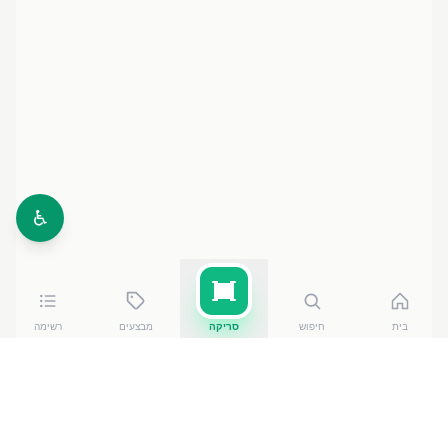
♿
בית
חיפוש
סריקה
מבצעים
רשימה