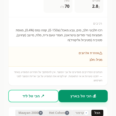
סוכרים
נתרן
70
2.8
g
מ"ג
רכיבים
רכז חלבוני חלב, מים, צבע מאכל (E-150a), קפה נמס (0.4%), מווסת
חומציות (טרי סודיום ציטראט), חומרי טעם וריח, מלח, מייצב (קרגינן),
סטיביה (סטיביול גליקוזיד)n
אזהרת אלרגנים
מכיל: חלב
הנתונים המדויקים מופיעים על גבי המוצר. אין להסתמך על הפירוט המופיע באתר
— יתכנו טעויות או אי התאמות. יש לקרוא את המופיע על גבי אריזת המוצר לפני
השימוש.
💰 הכי זול בארץ
📍 הכי זול ליד
הכל
קרפור
Het Cohen
Maayan 2000
M
H