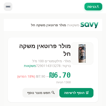
כניסה
›
›
משקאות
מולר פרוטאין משקה חל
מולר פרוטאין משקה
חל
מולר- מילקו
מטרים
100 מ'ל
ברקוד:
7290114313278
משקאות
₪
6.70
— ₪
7.90
(
% הפרש)
18
1368
חנויות
🛒 הוסף לרשימה
🔍 חפש מוצר נוסף