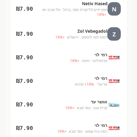
Netiv Hased
N
₪
7.90
חפץ חיים 10/קרית ספר, ברכל
· תל אביב-יפו
18
%
+
Zol Vebegadol
Z
₪
7.90
רמות לואי ליפסקי
· ירושלים
+
%
18
רמי לוי
₪
7.90
אדמרליטי
· חיפה
+
%
18
רמי לוי
₪
7.90
אריאל
· Ari'el
%
18
+
אושר עד
₪
7.90
קרית אונו
· כפר סבא
+
%
18
רמי לוי
₪
7.90
רמת בית שמש
· כפר סבא
+
%
18