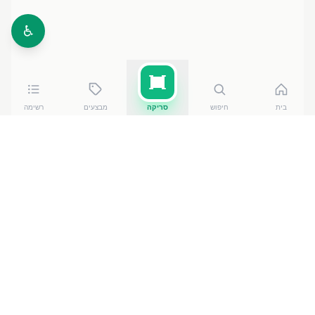
♿
בית
חיפוש
סריקה
מבצעים
רשימה
כמה עולה
מדרס קארי 100 גרם
?
מדרס קארי 100 גרם
עולה בין ₪
8.90
ל-₪
12.90
ברשתות
הסופרמרקט בישראל. המחיר הזול ביותר — ₪
8.90
בסיטי
מרקט חולון, ויצמן 45 חולון
— מתוך השוואה של
50
חנויות.
הנתונים מבוססים על מאגר שקיפות המחירים הממשלתי,
נכון ל-
8 באוגוסט 2026
.