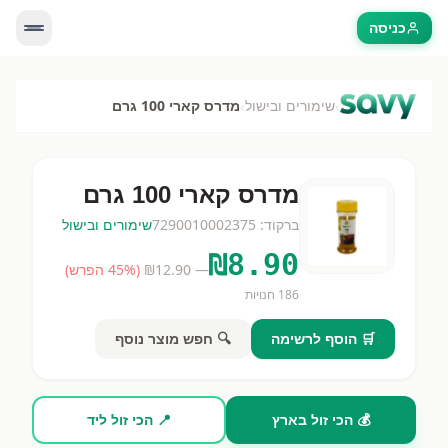
כניסה
›
›
שימורים ובישול
מדרס קארי 100 גרם
מדרס קארי 100 גרם
ברקוד:
7290010002375
שימורים ובישול
₪
8.90
— ₪
12.90
(
% הפרש)
45
186
חנויות
🛒 הוסף לרשימה
🔍 חפש מוצר נוסף
💰 הכי זול בארץ
📍 הכי זול ליד