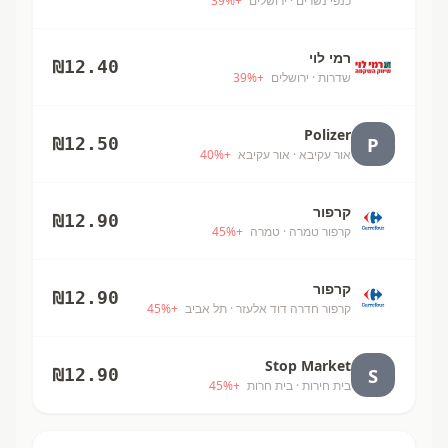
כנפי נשרים
· ירושלים
+
%
39
רמי לוי
₪
12.40
שדרות
· ירושלים
+
%
39
Polizer
P
₪
12.50
אור עקיבא
· אור עקיבא
+
%
40
קרפור
₪
12.90
קרפור טמרה
· טמרה
+
%
45
קרפור
₪
12.90
קרפור חדרה דוד אלעזר
· תל אביב
+
%
45
Stop Market
S
₪
12.90
בית חירות
· בית חרות
+
%
45