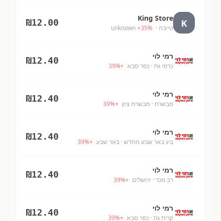
King Store
K
₪
12.00
טייבה
· unknown
%
35
+
רמי לוי
₪
12.40
כרמי גת
· כפר סבא
+
%
39
רמי לוי
₪
12.40
מבשרת
· מבשרת ציון
+
%
39
רמי לוי
₪
12.40
ביג באר שבע החדש
· באר שבע
+
%
39
רמי לוי
₪
12.40
רב מכר
· ירושלים
+
%
39
רמי לוי
₪
12.40
קרית גת
· כפר סבא
+
%
39