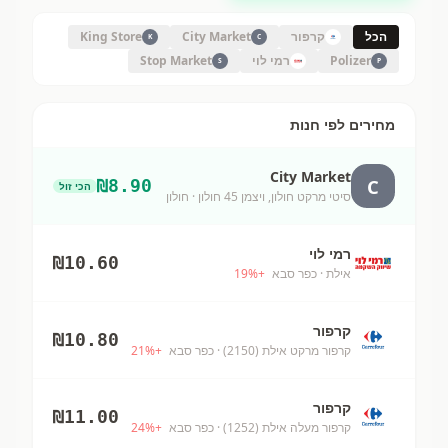
הכל
קרפור
City Market
King Store
K
C
Polizer
רמי לוי
Stop Market
S
P
מחירים לפי חנות
City Market
C
₪
8.90
הכי זול
סיטי מרקט חולון, ויצמן 45 חולון
· חולון
רמי לוי
₪
10.60
אילת
· כפר סבא
+
%
19
קרפור
₪
10.80
קרפור מרקט אילת (2150)
· כפר סבא
+
%
21
קרפור
₪
11.00
קרפור מעלה אילת (1252)
· כפר סבא
+
%
24