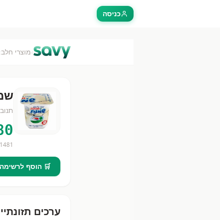
כניסה
›
›
מוצרי חלב
שמנ
תנוב
80
1481
🛒 הוסף לרשימה
ערכים תזונתיי