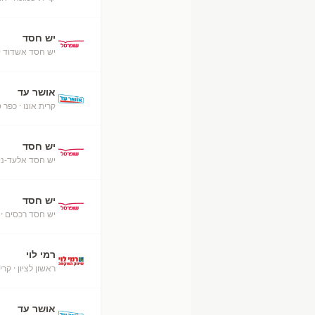
יש חסד
יש חסד אשדוד
·
אושר עד
קרית אונו
· כפר 
יש חסד
יש חסד אלעד-ניס
יש חסד
יש חסד רכסים
· 
רמי לוי
ראשון לציון
· קרי
אושר עד