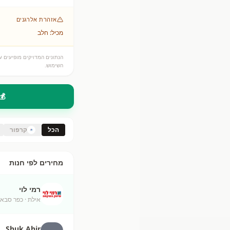
אזהרת אלרגנים
מכיל: חלב
הנתונים המדויקים מופיעים על
השימוש.
💰
הכל
קרפור
מחירים לפי חנות
רמי לוי
אילת
· כפר סבא
Shuk Ahir