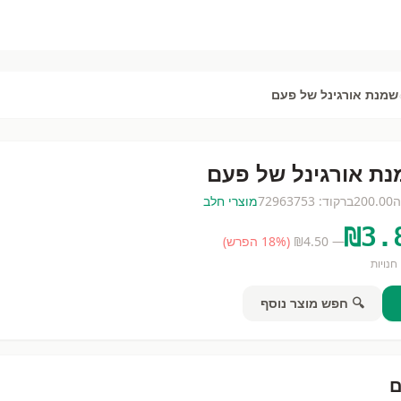
שמנת אורגינל של פעם
ת אורגינל של פעם
ה
200.00
ברקוד:
72963753
מוצרי חלב
₪
3.
— ₪
4.50
(
% הפרש)
18
חנויות
🔍 חפש מוצר נוסף
ם