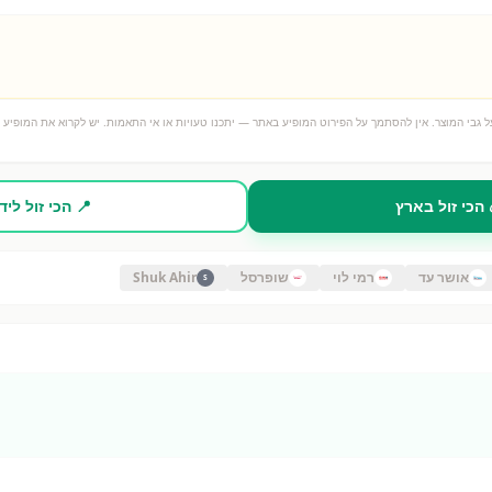
 גבי המוצר. אין להסתמך על הפירוט המופיע באתר — יתכנו טעויות או אי התאמות. יש לקרוא את המופיע ע
 הכי זול בארץ
📍 הכי זול ליד
אושר עד
רמי לוי
שופרסל
Shuk Ahir
S