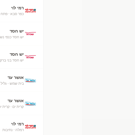
רמי לוי
כפר סבא
· פתח 
יש חסד
יש חסד כנפי נש
יש חסד
יש חסד בני ברק
אושר עד
בית שמש - גליל
·
אושר עד
קרית ים
· קרית י
רמי לוי
רמלה
· נתיבות
+