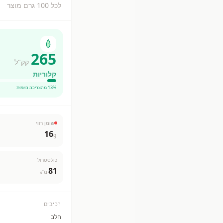
לכל 100 גרם מוצר
265
קק"ל
קלוריות
% מהצריכה היומית
13
שומן רווי
16
g
כולסטרול
81
מ"ג
רכיבים
חלב