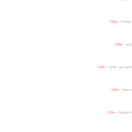
 אשדוד
+
%
18
סבא
+
%
18
ים גאון
· אלעד
+
%
18
רכסים
+
%
18
ית שמונה
+
%
18