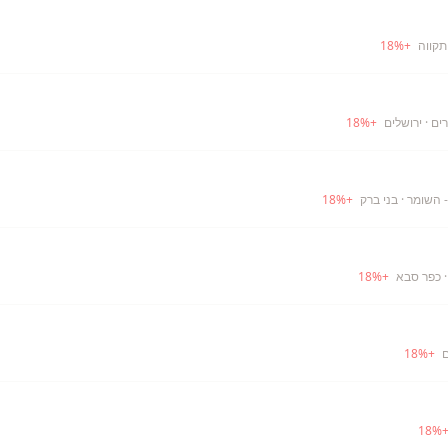
תקווה
+
%
18
רים
· ירושלים
+
%
18
- השומר
· בני ברק
+
%
18
 כפר סבא
+
%
18
ם
+
%
18
18
%