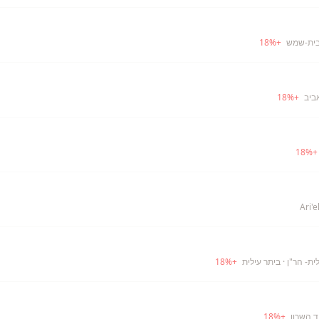
בית-שמש
+
%
18
ביב
+
%
18
18
%
ית- הר"ן
· ביתר עילית
+
%
18
ד השרון
+
%
18