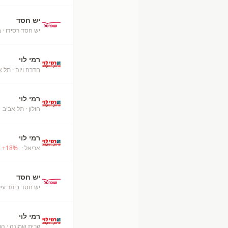
יש חסד
יש חסד רסידו
· 
רמי לוי
חדרה ויוה
· תל א
רמי לוי
חולון
· תל אביב
+
רמי לוי
אריאל
· Ari'el
%
18
+
יש חסד
יש חסד ביתר עיל
רמי לוי
קרית שמונה
· הו