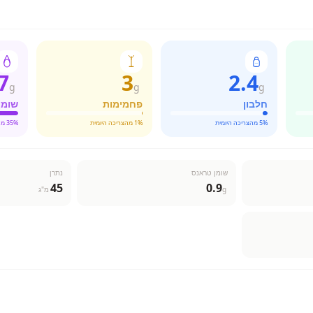
7
3
2.4
g
g
g
חלבון
פחמימות
שומן
% מהצריכה היומית
5
% מהצריכה היומית
1
% מהצריכה היומית
35
שומן טראנס
נתרן
45
0.9
g
מ"ג