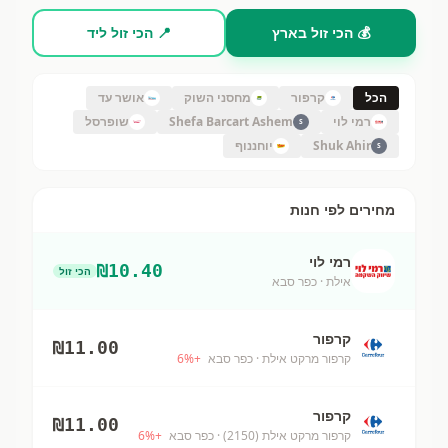
💰 הכי זול בארץ
📍 הכי זול ליד
הכל
קרפור
מחסני השוק
אושר עד
רמי לוי
Shefa Barcart Ashem
שופרסל
S
Shuk Ahir
יוחננוף
S
מחירים לפי חנות
רמי לוי
₪
10.40
הכי זול
אילת
· כפר סבא
קרפור
₪
11.00
קרפור מרקט אילת
· כפר סבא
+
%
6
קרפור
₪
11.00
קרפור מרקט אילת (2150)
· כפר סבא
+
%
6