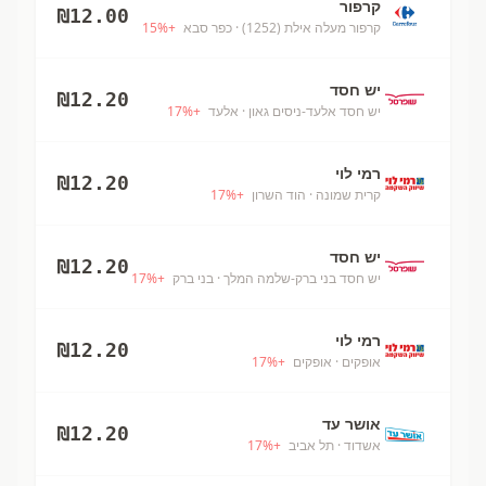
קרפור
₪
12.00
קרפור מעלה אילת (1252)
· כפר סבא
+
%
15
יש חסד
₪
12.20
יש חסד אלעד-ניסים גאון
· אלעד
+
%
17
רמי לוי
₪
12.20
קרית שמונה
· הוד השרון
+
%
17
יש חסד
₪
12.20
יש חסד בני ברק-שלמה המלך
· בני ברק
+
%
17
רמי לוי
₪
12.20
אופקים
· אופקים
+
%
17
אושר עד
₪
12.20
אשדוד
· תל אביב
+
%
17