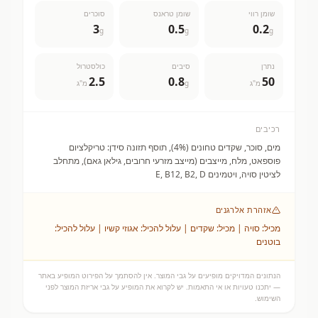
שומן רווי
שומן טראנס
סוכרים
3
0.5
0.2
g
g
g
נתרן
סיבים
כולסטרול
2.5
0.8
50
מ"ג
g
מ"ג
רכיבים
מים, סוכר, שקדים טחונים (4%), תוסף תזונה סידן: טריקלציום
פוספאט, מלח, מייצבים (מייצב מזרעי חרובים, גילאן גאם), מתחלב
לציטין סויה, ויטמינים E, B12, B2, D
אזהרת אלרגנים
מכיל: סויה | מכיל: שקדים | עלול להכיל: אגוזי קשיו | עלול להכיל:
בוטנים
הנתונים המדויקים מופיעים על גבי המוצר. אין להסתמך על הפירוט המופיע באתר
— יתכנו טעויות או אי התאמות. יש לקרוא את המופיע על גבי אריזת המוצר לפני
השימוש.