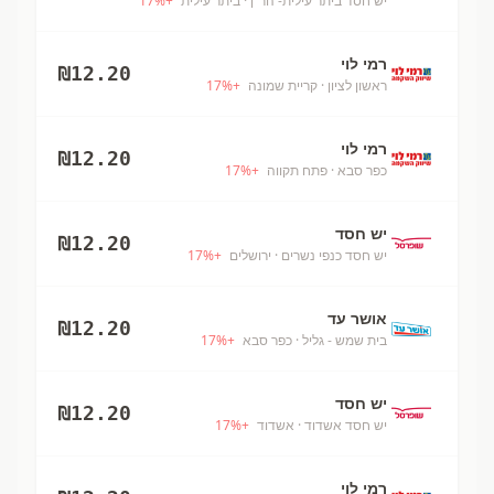
יש חסד ביתר עילית- הר"ן
· ביתר עילית
+
%
17
רמי לוי
₪
12.20
ראשון לציון
· קריית שמונה
+
%
17
רמי לוי
₪
12.20
כפר סבא
· פתח תקווה
+
%
17
יש חסד
₪
12.20
יש חסד כנפי נשרים
· ירושלים
+
%
17
אושר עד
₪
12.20
בית שמש - גליל
· כפר סבא
+
%
17
יש חסד
₪
12.20
יש חסד אשדוד
· אשדוד
+
%
17
רמי לוי