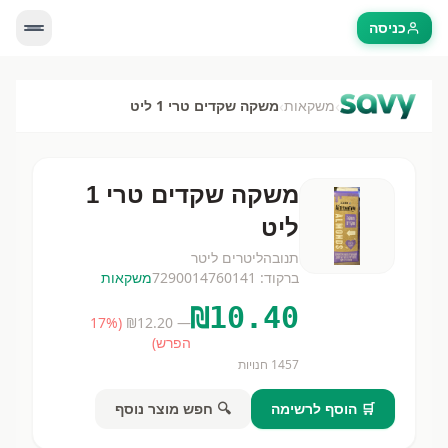
כניסה
›
›
משקאות
משקה שקדים טרי 1 ליט
משקה שקדים טרי 1
ליט
תנובה
ליטרים
ליטר
ברקוד:
7290014760141
משקאות
₪
10.40
17
%
(
12.20
— ₪
הפרש)
1457
חנויות
🛒 הוסף לרשימה
🔍 חפש מוצר נוסף