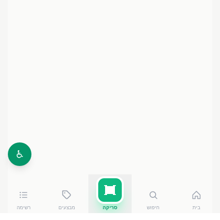
♿
בית
חיפוש
סריקה
מבצעים
רשימה