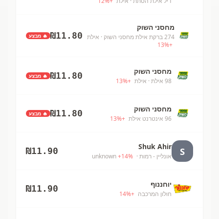
דיל אילת הסתת
· אילת
+
%
12
מחסני השוק
₪
11.80
🔥 מבצע
274 ברקת אילת מחסני השוק
· אילת
13
%
+
מחסני השוק
₪
11.80
🔥 מבצע
98 אילת
· אילת
+
%
13
מחסני השוק
₪
11.80
🔥 מבצע
96 אינטרנט אילת
+
%
13
Shuk Ahir
S
₪
11.90
אונליין - רמות
· unknown
%
14
+
יוחננוף
₪
11.90
חולון המרכבה
+
%
14