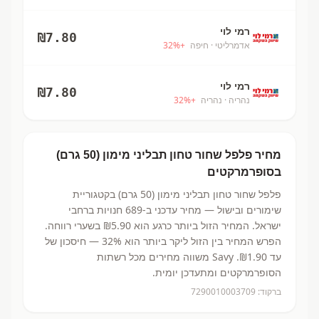
רמי לוי
₪
7.80
אדמרליטי
· חיפה
+
%
32
רמי לוי
₪
7.80
נהריה
· נהריה
+
%
32
מחיר
פלפל שחור טחון תבליני מימון (50 גרם)
בסופרמרקטים
פלפל שחור טחון תבליני מימון (50 גרם)
בקטגוריית
שימורים ובישול
— מחיר עדכני ב-
689
חנויות ברחבי
ישראל.
המחיר הזול ביותר כרגע הוא ₪5.90
בשערי רווחה.
הפרש המחיר בין הזול ליקר ביותר הוא 32% — חיסכון של
עד ₪1.90.
Savy משווה מחירים מכל רשתות
הסופרמרקטים ומתעדכן יומית.
ברקוד:
7290010003709