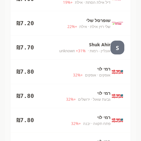
דיל אילת הסתת
· אילת
+
%
19
שופרסל שלי
₪
7.20
שלי רזין אילת
· אילת
+
%
22
Shuk Ahir
S
₪
7.70
אונליין - רמות
· unknown
%
31
+
רמי לוי
₪
7.80
אופקים
· אופקים
+
%
32
רמי לוי
₪
7.80
גבעת שאול
· ירושלים
+
%
32
רמי לוי
₪
7.80
פתח תקווה
· יבנה
+
%
32