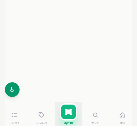
♿
בית
חיפוש
סריקה
מבצעים
רשימה