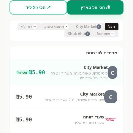
💰 הכי זול בארץ
📍 הכי זול ליד
הכל
City Market
מחסני השוק
רמי לוי
C
שופרסל
Shuk Ahir
S
מחירים לפי חנות
City Market
C
₪
5.90
הכי זול
סיטי מרקט טאוור בע"מ, משה דיין 2 תל
אביב
· תל אביב-יפו
City Market
C
₪
5.90
סיטי מרקט אשדוד, י"ג 2 אשדוד
· אשדוד
שערי רווחה
₪
5.90
שערי רווחה
· ירושלים