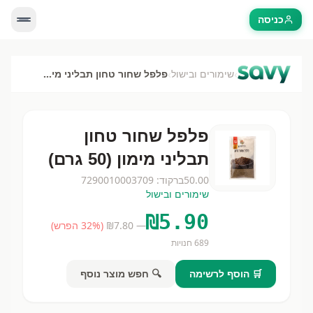
כניסה
›
›
שימורים ובישול
פלפל שחור טחון תבליני מימון (50 גרם)
פלפל שחור טחון
תבליני מימון (50 גרם)
50.00
ברקוד:
7290010003709
שימורים ובישול
₪
5.90
— ₪
7.80
(
% הפרש)
32
689
חנויות
🛒 הוסף לרשימה
🔍 חפש מוצר נוסף