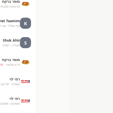
סופר ברקת
נס ציונה סנונית
·
het Taamim
K
נוף הגליל
· נוף ה
Shuk Ahir
S
אונליין - רמלה
· Kfar Adumim
סופר ברקת
ת"א סלמה
· unknown
%
3
רמי לוי
אשדוד
· תל אבי
רמי לוי
אופקים
· אופקים