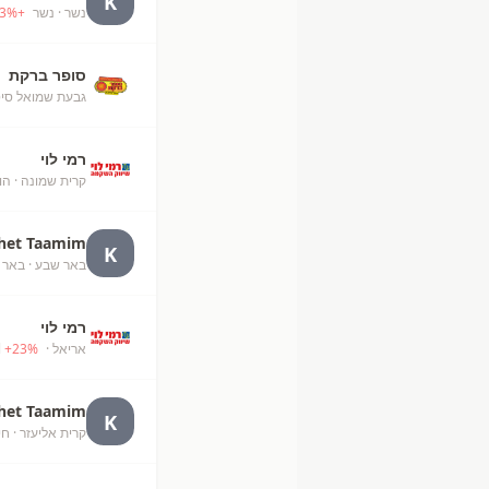
K
נשר
· נשר
+
%
3
סופר ברקת
גבעת שמואל סיט
רמי לוי
קרית שמונה
· הו
het Taamim
K
באר שבע
· באר 
רמי לוי
אריאל
· Ari'el
%
23
+
het Taamim
K
קרית אליעזר
· חי