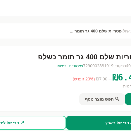
›
ישול
פטריות שלם 400 גר תומר כשלפ
 שלם 400 גר תומר כשלפ
40
ברקוד:
7290002881919
שימורים ובישול
₪
6.
— ₪
7.90
(
% הפרש)
23
ויות
🔍 חפש מוצר נוסף
 הכי זול בארץ
📍 הכי זול ליד