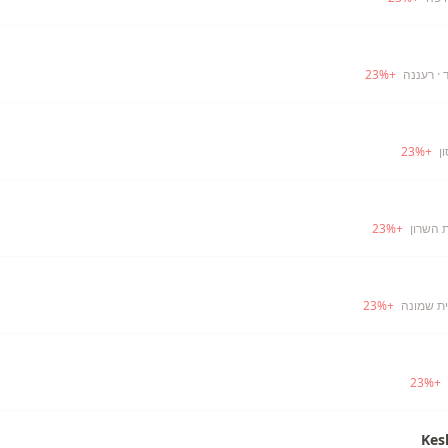
· רעננה
+
%
23
ן
+
%
23
 השרון
+
%
23
ית שמונה
+
%
23
23
%
+
Kes