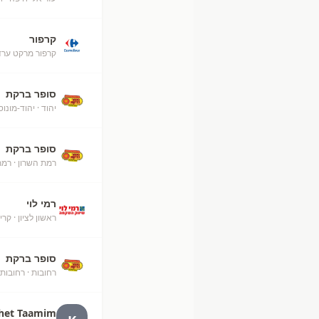
קרפור
קרפור מרקט ערד
סופר ברקת
יהוד
· יהוד-מונוסו
סופר ברקת
רמת השרון
· רמת
רמי לוי
ראשון לציון
· קרי
סופר ברקת
רחובות
· רחובות
het Taamim