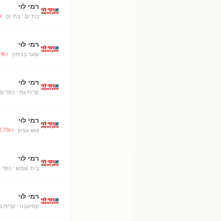
רמי לוי
בת ים
· בת ים
+
רמי לוי
שער בנימין
+
%
7
רמי לוי
קרית גת
· כפר ס
רמי לוי
גוש עציון
+
%
17
רמי לוי
בית שמש
· כפר 
רמי לוי
קסיטנה
· קרית מ