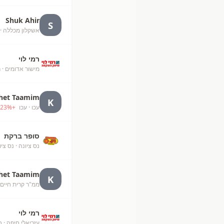
Shuk Ahir
S
אשקלון מכללה
· 
רמי לוי
מישור אדומים
· ר
het Taamim
K
עכו
· עכו
+
%
23
סופר ברקת
נס ציונה
· נס ציו
het Taamim
K
ממ"ר קרית חיים
רמי לוי
עזריאלי חיפה
· ח