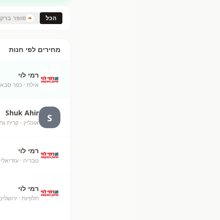
הכל
סופר ברק
מחירים לפי חנות
רמי לוי
אילת
· כפר סבא
Shuk Ahir
S
אונליין - קרית גת
רמי לוי
טבריה
· עזריאלי
רמי לוי
תלפיות
· ירושלים