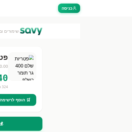
כניסה
›
שימורים וב
פטריות
0.00
40
324
חנ
🛒 הוסף לרשימה
💰