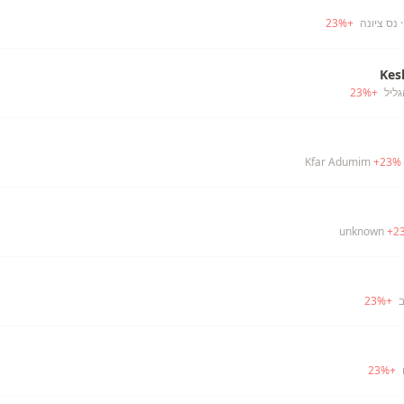
 נס ציונה
+
%
23
Kes
גליל
+
%
23
+
23
%
+
2
ב
+
%
23
23
%
+