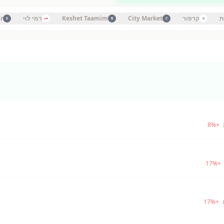
ת
קרפור
City Market
Keshet Taamim
רמי לוי
r
S
K
C
8
%
+
17
%
+
17
%
+