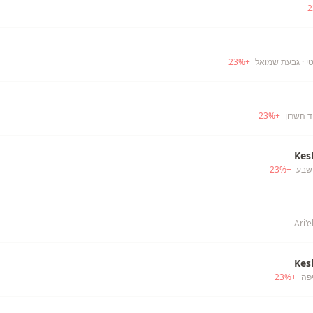
2
י
· גבעת שמואל
+
%
23
ד השרון
+
%
23
Kes
שבע
+
%
23
Kes
פה
+
%
23