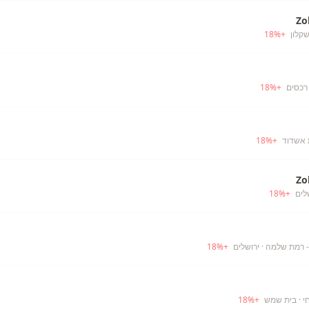
Zo
קלון
+
%
18
רכסים
+
%
18
 אשדוד
+
%
18
Zo
לים
+
%
18
- רמת שלמה
· ירושלים
+
%
18
י
· בית שמש
+
%
18