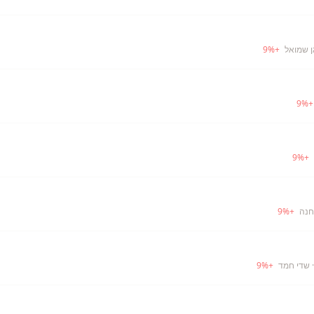
ן שמואל
+
%
9
9
%
9
%
+
חנה
+
%
9
 שדי חמד
+
%
9