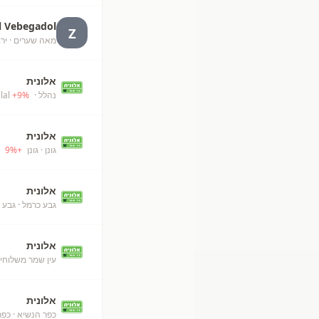
l Vebegadol
Z
מאה שערים
· יר
אלונית
נהלל
· Nahalal
%
9
+
אלונית
גונן
· גונן
+
%
9
אלונית
גבע כרמל
· גבע 
אלונית
עין שמר משלוחי
אלונית
כפר הנשיא
· כפר