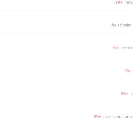
שלוחי
+
%
9
ווה ירק
+
%
9
9
%
+
'
+
%
9
· אילת
+
%
9