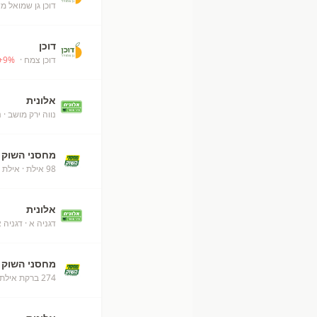
דוכן גן שמואל מ
דוכן
דוכן צמח
· Kfar Adumim
%
9
+
אלונית
נווה ירק מושב
· נ
מחסני השוק
98 אילת
· אילת
אלונית
דגניה א
· דגניה א
מחסני השוק
274 ברקת אילת מחסני השוק