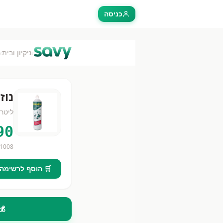
כניסה
›
›
ניקיון ובית
נוז
ליטר
90
1008
🛒 הוסף לרשימה
💰