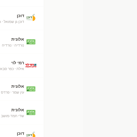
דוכן
דוכן גן שמואל
· ג
אלונית
נורדיה
· נורדיה
+
רמי לוי
אילת
· כפר סבא
אלונית
עין שמר
· פרדס 
אלונית
שדי חמד-מושב
·
דוכן