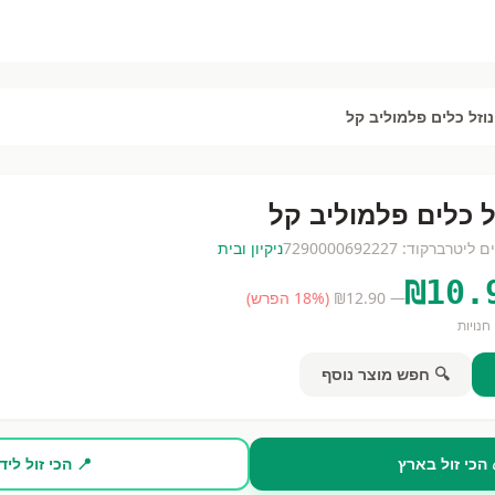
נוזל כלים פלמוליב קל
ל כלים פלמוליב קל
ים
ליטר
ברקוד:
7290000692227
ניקיון ובית
₪
10.
— ₪
12.90
(
% הפרש)
18
חנויות
🔍 חפש מוצר נוסף
 הכי זול בארץ
📍 הכי זול ליד