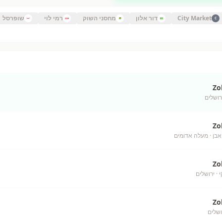
City Market
דור אלון
מחסני השוק
רמי לוי
שופרסל
C
Zo
רושלים
Zo
אבן
· מעלה אדומים
Zo
י
· ירושלים
Zo
ושלים