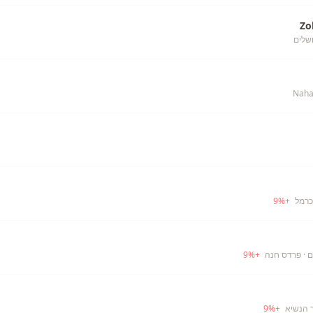
Zo
ושלים
כרמל
+
%
9
ם
· פרדס חנה
+
%
9
 הנשיא
+
%
9