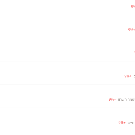
9
9
%
9
%
+
שמר השרון
+
%
9
חיים
+
%
9