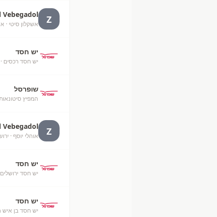
l Vebegadol
Z
אשקלון סיטי
· אש
יש חסד
יש חסד רכסים
· 
שופרסל
המפיץ סיטונאות
l Vebegadol
Z
אוהלי יוסף
· ירוש
יש חסד
יש חסד ירושלים
יש חסד
יש חסד בן איש ח