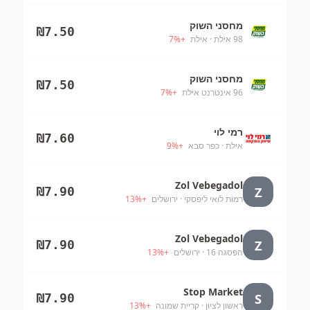
מחסני השוק
₪
7.50
98 אילת
· אילת
+
%
7
מחסני השוק
₪
7.50
96 אינטרנט אילת
+
%
7
רמי לוי
₪
7.60
אילת
· כפר סבא
+
%
9
Zol Vebegadol
Z
₪
7.90
רמות לואי ליפסקי
· ירושלים
+
%
13
Zol Vebegadol
Z
₪
7.90
הפסגה 16
· ירושלים
+
%
13
Stop Market
S
₪
7.90
ראשון לציון
· קריית שמונה
+
%
13