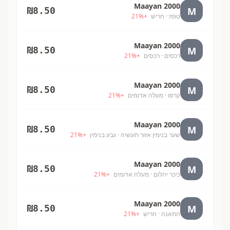
Maayan 2000
M
₪
8.50
טופז
· חריש
+
%
21
Maayan 2000
M
₪
8.50
רכסים
· רכסים
+
%
21
Maayan 2000
M
₪
8.50
קרסו
· מעלה אדומים
+
%
21
Maayan 2000
M
₪
8.50
שער בנימין אזור תעשיה
· גבע בנימין
+
%
21
Maayan 2000
M
₪
8.50
כיכר יהלום
· מעלה אדומים
+
%
21
Maayan 2000
M
₪
8.50
התאנה
· חריש
+
%
21