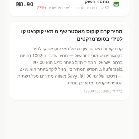
מחסני השוק
₪
8.90
82 קריה חרדית מהדרין ב"ש
· באר שבע
+
%
27
מחיר
קרם קוקוס מאסטר שף מ
תאי קוקנאט קו
לטידי
בסופרמרקטים
קרם קוקוס מאסטר שף מ
של תאי קוקנאט קו לטידי
בקטגוריית שימורים ובישול
— מחיר עדכני ב-
1002
חנויות
ברחבי ישראל.
המחיר הזול ביותר כרגע הוא ₪7.00
בShufersal.
הפרש המחיר בין הזול ליקר ביותר הוא 27%
— חיסכון של עד ₪1.90.
Savy משווה מחירים מכל רשתות
הסופרמרקטים ומתעדכן יומית.
ברקוד:
7290013358493