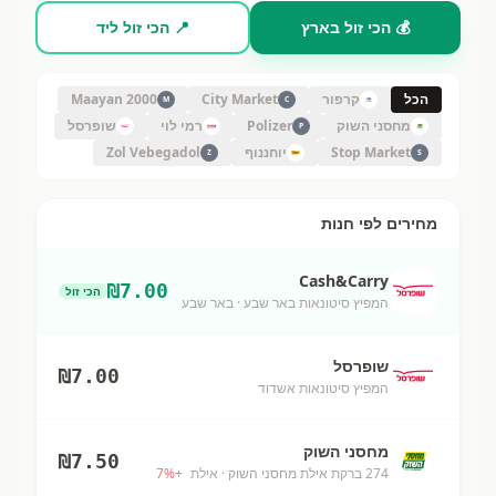
💰 הכי זול בארץ
📍 הכי זול ליד
הכל
קרפור
City Market
Maayan 2000
M
C
מחסני השוק
Polizer
רמי לוי
שופרסל
P
Stop Market
יוחננוף
Zol Vebegadol
Z
S
מחירים לפי חנות
Cash&Carry
₪
7.00
הכי זול
המפיץ סיטונאות באר שבע
· באר שבע
שופרסל
₪
7.00
המפיץ סיטונאות אשדוד
מחסני השוק
₪
7.50
274 ברקת אילת מחסני השוק
· אילת
+
%
7