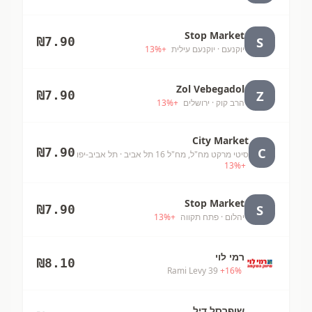
Stop Market
S
₪
7.90
יוקנעם
· יוקנעם עילית
+
%
13
Zol Vebegadol
Z
₪
7.90
הרב קוק
· ירושלים
+
%
13
City Market
C
₪
7.90
סיטי מרקט מח"ל, מח"ל 16 תל אביב
· תל אביב-יפו
13
%
+
Stop Market
S
₪
7.90
יהלום
· פתח תקווה
+
%
13
רמי לוי
₪
8.10
Rami Levy 39
+
16
%
שופרסל דיל