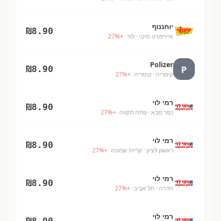
יוחננוף
₪
8.90
איירפורט סיטי
· לוד
+
%
27
Polizer
P
₪
8.90
קיסריה
· קיסריה
+
%
27
רמי לוי
₪
8.90
כפר סבא
· פתח תקווה
+
%
27
רמי לוי
₪
8.90
ראשון לציון
· קריית שמונה
+
%
27
רמי לוי
₪
8.90
חדרה
· תל אביב
+
%
27
רמי לוי
₪
8.90