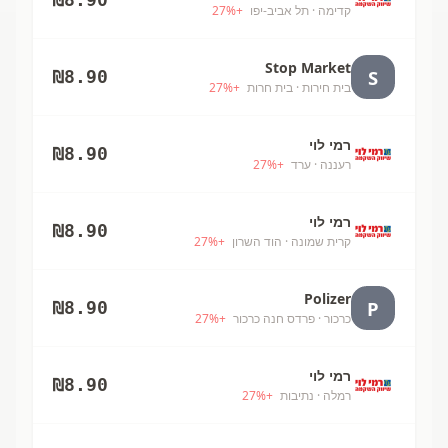
קדימה
· תל אביב-יפו
+
%
27
Stop Market
S
₪
8.90
בית חירות
· בית חרות
+
%
27
רמי לוי
₪
8.90
רעננה
· ערד
+
%
27
רמי לוי
₪
8.90
קרית שמונה
· הוד השרון
+
%
27
Polizer
P
₪
8.90
כרכור
· פרדס חנה כרכור
+
%
27
רמי לוי
₪
8.90
רמלה
· נתיבות
+
%
27