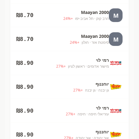
Maayan 2000
M
₪
8.70
הרב קוק
· תל אביב-יפו
+
%
24
Maayan 2000
M
₪
8.70
סימטת אזר
· חולון
+
%
24
רמי לוי
₪
8.90
מישור אדומים
· ראשון לציון
+
%
27
יוחננוף
₪
8.90
גן יבנה
· גן יבנה
+
%
27
רמי לוי
₪
8.90
עזריאלי חיפה
· חיפה
+
%
27
יוחננוף
₪
8.90
אור יהודה
· אור יהודה
+
%
27