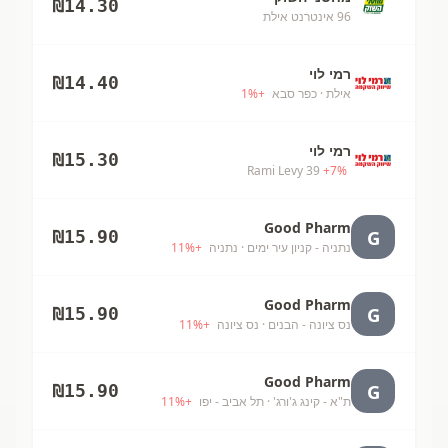
₪
14.30
96 אינטרנט אילת
רמי לוי
₪
14.40
אילת
· כפר סבא
+
%
1
רמי לוי
₪
15.30
Rami Levy 39
+
7
%
Good Pharm
G
₪
15.90
נתניה - קניון עיר ימים
· נתניה
+
%
11
Good Pharm
G
₪
15.90
נס ציונה - הבנים
· נס ציונה
+
%
11
Good Pharm
G
₪
15.90
ת"א - קינג ג'ורג'
· תל אביב - יפו
+
%
11