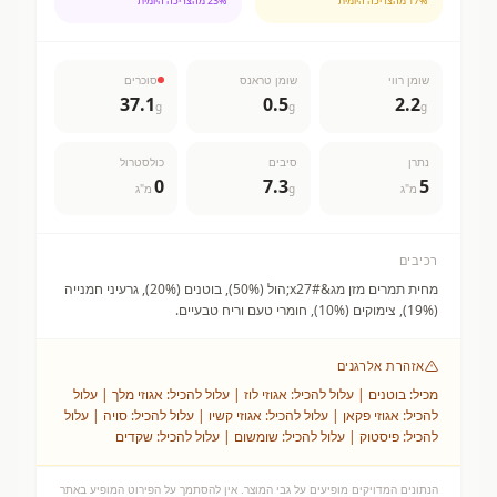
% מהצריכה היומית
17
% מהצריכה היומית
23
שומן רווי
שומן טראנס
סוכרים
37.1
0.5
2.2
g
g
g
נתרן
סיבים
כולסטרול
0
7.3
5
מ"ג
g
מ"ג
רכיבים
מחית תמרים מזן מג&#x27;הול (50%), בוטנים (20%), גרעיני חמנייה
(19%), צימוקים (10%), חומרי טעם וריח טבעיים.
אזהרת אלרגנים
מכיל: בוטנים | עלול להכיל: אגוזי לוז | עלול להכיל: אגוזי מלך | עלול
להכיל: אגוזי פקאן | עלול להכיל: אגוזי קשיו | עלול להכיל: סויה | עלול
להכיל: פיסטוק | עלול להכיל: שומשום | עלול להכיל: שקדים
הנתונים המדויקים מופיעים על גבי המוצר. אין להסתמך על הפירוט המופיע באתר