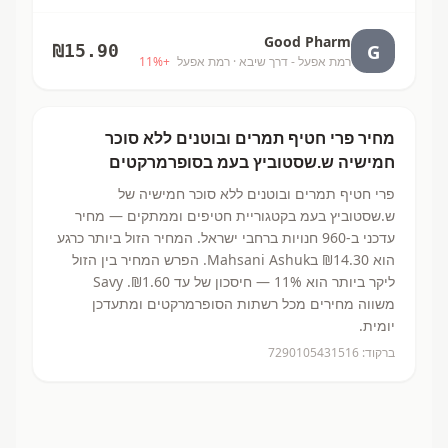
Good Pharm
G
₪
15.90
רמת אפעל - דרך שיבא
· רמת אפעל
+
%
11
מחיר
פרי חטיף תמרים ובוטנים ללא סוכר
חמישיה
ש.שסטוביץ בעמ
בסופרמרקטים
פרי חטיף תמרים ובוטנים ללא סוכר חמישיה
של
ש.שסטוביץ בעמ
בקטגוריית חטיפים וממתקים
— מחיר
עדכני ב-
960
חנויות ברחבי ישראל.
המחיר הזול ביותר כרגע
הוא ₪14.30
בMahsani Ashuk.
הפרש המחיר בין הזול
ליקר ביותר הוא 11% — חיסכון של עד ₪1.60.
Savy
משווה מחירים מכל רשתות הסופרמרקטים ומתעדכן
יומית.
ברקוד:
7290105431516