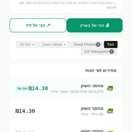
— יתכנו טעויות או אי התאמות. יש לקרוא את המופיע על גבי אריזת המוצר לפני
השימוש.
💰 הכי זול בארץ
📍 הכי זול ליד
הכל
Good Pharm
מחסני השוק
רמי לוי
G
Zol Vebegadol
Z
מחירים לפי חנות
מחסני השוק
₪
14.30
הכי זול
274 ברקת אילת מחסני השוק
· אילת
מחסני השוק
₪
14.30
98 אילת
· אילת
מחסני השוק