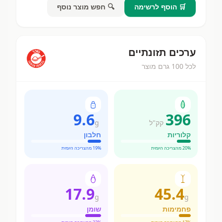
🛒 הוסף לרשימה
🔍 חפש מוצר נוסף
ערכים תזונתיים
לכל 100 גרם מוצר
9.6
396
קק"ל
g
קלוריות
חלבון
% מהצריכה היומית
20
% מהצריכה היומית
19
17.9
45.4
g
g
פחמימות
שומן