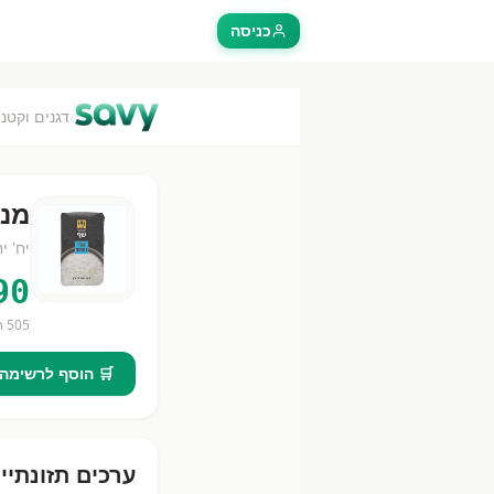
כניסה
›
דגנים וקטני
מנה
יח'
יח
90
505
חנ
🛒 הוסף לרשימה
ערכים תזונתיי