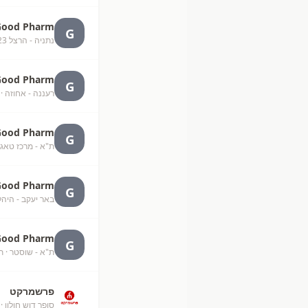
Good Pharm
G
נתניה - הרצל 23
Good Pharm
G
רעננה - אחוזה
· 
Good Pharm
G
ת"א - מרכז טאגו
Good Pharm
G
באר יעקב - היהל
Good Pharm
G
ת"א - שוסטר
· ת
פרשמרקט
סופר דוש חולון
· 