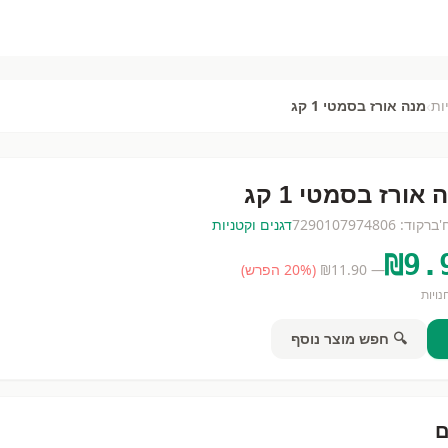
›
ות
מנה אורז בסמטי 1 קג
 אורז בסמטי 1 קג
'
ברקוד:
7290107974806
דגנים וקטניות
₪
9.
— ₪
11.90
(
% הפרש)
20
ויות
🔍 חפש מוצר נוסף
ם