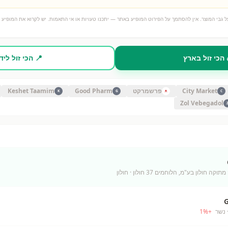
 גבי המוצר. אין להסתמך על הפירוט המופיע באתר — יתכנו טעויות או אי התאמות. יש לקרוא את המופיע ע
 הכי זול בארץ
📍 הכי זול ליד
City Market
פרשמרקט
Good Pharm
Keshet Taamim
K
G
C
Zol Vebegadol
קה חולון בע"מ, הלוחמים 37 חולון
· חולון
 נשר
+
%
1