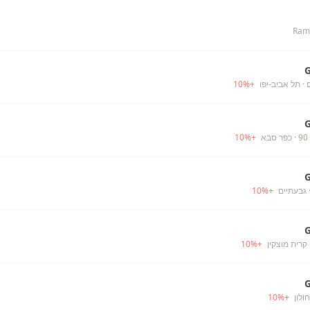
Rami
· תל אביב-יפו
+
%
10
· כפר סבא
+
%
10
 גבעתיים
+
%
10
 קרית מוצקין
+
%
10
חולון
+
%
10