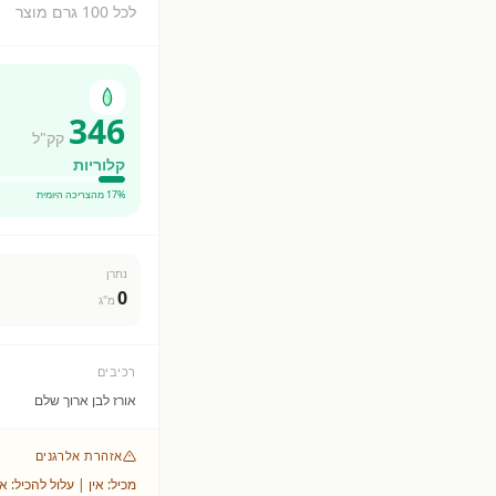
לכל 100 גרם מוצר
346
קק"ל
קלוריות
% מהצריכה היומית
17
נתרן
0
מ"ג
רכיבים
אורז לבן ארוך שלם
אזהרת אלרגנים
מכיל: אין | עלול להכיל: אי