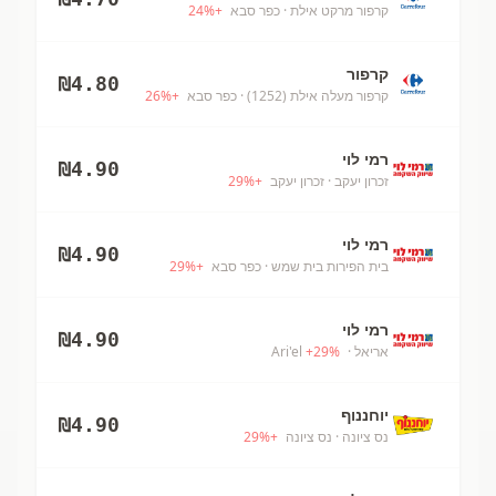
קרפור מרקט אילת
· כפר סבא
+
%
24
קרפור
₪
4.80
קרפור מעלה אילת (1252)
· כפר סבא
+
%
26
רמי לוי
₪
4.90
זכרון יעקב
· זכרון יעקב
+
%
29
רמי לוי
₪
4.90
בית הפירות בית שמש
· כפר סבא
+
%
29
רמי לוי
₪
4.90
אריאל
· Ari'el
%
29
+
יוחננוף
₪
4.90
נס ציונה
· נס ציונה
+
%
29