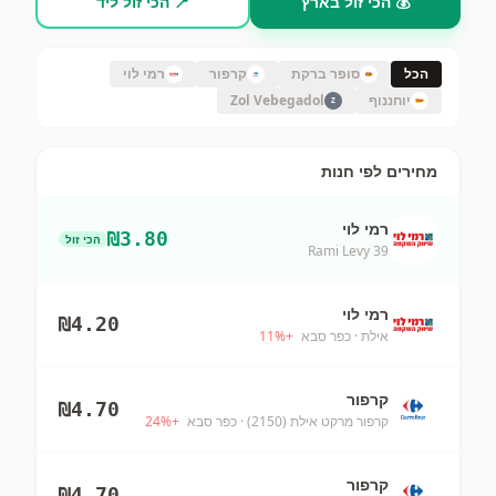
💰 הכי זול בארץ
📍 הכי זול ליד
הכל
סופר ברקת
קרפור
רמי לוי
יוחננוף
Zol Vebegadol
Z
מחירים לפי חנות
רמי לוי
₪
3.80
הכי זול
Rami Levy 39
רמי לוי
₪
4.20
אילת
· כפר סבא
+
%
11
קרפור
₪
4.70
קרפור מרקט אילת (2150)
· כפר סבא
+
%
24
קרפור
₪
4.70