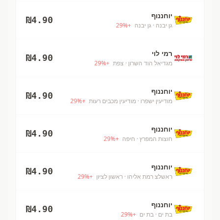
יוחננוף
₪
4.90
גן יבנה
· גן יבנה
+
%
29
רמי לוי
₪
4.90
מגדיאל הוד השרון
· צפת
+
%
29
יוחננוף
₪
4.90
מודיעין ישפרו
· מודיעין מכבים רעות
+
%
29
יוחננוף
₪
4.90
חוצות המפרץ
· חיפה
+
%
29
יוחננוף
₪
4.90
ראשלצ רמת אליהו
· ראשון לציון
+
%
29
יוחננוף
₪
4.90
בת ים
· בת ים
+
%
29