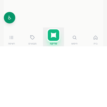
♿
בית
חיפוש
סריקה
מבצעים
רשימה
כמה עולה
קוקוס טחון לבן 100 ג
?
קוקוס טחון לבן 100 ג
עולה בין ₪
3.80
ל-₪
4.90
ברשתות
הסופרמרקט בישראל. המחיר הזול ביותר — ₪
3.80
בRami
Levy 39
— מתוך השוואה של
50
חנויות. הנתונים מבוססים
על מאגר שקיפות המחירים הממשלתי, נכון ל-
8 באוגוסט
.
2026