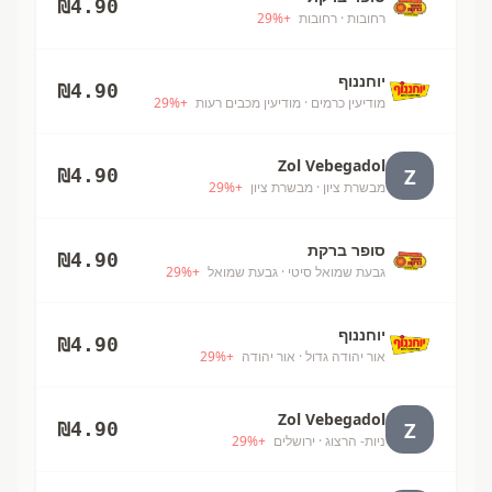
₪
4.90
רחובות
· רחובות
+
%
29
יוחננוף
₪
4.90
מודיעין כרמים
· מודיעין מכבים רעות
+
%
29
Zol Vebegadol
Z
₪
4.90
מבשרת ציון
· מבשרת ציון
+
%
29
סופר ברקת
₪
4.90
גבעת שמואל סיטי
· גבעת שמואל
+
%
29
יוחננוף
₪
4.90
אור יהודה גדול
· אור יהודה
+
%
29
Zol Vebegadol
Z
₪
4.90
ניות- הרצוג
· ירושלים
+
%
29