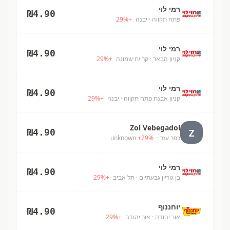
רמי לוי
₪
4.90
פתח תקווה
· יבנה
+
%
29
רמי לוי
₪
4.90
קניון הבאר
· קריית שמונה
+
%
29
רמי לוי
₪
4.90
קניון אבנת פתח תקווה
· יבנה
+
%
29
Zol Vebegadol
Z
₪
4.90
כפר עזר
· unknown
%
29
+
רמי לוי
₪
4.90
בן גוריון גבעתיים
· תל אביב
+
%
29
יוחננוף
₪
4.90
אור יהודה
· אור יהודה
+
%
29