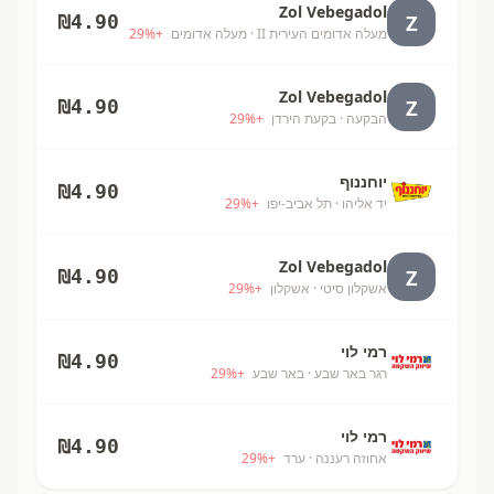
Zol Vebegadol
Z
₪
4.90
מעלה אדומים העירית II
· מעלה אדומים
+
%
29
Zol Vebegadol
Z
₪
4.90
הבקעה
· בקעת הירדן
+
%
29
יוחננוף
₪
4.90
יד אליהו
· תל אביב-יפו
+
%
29
Zol Vebegadol
Z
₪
4.90
אשקלון סיטי
· אשקלון
+
%
29
רמי לוי
₪
4.90
רגר באר שבע
· באר שבע
+
%
29
רמי לוי
₪
4.90
אחוזה רעננה
· ערד
+
%
29