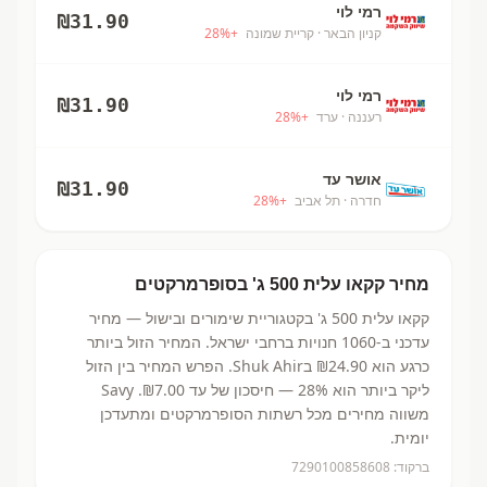
רמי לוי
₪
31.90
קניון הבאר
· קריית שמונה
+
%
28
רמי לוי
₪
31.90
רעננה
· ערד
+
%
28
אושר עד
₪
31.90
חדרה
· תל אביב
+
%
28
מחיר
קקאו עלית 500 ג'
בסופרמרקטים
קקאו עלית 500 ג'
בקטגוריית שימורים ובישול
— מחיר
עדכני ב-
1060
חנויות ברחבי ישראל.
המחיר הזול ביותר
כרגע הוא ₪24.90
בShuk Ahir.
הפרש המחיר בין הזול
ליקר ביותר הוא 28% — חיסכון של עד ₪7.00.
Savy
משווה מחירים מכל רשתות הסופרמרקטים ומתעדכן
יומית.
ברקוד:
7290100858608