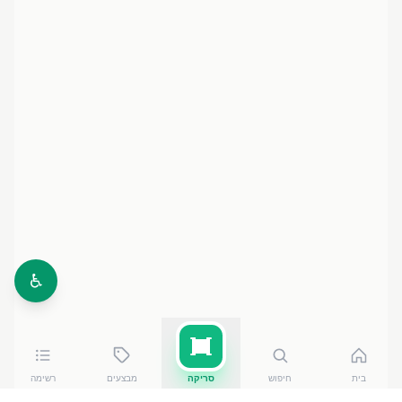
♿
בית
חיפוש
סריקה
מבצעים
רשימה