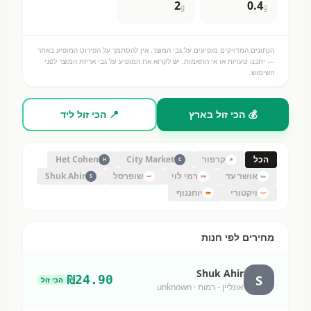
2
0.4
g
g
הנתונים המדויקים מופיעים על גבי המוצר. אין להסתמך על הפירוט המופיע באתר
— יתכנו טעויות או אי התאמות. יש לקרוא את המופיע על גבי אריזת המוצר לפני
השימוש.
💰 הכי זול בארץ
📍 הכי זול ליד
הכל
קרפור
City Market
Het Cohen
H
C
אושר עד
רמי לוי
שופרסל
Shuk Ahir
S
ויקטורי
יוחננוף
מחירים לפי חנות
Shuk Ahir
S
₪
24.90
הכי זול
אונליין - רמות
· unknown