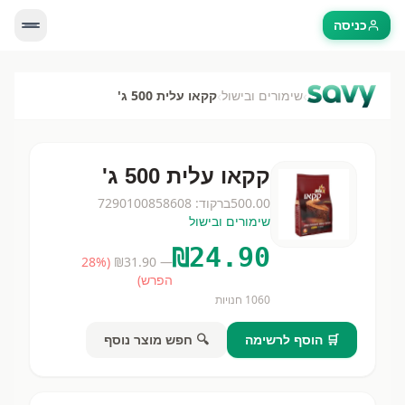
כניסה
›
›
שימורים ובישול
קקאו עלית 500 ג'
קקאו עלית 500 ג'
500.00
ברקוד:
7290100858608
שימורים ובישול
₪
24.90
28
%
(
31.90
— ₪
הפרש)
1060
חנויות
🛒 הוסף לרשימה
🔍 חפש מוצר נוסף