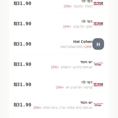
רמי לוי
₪
31.90
רמלה
· נתיבות
+
%
28
רמי לוי
₪
31.90
חולון
· תל אביב
+
%
28
Het Cohen
H
₪
31.90
Het Cohen 035
+
28
%
יש חסד
₪
31.90
יש חסד בית וגן
· ירושלים
+
%
28
רמי לוי
₪
31.90
קדימה
· תל אביב-יפו
+
%
28
יש חסד
₪
31.90
יש חסד ביתר עילית- הר"ן
· ביתר עילית
+
%
28