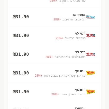
כפר סבא
· פתח תקווה
+
%
28
אושר עד
₪
31.90
תל אביב
· תל אביב
+
%
28
רמי לוי
₪
31.90
כרמיאל
· כרמיאל
+
%
28
רמי לוי
₪
31.90
ראשון לציון
· קריית שמונה
+
%
28
יוחננוף
₪
31.90
מודיעין ישפרו
· מודיעין מכבים רעות
+
%
28
יוחננוף
₪
31.90
חוצות המפרץ
· חיפה
+
%
28
ויקטורי