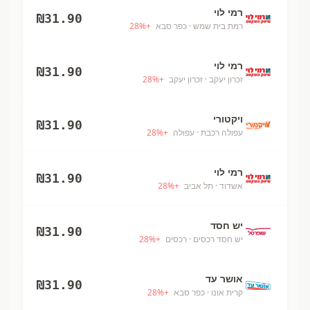
רמי לוי
₪
31.90
רמת בית שמש
· כפר סבא
+
%
28
רמי לוי
₪
31.90
זכרון יעקב
· זכרון יעקב
+
%
28
ויקטורי
₪
31.90
עפולה רכבת
· עפולה
+
%
28
רמי לוי
₪
31.90
אשדוד
· תל אביב
+
%
28
יש חסד
₪
31.90
יש חסד רכסים
· רכסים
+
%
28
אושר עד
₪
31.90
קרית אונו
· כפר סבא
+
%
28