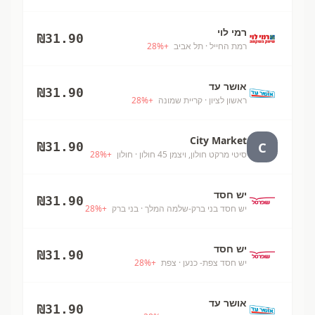
רמי לוי
₪
31.90
רמת החייל
· תל אביב
+
%
28
אושר עד
₪
31.90
ראשון לציון
· קריית שמונה
+
%
28
City Market
C
₪
31.90
סיטי מרקט חולון, ויצמן 45 חולון
· חולון
+
%
28
יש חסד
₪
31.90
יש חסד בני ברק-שלמה המלך
· בני ברק
+
%
28
יש חסד
₪
31.90
יש חסד צפת- כנען
· צפת
+
%
28
אושר עד
₪
31.90