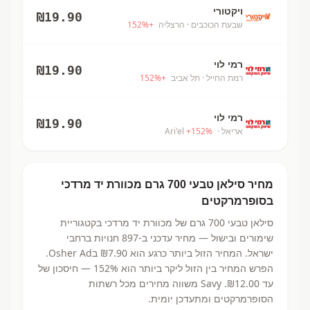
ויקטורי
₪
19.90
שבעת הכוכבים
· הרצליה
+
%
152
רמי לוי
₪
19.90
רמת החייל
· תל אביב
+
%
152
רמי לוי
₪
19.90
אריאל
· Ari'el
%
152
+
מחיר
סילאן טבעי 700 גרם
מכוורת יד מרדכי
בסופרמרקטים
סילאן טבעי 700 גרם
של מכוורת יד מרדכי
בקטגוריית
שימורים ובישול
— מחיר עדכני ב-
897
חנויות ברחבי
ישראל.
המחיר הזול ביותר כרגע הוא ₪7.90
בOsher Ad.
הפרש המחיר בין הזול ליקר ביותר הוא 152% — חיסכון של
עד ₪12.00.
Savy משווה מחירים מכל רשתות
הסופרמרקטים ומתעדכן יומית.