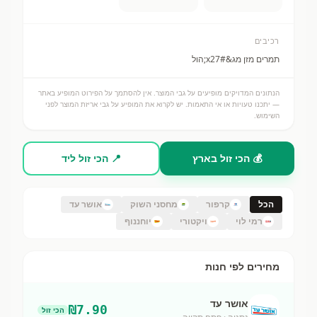
רכיבים
תמרים מזן מג&#x27;הול
הנתונים המדויקים מופיעים על גבי המוצר. אין להסתמך על הפירוט המופיע באתר
— יתכנו טעויות או אי התאמות. יש לקרוא את המופיע על גבי אריזת המוצר לפני
השימוש.
💰 הכי זול בארץ
📍 הכי זול ליד
הכל
קרפור
מחסני השוק
אושר עד
רמי לוי
ויקטורי
יוחננוף
מחירים לפי חנות
אושר עד
₪
7.90
הכי זול