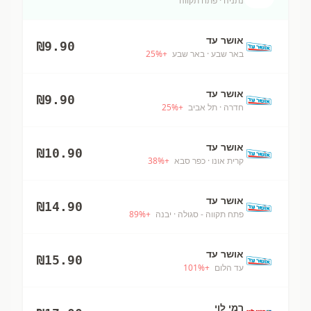
נתניה
· פתח תקווה
אושר עד
₪
9.90
באר שבע
· באר שבע
+
%
25
אושר עד
₪
9.90
חדרה
· תל אביב
+
%
25
אושר עד
₪
10.90
קרית אונו
· כפר סבא
+
%
38
אושר עד
₪
14.90
פתח תקווה - סגולה
· יבנה
+
%
89
אושר עד
₪
15.90
עד הלום
+
%
101
רמי לוי