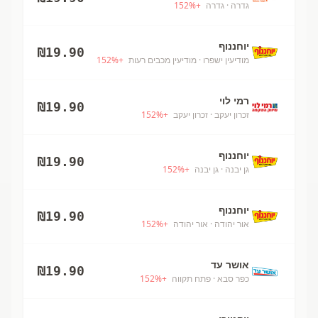
גדרה
· גדרה
+
%
152
יוחננוף
₪
19.90
מודיעין ישפרו
· מודיעין מכבים רעות
+
%
152
רמי לוי
₪
19.90
זכרון יעקב
· זכרון יעקב
+
%
152
יוחננוף
₪
19.90
גן יבנה
· גן יבנה
+
%
152
יוחננוף
₪
19.90
אור יהודה
· אור יהודה
+
%
152
אושר עד
₪
19.90
כפר סבא
· פתח תקווה
+
%
152