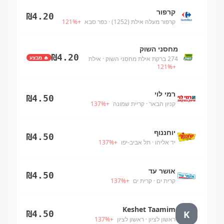
קרפור
₪
4.20
קרפור מעלה אילת (1252)
· כפר סבא
+
%
121
מחסני השוק
₪
4.20
🔥 מבצע
274 ברקת אילת מחסני השוק
· אילת
121
%
+
רמי לוי
₪
4.50
קניון הבאר
· קריית שמונה
+
%
137
יוחננוף
₪
4.50
יד אליהו
· תל אביב-יפו
+
%
137
אושר עד
₪
4.50
קרית ים
· קרית ים
+
%
137
Keshet Taamim
K
₪
4.50
ראשון לציון
· ראשון לציון
+
%
137