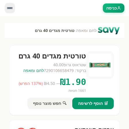
כניסה
›
›
לחם ומאפה
טורטית מגדים 40 גרם
טורטית מגדים 40 גרם
שטראוס גרופ
40.00
ברקוד:
7290106658479
לחם ומאפה
₪
1.90
— ₪
4.50
(
% הפרש)
137
1661
חנויות
🛒 הוסף לרשימה
🔍 חפש מוצר נוסף