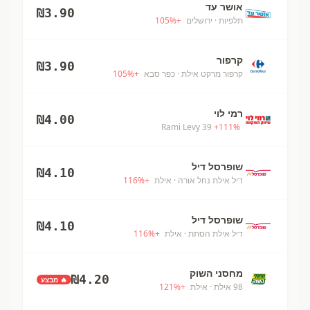
אושר עד
₪
3.90
תלפיות
· ירושלים
+
%
105
קרפור
₪
3.90
קרפור מרקט אילת
· כפר סבא
+
%
105
רמי לוי
₪
4.00
Rami Levy 39
+
111
%
שופרסל דיל
₪
4.10
דיל אילת נחל אורה
· אילת
+
%
116
שופרסל דיל
₪
4.10
דיל אילת הסתת
· אילת
+
%
116
מחסני השוק
₪
4.20
🔥 מבצע
98 אילת
· אילת
+
%
121