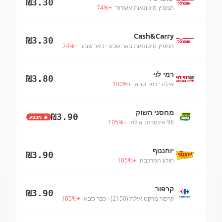
₪
3.30
המפיץ סיטונאות אשדוד
+
%
74
Cash&Carry
₪
3.30
המפיץ סיטונאות באר שבע
· באר שבע
+
%
74
רמי לוי
₪
3.80
אילת
· כפר סבא
+
%
100
מחסני השוק
₪
3.90
🔥 מבצע
96 אינטרנט אילת
+
%
105
יוחננוף
₪
3.90
חולון המרכבה
+
%
105
קרפור
₪
3.90
קרפור מרקט אילת (2150)
· כפר סבא
+
%
105