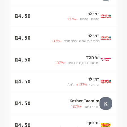
רמי לוי
₪
4.50
נהריה
· נהריה
+
%
137
רמי לוי
₪
4.50
רמת בית שמש
· כפר סבא
+
%
137
יש חסד
₪
4.50
יש חסד רכסים
· רכסים
+
%
137
רמי לוי
₪
4.50
אריאל
· Ari'el
%
137
+
Keshet Taamim
K
₪
4.50
הדר
· חיפה
+
%
137
יוחננוף
₪
4.50