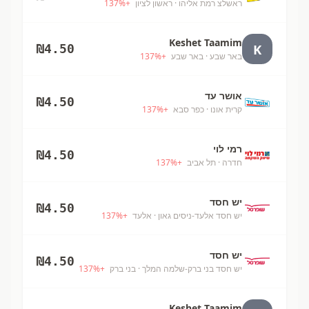
ראשלצ רמת אליהו
· ראשון לציון
+
%
137
Keshet Taamim
K
₪
4.50
באר שבע
· באר שבע
+
%
137
אושר עד
₪
4.50
קרית אונו
· כפר סבא
+
%
137
רמי לוי
₪
4.50
חדרה
· תל אביב
+
%
137
יש חסד
₪
4.50
יש חסד אלעד-ניסים גאון
· אלעד
+
%
137
יש חסד
₪
4.50
יש חסד בני ברק-שלמה המלך
· בני ברק
+
%
137
Keshet Taamim