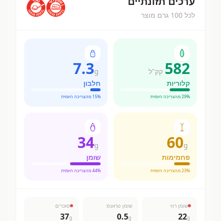
ערכים תזונתיים
לכל 100 גרם מוצר
7.3
582
קק"ל
g
קלוריות
חלבון
% מהצריכה היומית
29
% מהצריכה היומית
15
34
60
g
g
פחמימות
שומן
% מהצריכה היומית
23
% מהצריכה היומית
44
שומן רווי
שומן טראנס
סוכרים
37
0.5
22
g
g
g