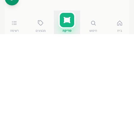
בית
חיפוש
סריקה
מבצעים
רשימה
כמה עולה
טורטית מגדים 40 גרם
?
טורטית מגדים 40 גרם
של שטראוס גרופ
עולה בין ₪
1.90
ל-₪
4.50
ברשתות הסופרמרקט בישראל. המחיר הזול ביותר
— ₪
1.90
בבני ברק
— מתוך השוואה של
50
חנויות.
הנתונים מבוססים על מאגר שקיפות המחירים הממשלתי,
נכון ל-
7 באוגוסט 2026
.
מוצרים דומים
בלחם ומאפה