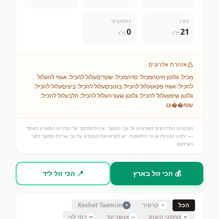
נתרן
כולסטרול
0
21
מ"ג
מ"ג
אזהרת אלרגנים
מכיל: גלוטן חיטהמכיל: סויהמכיל: שקדיםעלול להכיל: אגוזי לוזעלול
להכיל: אגוזי פקאןעלול להכיל: בוטניםעלול להכיל: ביציםעלול להכיל:
גלוטן שיפוןעלול להכיל: גלוטן שעורהעלול להכיל: חלבעלול להכיל:
שומ��ום
הנתונים המדויקים מופיעים על גבי המוצר. אין להסתמך על הפירוט המופיע באתר
— יתכנו טעויות או אי התאמות. יש לקרוא את המופיע על גבי אריזת המוצר לפני
השימוש.
💰 הכי זול בארץ
📍 הכי זול ליד
הכל
קרפור
Keshet Taamim
K
מחסני השוק
אושר עד
רמי לוי