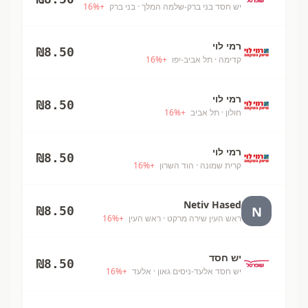
יש חסד בני ברק-שלמה המלך
· בני ברק
+
%
16
רמי לוי
₪
8.50
קדימה
· תל אביב-יפו
+
%
16
רמי לוי
₪
8.50
חולון
· תל אביב
+
%
16
רמי לוי
₪
8.50
קרית שמונה
· הוד השרון
+
%
16
Netiv Hased
N
₪
8.50
ראש העין שירה מרקט
· ראש העין
+
%
16
יש חסד
₪
8.50
יש חסד אלעד-ניסים גאון
· אלעד
+
%
16