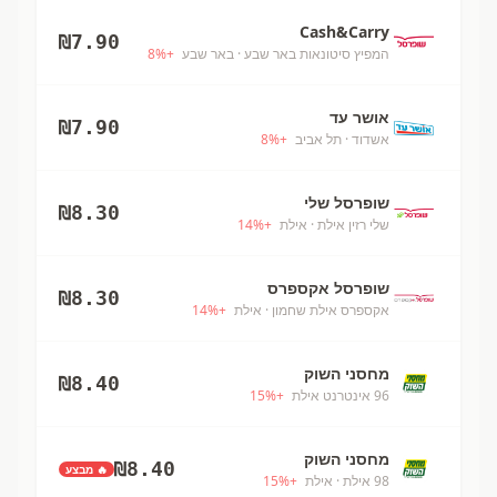
Cash&Carry
₪
7.90
המפיץ סיטונאות באר שבע
· באר שבע
+
%
8
אושר עד
₪
7.90
אשדוד
· תל אביב
+
%
8
שופרסל שלי
₪
8.30
שלי רזין אילת
· אילת
+
%
14
שופרסל אקספרס
₪
8.30
אקספרס אילת שחמון
· אילת
+
%
14
מחסני השוק
₪
8.40
96 אינטרנט אילת
+
%
15
מחסני השוק
₪
8.40
🔥 מבצע
98 אילת
· אילת
+
%
15