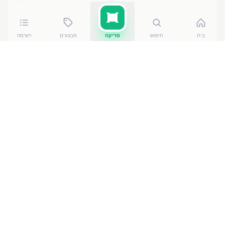
בית
חיפוש
סריקה
מבצעים
רשימה
כמה עולה
שוקולד חלב שברי אגוז
?
שוקולד חלב שברי אגוז
של שטראוס גרופ
עולה בין ₪
7.30
ל-₪
8.50
ברשתות הסופרמרקט בישראל. המחיר הזול ביותר
— ₪
7.30
באילת
— מתוך השוואה של
50
חנויות. הנתונים
מבוססים על מאגר שקיפות המחירים הממשלתי, נכון ל-
7
באוגוסט 2026
.
מוצרים דומים
בחטיפים וממתקים