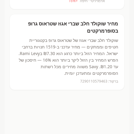
אדמרליטי
· חיפה
+
%
16
מחיר
שוקולד חלב שברי אגוז
שטראוס גרופ
בסופרמרקטים
שוקולד חלב שברי אגוז
של שטראוס גרופ
בקטגוריית
חטיפים וממתקים
— מחיר עדכני ב-
1519
חנויות ברחבי
ישראל.
המחיר הזול ביותר כרגע הוא ₪7.30
בRami Levy.
הפרש המחיר בין הזול ליקר ביותר הוא 16% — חיסכון של
עד ₪1.20.
Savy משווה מחירים מכל רשתות
הסופרמרקטים ומתעדכן יומית.
ברקוד:
7290110579463