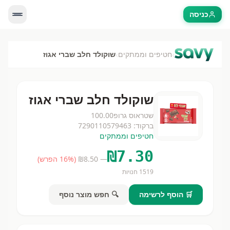
כניסה
›
›
חטיפים וממתקים
שוקולד חלב שברי אגוז
שוקולד חלב שברי אגוז
שטראוס גרופ
100.00
ברקוד:
7290110579463
חטיפים וממתקים
₪
7.30
— ₪
8.50
(
% הפרש)
16
1519
חנויות
🛒 הוסף לרשימה
🔍 חפש מוצר נוסף