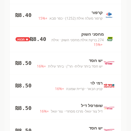
קרפור
₪
8.40
קרפור מעלה אילת (1252)
· כפר סבא
+
%
15
מחסני השוק
₪
8.40
🔥 מבצע
274 ברקת אילת מחסני השוק
· אילת
15
%
+
יש חסד
₪
8.50
יש חסד ביתר עילית- הר"ן
· ביתר עילית
+
%
16
רמי לוי
₪
8.50
קניון הבאר
· קריית שמונה
+
%
16
שופרסל דיל
₪
8.50
דיל צור יגאל- מרכז מסחרי
· צור יגאל
+
%
16
יש חסד
₪
8.50