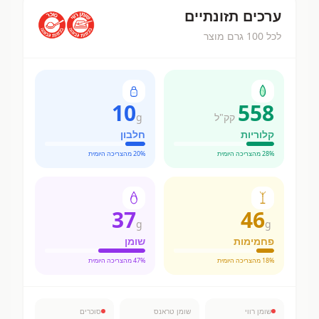
ערכים תזונתיים
לכל 100 גרם מוצר
10
558
קק"ל
g
קלוריות
חלבון
% מהצריכה היומית
28
% מהצריכה היומית
20
37
46
g
g
פחמימות
שומן
% מהצריכה היומית
18
% מהצריכה היומית
47
שומן רווי
שומן טראנס
סוכרים