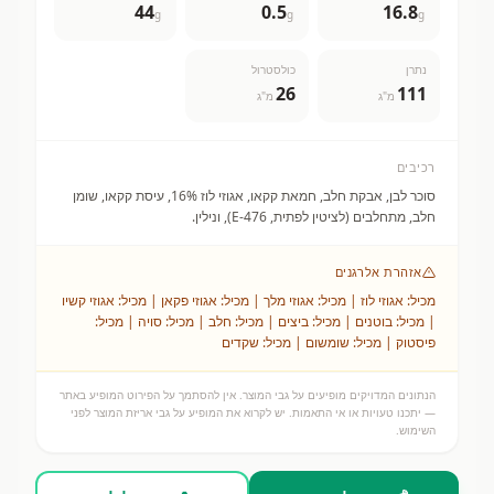
44
0.5
16.8
g
g
g
נתרן
כולסטרול
26
111
מ"ג
מ"ג
רכיבים
סוכר לבן, אבקת חלב, חמאת קקאו, אגוזי לוז 16%, עיסת קקאו, שומן
חלב, מתחלבים (לציטין לפתית, E-476), ונילין.
אזהרת אלרגנים
מכיל: אגוזי לוז | מכיל: אגוזי מלך | מכיל: אגוזי פקאן | מכיל: אגוזי קשיו
| מכיל: בוטנים | מכיל: ביצים | מכיל: חלב | מכיל: סויה | מכיל:
פיסטוק | מכיל: שומשום | מכיל: שקדים
הנתונים המדויקים מופיעים על גבי המוצר. אין להסתמך על הפירוט המופיע באתר
— יתכנו טעויות או אי התאמות. יש לקרוא את המופיע על גבי אריזת המוצר לפני
השימוש.