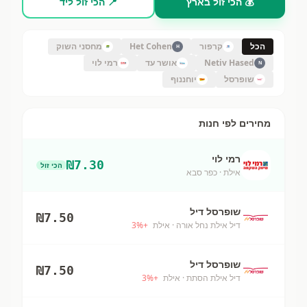
💰 הכי זול בארץ
📍 הכי זול ליד
הכל
קרפור
Het Cohen
מחסני השוק
H
Netiv Hased
אושר עד
רמי לוי
N
שופרסל
יוחננוף
מחירים לפי חנות
רמי לוי
₪
7.30
הכי זול
אילת
· כפר סבא
שופרסל דיל
₪
7.50
דיל אילת נחל אורה
· אילת
+
%
3
שופרסל דיל
₪
7.50
דיל אילת הסתת
· אילת
+
%
3