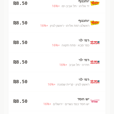
יוחננוף
₪
8.50
יד אליהו
· תל אביב-יפו
+
%
16
יוחננוף
₪
8.50
ראשלצ רמת אליהו
· ראשון לציון
+
%
16
רמי לוי
₪
8.50
כפר סבא
· פתח תקווה
+
%
16
רמי לוי
₪
8.50
חדרה
· תל אביב
+
%
16
רמי לוי
₪
8.50
ראשון לציון
· קריית שמונה
+
%
16
יש חסד
₪
8.50
יש חסד כנפי נשרים
· ירושלים
+
%
16