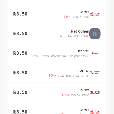
רמי לוי
₪
8.50
נהריה
· נהריה
+
%
16
Het Cohen
H
₪
8.50
Het Cohen 035
+
16
%
יוניברס
₪
8.50
יוניברס עמק חפר- אזור תעשיה
· חדרה
+
%
16
יש חסד
₪
8.50
יש חסד צפת- כנען
· צפת
+
%
16
רמי לוי
₪
8.50
רמלה
· נתיבות
+
%
16
רמי לוי
₪
8.50