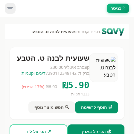
כניסה
›
›
דגנים וקטניות
שעועית לבנה ט. הטבע
שעועית לבנה ט. הטבע
קונסרב איטליה
230.00
ברקוד:
7290112348142
דגנים וקטניות
₪
5.90
— ₪
6.90
(
% הפרש)
17
1233
חנויות
🛒 הוסף לרשימה
🔍 חפש מוצר נוסף
💰 הכי זול בארץ
📍 הכי זול ליד