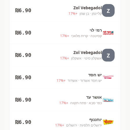
Zol Vebegadol
Z
₪
6.90
קליינמן
· בן שמן
+
%
17
רמי לוי
₪
6.90
קסיטנה
· קרית מלאכי
+
%
17
Zol Vebegadol
Z
₪
6.90
אשקלון סיטי
· אשקלון
+
%
17
יש חסד
₪
6.90
יש חסד אשדוד
· אשדוד
+
%
17
אושר עד
₪
6.90
כפר סבא
· פתח תקווה
+
%
17
יוחננוף
₪
6.90
ירושלים תלפיות
· ירושלים
+
%
17