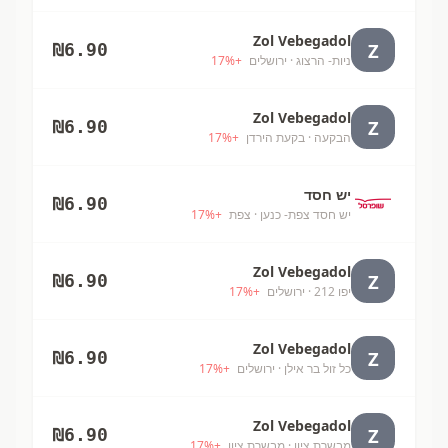
Zol Vebegadol
Z
₪
6.90
ניות- הרצוג
· ירושלים
+
%
17
Zol Vebegadol
Z
₪
6.90
הבקעה
· בקעת הירדן
+
%
17
יש חסד
₪
6.90
יש חסד צפת- כנען
· צפת
+
%
17
Zol Vebegadol
Z
₪
6.90
יפו 212
· ירושלים
+
%
17
Zol Vebegadol
Z
₪
6.90
כל זול בר אילן
· ירושלים
+
%
17
Zol Vebegadol
Z
₪
6.90
מבשרת ציון
· מבשרת ציון
+
%
17