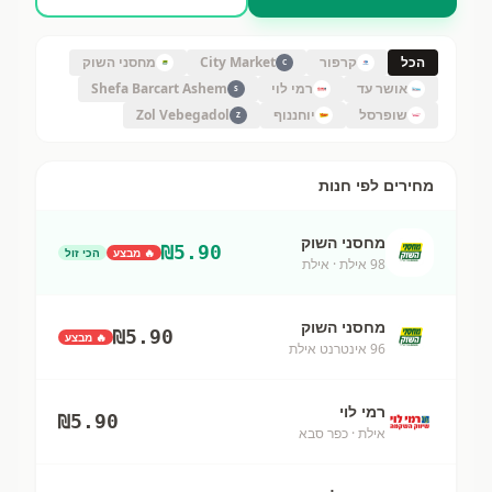
הכל
קרפור
City Market
מחסני השוק
C
אושר עד
רמי לוי
Shefa Barcart Ashem
S
שופרסל
יוחננוף
Zol Vebegadol
Z
מחירים לפי חנות
מחסני השוק
₪
5.90
🔥 מבצע
הכי זול
98 אילת
· אילת
מחסני השוק
₪
5.90
🔥 מבצע
96 אינטרנט אילת
רמי לוי
₪
5.90
אילת
· כפר סבא