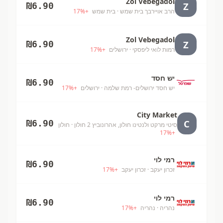
Zol Vebegadol
Z
₪
6.90
הרב אויירבך בית שמש
· בית שמש
+
%
17
Zol Vebegadol
Z
₪
6.90
רמות לואי ליפסקי
· ירושלים
+
%
17
יש חסד
₪
6.90
יש חסד ירושלים- רמת שלמה
· ירושלים
+
%
17
City Market
C
₪
6.90
סיטי מרקט ולנטינו חולון, אהרונוביץ 2 חולון
· חולון
17
%
+
רמי לוי
₪
6.90
זכרון יעקב
· זכרון יעקב
+
%
17
רמי לוי
₪
6.90
נהריה
· נהריה
+
%
17