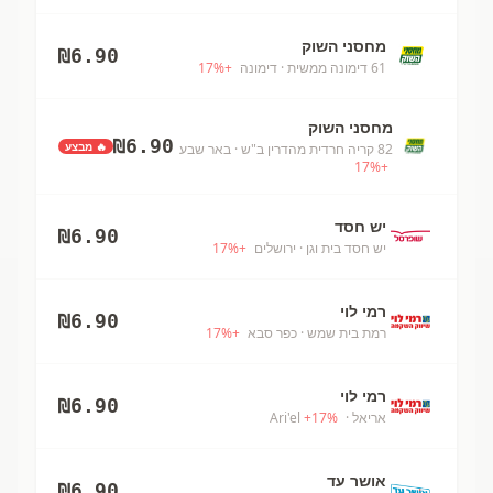
מחסני השוק
₪
6.90
61 דימונה ממשית
· דימונה
+
%
17
מחסני השוק
₪
6.90
🔥 מבצע
82 קריה חרדית מהדרין ב"ש
· באר שבע
17
%
+
יש חסד
₪
6.90
יש חסד בית וגן
· ירושלים
+
%
17
רמי לוי
₪
6.90
רמת בית שמש
· כפר סבא
+
%
17
רמי לוי
₪
6.90
אריאל
· Ari'el
%
17
+
אושר עד
₪
6.90