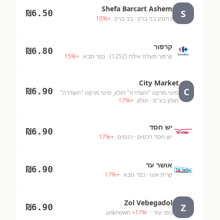
Shefa Barcart Ashem
S
₪
6.50
כהנמן בני ברק
· בני ברק
+
%
10
קרפור
₪
6.80
קרפור מעלה אילת (1252)
· כפר סבא
+
%
15
City Market
C
₪
6.90
סיטי מרקט "השדרה" חולון, סיטי מרקט "השדרה"
חולון בע"מ
· חולון
+
%
17
יש חסד
₪
6.90
יש חסד רכסים
· רכסים
+
%
17
אושר עד
₪
6.90
קרית אונו
· כפר סבא
+
%
17
Zol Vebegadol
Z
₪
6.90
כפר עזר
· unknown
%
17
+