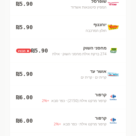
שופרסל
₪
5.90
המפיץ סיטונאות אשדוד
יוחננוף
₪
5.90
חולון המרכבה
מחסני השוק
₪
5.90
🔥 מבצע
274 ברקת אילת מחסני השוק
· אילת
אושר עד
₪
5.90
קרית ים
· קרית ים
קרפור
₪
6.00
קרפור מרקט אילת (2150)
· כפר סבא
+
%
2
קרפור
₪
6.00
קרפור מרקט אילת
· כפר סבא
+
%
2