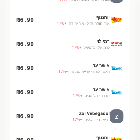
יוחננוף
₪
6.90
אור יהודה גדול
· אור יהודה
+
%
17
רמי לוי
₪
6.90
כרמיאל
· כרמיאל
+
%
17
אושר עד
₪
6.90
ראשון לציון
· קריית שמונה
+
%
17
אושר עד
₪
6.90
חדרה
· תל אביב
+
%
17
Zol Vebegadol
Z
₪
6.90
נביאים
· ירושלים
+
%
17
יוחננוף