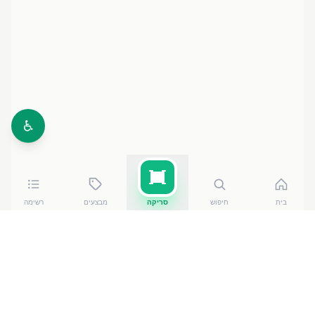
♿
בית
חיפוש
סריקה
מבצעים
רשימה
כמה עולה
שעועית לבנה ט. הטבע
?