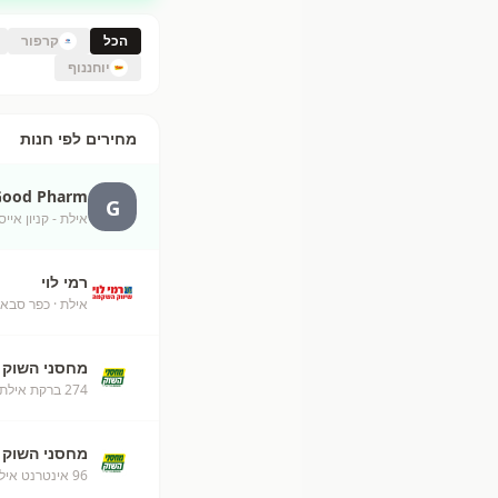
הכל
קרפור
יוחננוף
מחירים לפי חנות
Good Pharm
G
אילת - קניון אייס
רמי לוי
אילת
· כפר סבא
מחסני השוק
274 ברקת אילת מחסני השוק
מחסני השוק
96 אינטרנט אילת