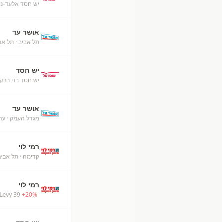
יש חסד אלעד-ניס
אושר עד
תל אביב
· תל אב
יש חסד
יש חסד בני ברק
אושר עד
מגדל העמק
· ער
רמי לוי
קדימה
· תל אביב
רמי לוי
Levy 39
+
20
%