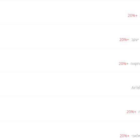
20
%
+
 יעקב
+
%
20
תקווה
+
%
20
20
%
+
לאכי
+
%
20