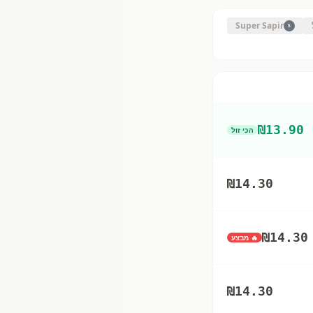
Super Sapir
S
₪
13.90
הכי זול
₪
14.30
₪
14.30
🔥 מבצע
₪
14.30