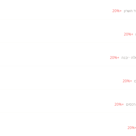
ד השרון
+
%
20
20
%
+
לה
· יבנה
+
%
20
ם
+
%
20
רכסים
+
%
20
20
%