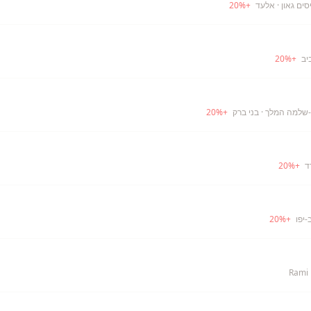
ים גאון
· אלעד
+
%
20
יב
+
%
20
-שלמה המלך
· בני ברק
+
%
20
ד
+
%
20
-יפו
+
%
20
Rami 