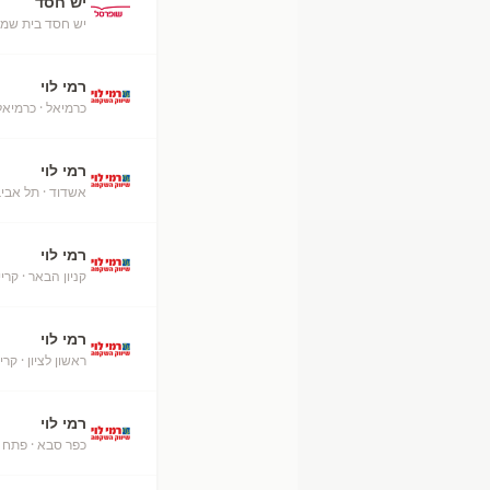
יש חסד
יש חסד בית שמש
רמי לוי
כרמיאל
· כרמיאל
רמי לוי
אשדוד
· תל אבי
רמי לוי
קניון הבאר
· קרי
רמי לוי
ראשון לציון
· קרי
רמי לוי
כפר סבא
· פתח 