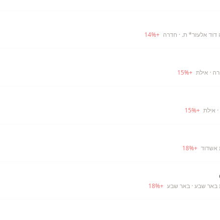
 דוד אלעזר* ת.
· חדרה
+
%
14
רה
· אילת
+
%
15
· אילת
+
%
15
 אשדוד
+
%
18
 באר שבע
· באר שבע
+
%
18