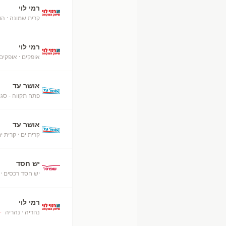
רמי לוי
קרית שמונה
· הו
רמי לוי
אופקים
· אופקים
אושר עד
פתח תקווה - סגו
אושר עד
קרית ים
· קרית י
יש חסד
יש חסד רכסים
· 
רמי לוי
נהריה
· נהריה
+