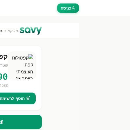
כניסה
›
›
משקאות
קפס
שטרא
90
1538
🛒 הוסף לרשימה
💰