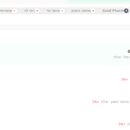
Good Pharm
מחסני השוק
אושר עד
רמי לוי
שופרסל
G
 מול
· אילת
3
%
+
· אילת
+
%
3
3
%
+