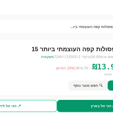
קפסולות קפה העוצמתי ביותר 15
ולות קפה העוצמתי ביותר 15
וס גרופ
50.00
ברקוד:
7290112350312
משקאות
₪
13.
— ₪
16.70
(
% הפרש)
20
חנויות
🔍 חפש מוצר נוסף
 הכי זול בארץ
📍 הכי זול ליד