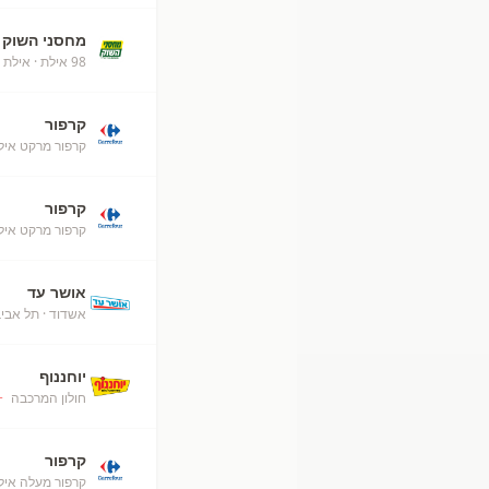
מחסני השוק
98 אילת
· אילת
קרפור
קרפור מרקט איל
קרפור
קרפור מרקט אילת (50
אושר עד
אשדוד
· תל אבי
יוחננוף
חולון המרכבה
+
קרפור
קרפור מעלה אילת (52