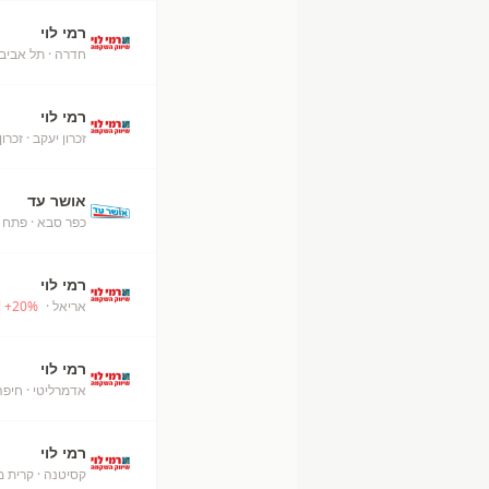
רמי לוי
חדרה
· תל אביב
רמי לוי
זכרון יעקב
· זכרון
אושר עד
כפר סבא
· פתח 
רמי לוי
אריאל
· Ari'el
%
20
+
רמי לוי
אדמרליטי
· חיפה
רמי לוי
קסיטנה
· קרית מ