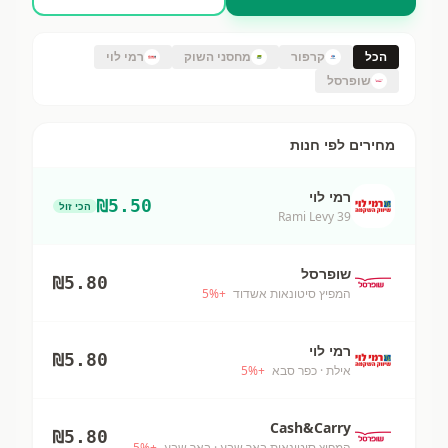
הכל
קרפור
מחסני השוק
רמי לוי
שופרסל
מחירים לפי חנות
רמי לוי
₪
5.50
הכי זול
Rami Levy 39
שופרסל
₪
5.80
המפיץ סיטונאות אשדוד
+
%
5
רמי לוי
₪
5.80
אילת
· כפר סבא
+
%
5
Cash&Carry
₪
5.80
המפיץ סיטונאות באר שבע
· באר שבע
+
%
5