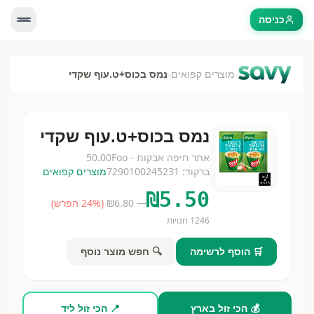
כניסה
›
›
מוצרים קפואים
נמס בכוס+ט.עוף שקדי
נמס בכוס+ט.עוף שקדי
אתר חיפה אבקות - Foo
50.00
ברקוד:
7290100245231
מוצרים קפואים
₪
5.50
— ₪
6.80
(
% הפרש)
24
1246
חנויות
🛒 הוסף לרשימה
🔍 חפש מוצר נוסף
💰 הכי זול בארץ
📍 הכי זול ליד