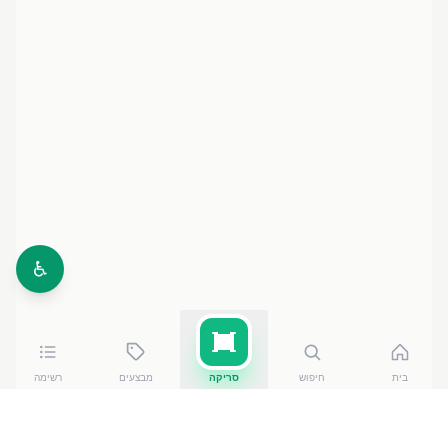
♿
בית
חיפוש
סריקה
מבצעים
רשימה