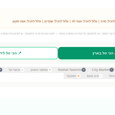
הכיל: סויה | עלול להכיל: אגוזי לוז | עלול להכיל: שקדים | עלול להכיל: אגוזי פקאן
 גבי המוצר. אין להסתמך על הפירוט המופיע באתר — יתכנו טעויות או אי התאמות. יש לקרוא את המופיע ע
 הכי זול בארץ
📍 הכי זול ליד
City Market
Keshet Taamim
מחסני השוק
אושר עד
P
K
C
רסל
טיב טעם
יוחננוף