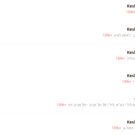
Kes
18
%
Kes
ב
· ראשון לציון
+
%
18
Kes
עילית
+
%
18
Kes
18
%
+
י בע"מ, לח"י 36 תל אביב
· תל אביב-יפו
+
%
18
Kes
 רמת גן
+
%
18