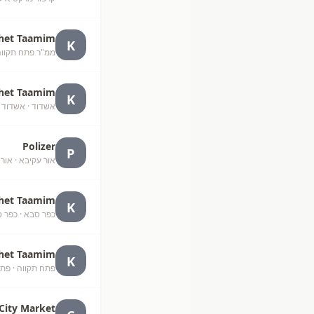
het Taamim
K
ממ"ר פתח תקווה
het Taamim
K
אשדוד
· אשדוד
Polizer
P
אור עקיבא
· אור
het Taamim
K
כפר סבא
· כפר 
het Taamim
K
פתח תקווה
· פתח
City Market