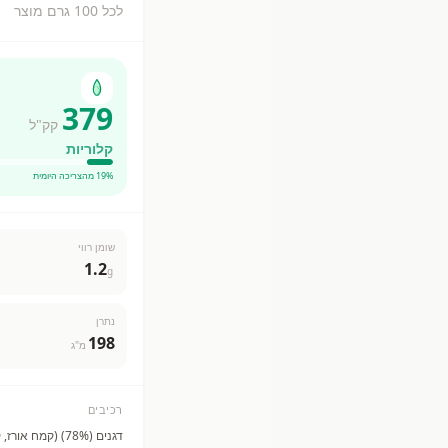
לכל 100 גרם מוצר
379
קק"ל
קלוריות
% מהצריכה היומית
19
שומן רווי
1.2
g
נתרן
198
מ"ג
רכיבים