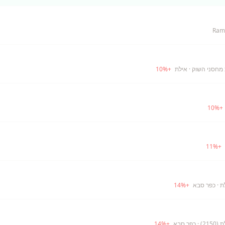
Rami
· אילת
+
%
10
10
%
+
11
%
+
ת
· כפר סבא
+
%
14
21)
· כפר סבא
+
%
14