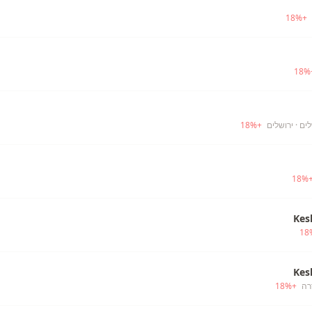
18
%
+
18
%
לים
· ירושלים
+
%
18
18
%
Kes
18
Kes
רה
+
%
18