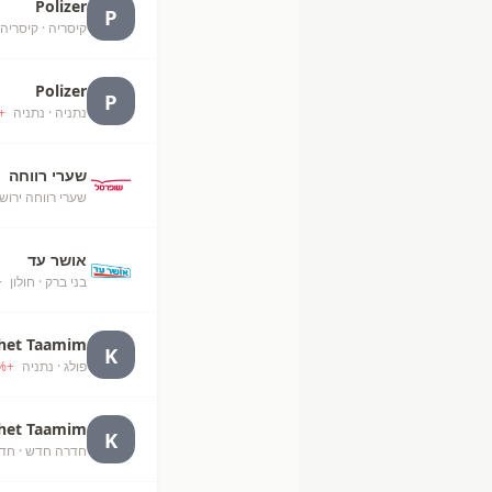
Polizer
P
קיסריה
· קיסריה
Polizer
P
נתניה
· נתניה
+
שערי רווחה
שערי רווחה ירוש
אושר עד
בני ברק
· חולון
+
het Taamim
K
פולג
· נתניה
+
%
het Taamim
K
חדרה חדש
· חד