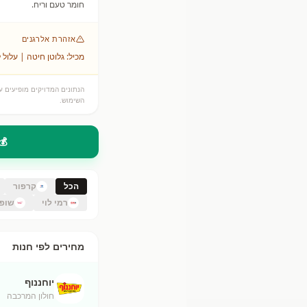
חומר טעם וריח.
אזהרת אלרגנים
מכיל: גלוטן חיטה | עלול ל
הנתונים המדויקים מופיעים על
השימוש.
💰
הכל
קרפור
רמי לוי
שופ
מחירים לפי חנות
יוחננוף
חולון המרכבה