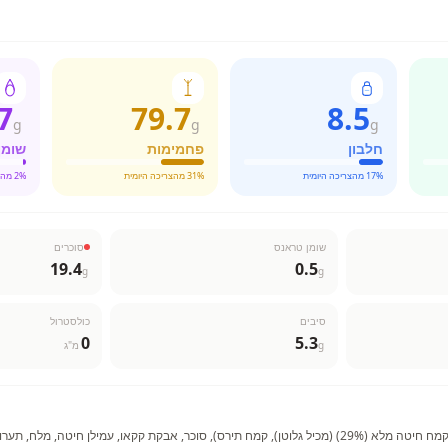
7
79.7
8.5
g
g
g
חלבון
פחמימות
שומן
% מהצריכה היומית
17
% מהצריכה היומית
31
% מהצריכה היומית
2
שומן טראנס
סוכרים
19.4
0.5
g
g
סיבים
כולסטרול
0
5.3
g
מ"ג
דגנים (78%) (קמח אורז, קמח חיטה מלא (29%) (מכיל גלוטן), קמח תירס), סוכר, אבקת קקאו, עמילן חיטה, 