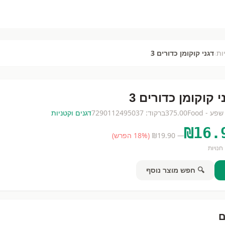
›
ות
דגני קוקומן כדורים 3
י קוקומן כדורים 3
ע - Food
375.00
ברקוד:
7290112495037
דגנים וקטניות
₪
16.
— ₪
19.90
(
% הפרש)
18
חנויות
🔍 חפש מוצר נוסף
ם