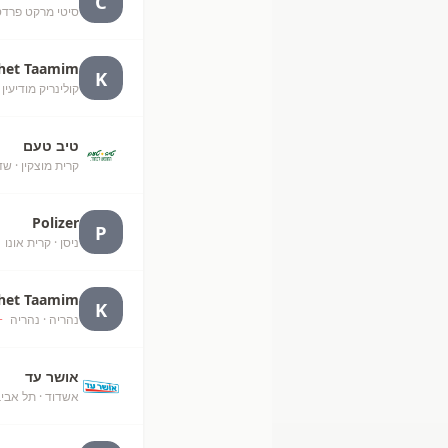
C
סיטי מרקט פרדס חנה 
het Taamim
K
קולינריק מודיעין
·
טיב טעם
קרית מוצקין
· שד
Polizer
P
ניסן
· קרית אונו
+
het Taamim
K
נהריה
· נהריה
+
אושר עד
אשדוד
· תל אבי