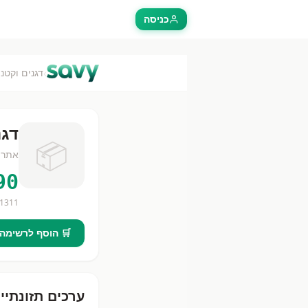
כניסה
›
דגנים וקטני
דגנ
📦
אתר שפ
90
1311
🛒 הוסף לרשימה
ערכים תזונתיי