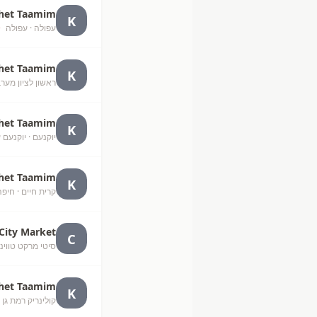
het Taamim
K
עפולה
· עפולה
+
het Taamim
K
ראשון לציון מער
het Taamim
K
יוקנעם
· יוקנעם 
het Taamim
K
קרית חיים
· חיפה
City Market
C
סיטי מרקט טווינס לח"
het Taamim
K
קולינריק רמת גן
·