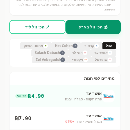
הנתונים המדויקים מופיעים על גבי המוצר. אין להסתמך על הפירוט המופיע באתר
— יתכנו טעויות או אי התאמות. יש לקרוא את המופיע על גבי אריזת המוצר לפני
השימוש.
💰 הכי זול בארץ
📍 הכי זול ליד
הכל
קרפור
Het Cohen
מחסני השוק
H
אושר עד
רמי לוי
Salach Dabach
S
שופרסל
ויקטורי
Zol Vebegadol
Z
מחירים לפי חנות
אושר עד
₪
4.90
הכי זול
פתח תקווה - סגולה
· יבנה
אושר עד
₪
7.90
מגדל העמק
· ערד
+
%
61