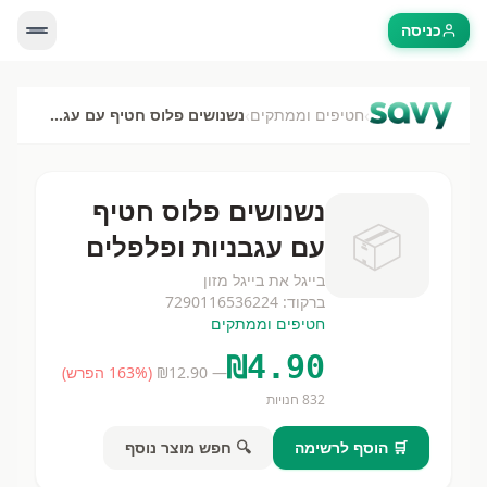
כניסה
›
›
חטיפים וממתקים
נשנושים פלוס חטיף עם עגבניות ופלפלים
נשנושים פלוס חטיף
📦
עם עגבניות ופלפלים
בייגל את בייגל מזון
ברקוד:
7290116536224
חטיפים וממתקים
₪
4.90
— ₪
12.90
(
% הפרש)
163
832
חנויות
🛒 הוסף לרשימה
🔍 חפש מוצר נוסף