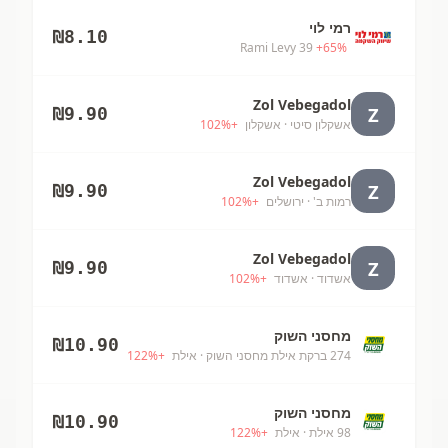
רמי לוי
₪
8.10
Rami Levy 39
+
65
%
Zol Vebegadol
Z
₪
9.90
אשקלון סיטי
· אשקלון
+
%
102
Zol Vebegadol
Z
₪
9.90
רמות ב'
· ירושלים
+
%
102
Zol Vebegadol
Z
₪
9.90
אשדוד
· אשדוד
+
%
102
מחסני השוק
₪
10.90
274 ברקת אילת מחסני השוק
· אילת
+
%
122
מחסני השוק
₪
10.90
98 אילת
· אילת
+
%
122