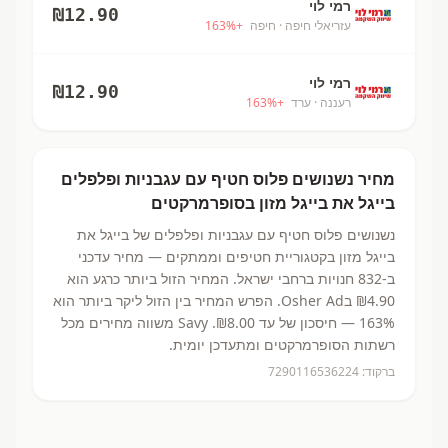
רמי לוי
₪
12.90
עזריאלי חיפה
· חיפה
+
%
163
רמי לוי
₪
12.90
רעננה
· ערד
+
%
163
מחיר
נשנושים פלוס חטיף עם עגבניות ופלפלים
בייגל את בייגל מזון
בסופרמרקטים
נשנושים פלוס חטיף עם עגבניות ופלפלים
של בייגל את
בייגל מזון
בקטגוריית חטיפים וממתקים
— מחיר עדכני
ב-
832
חנויות ברחבי ישראל.
המחיר הזול ביותר כרגע הוא
₪4.90
בOsher Ad.
הפרש המחיר בין הזול ליקר ביותר הוא
163% — חיסכון של עד ₪8.00.
Savy משווה מחירים מכל
רשתות הסופרמרקטים ומתעדכן יומית.
ברקוד:
7290116536224