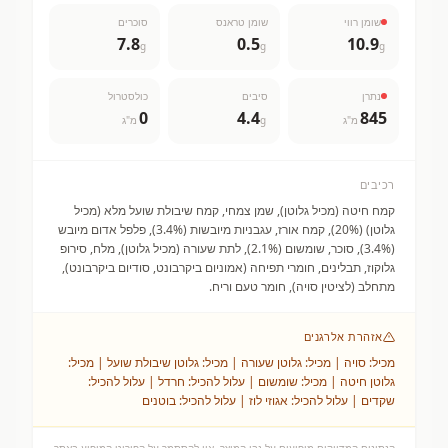
שומן רווי
שומן טראנס
סוכרים
7.8
0.5
10.9
g
g
g
נתרן
סיבים
כולסטרול
0
4.4
845
מ"ג
g
מ"ג
רכיבים
קמח חיטה (מכיל גלוטן), שמן צמחי, קמח שיבולת שועל מלא (מכיל
גלוטן) (20%), קמח אורז, עגבניות מיובשות (3.4%), פלפל אדום מיובש
(3.4%), סוכר, שומשום (2.1%), לתת שעורה (מכיל גלוטן), מלח, סירופ
גלוקוז, תבלינים, חומרי תפיחה (אמוניום ביקרבונט, סודיום ביקרבונט),
מתחלב (לציטין סויה), חומר טעם וריח.
אזהרת אלרגנים
מכיל: סויה | מכיל: גלוטן שעורה | מכיל: גלוטן שיבולת שועל | מכיל:
גלוטן חיטה | מכיל: שומשום | עלול להכיל: חרדל | עלול להכיל:
שקדים | עלול להכיל: אגוזי לוז | עלול להכיל: בוטנים