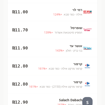
רמי לוי
₪
11.00
אילת
· כפר סבא
+
%
124
שופרסל
₪
11.70
המפיץ סיטונאות אשדוד
+
%
139
אושר עד
₪
11.90
בני ברק
· חולון
+
%
143
קרפור
₪
12.80
קרפור מרקט אילת
· כפר סבא
+
%
161
קרפור
₪
12.80
קרפור מרקט אילת (2150)
· כפר סבא
+
%
161
Salach Dabach
S
₪
12.90
נצרת
· נצרת
+
%
163