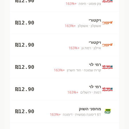
₪
12.90
צק פוסט
· חיפה
+
%
163
ויקטורי
₪
12.90
אשקלון
· אשקלון
+
%
163
ויקטורי
₪
12.90
איילון
· רמת גן
+
%
163
רמי לוי
₪
12.90
קרית שמונה
· הוד השרון
+
%
163
רמי לוי
₪
12.90
רמות
· ירושלים
+
%
163
מחסני השוק
₪
12.90
61 דימונה ממשית
· דימונה
+
%
163