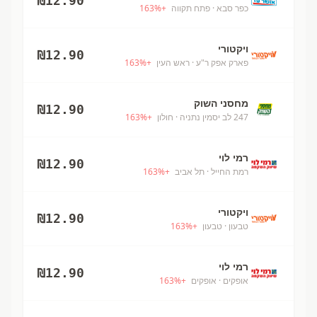
₪
12.90
כפר סבא
· פתח תקווה
+
%
163
ויקטורי
₪
12.90
פארק אפק ר"ע
· ראש העין
+
%
163
מחסני השוק
₪
12.90
247 לב יסמין נתניה
· חולון
+
%
163
רמי לוי
₪
12.90
רמת החייל
· תל אביב
+
%
163
ויקטורי
₪
12.90
טבעון
· טבעון
+
%
163
רמי לוי
₪
12.90
אופקים
· אופקים
+
%
163