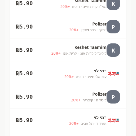
Keshet Taamim
K
₪
5.90
ממ"ר קרית חיים
· חיפה
+
%
20
Polizer
P
₪
5.90
ויתקין
· כפר ויתקין
+
%
20
Keshet Taamim
K
₪
5.90
קולינריק קרית אונו
· קרית אונו
+
%
20
רמי לוי
₪
5.90
עזריאלי חיפה
· חיפה
+
%
20
Polizer
P
₪
5.90
קיסריה
· קיסריה
+
%
20
רמי לוי
₪
5.90
אשדוד
· תל אביב
+
%
20