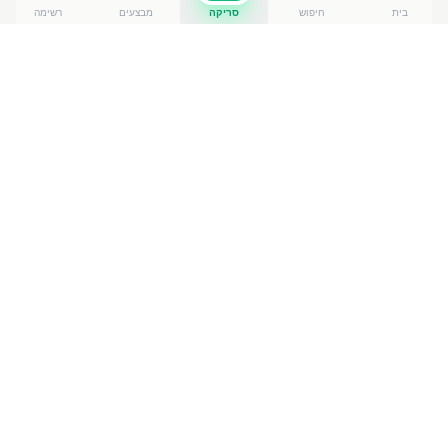
בית
חיפוש
סריקה
מבצעים
רשימה
כמה עולה
מלח מועשר יוד 250 גר
?
מלח מועשר יוד 250 גר
עולה בין ₪
4.90
ל-₪
5.90
ברשתות
הסופרמרקט בישראל. המחיר הזול ביותר — ₪
4.90
ב55 יד
בנימין
— מתוך השוואה של
50
חנויות. הנתונים מבוססים על
מאגר שקיפות המחירים הממשלתי, נכון ל-
9 באוגוסט 2026
.
מוצרים דומים
בשימורים ובישול