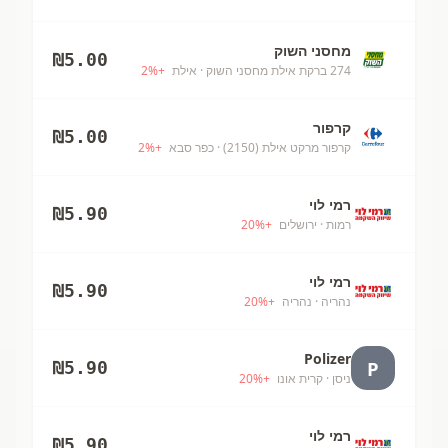
מחסני השוק
₪
5.00
274 ברקת אילת מחסני השוק
· אילת
+
%
2
קרפור
₪
5.00
קרפור מרקט אילת (2150)
· כפר סבא
+
%
2
רמי לוי
₪
5.90
רמות
· ירושלים
+
%
20
רמי לוי
₪
5.90
נהריה
· נהריה
+
%
20
Polizer
P
₪
5.90
ניסן
· קרית אונו
+
%
20
רמי לוי
₪
5.90