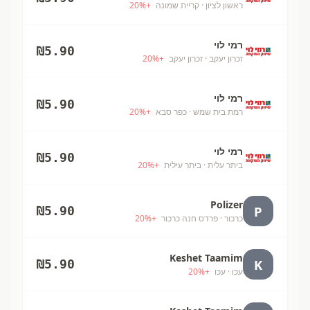
ראשון לציון
· קריית שמונה
+
%
20
רמי לוי
₪
5.90
זכרון יעקב
· זכרון יעקב
+
%
20
רמי לוי
₪
5.90
רמת בית שמש
· כפר סבא
+
%
20
רמי לוי
₪
5.90
ביתר עלית
· ביתר עילית
+
%
20
Polizer
P
₪
5.90
כרכור
· פרדס חנה כרכור
+
%
20
Keshet Taamim
K
₪
5.90
עכו
· עכו
+
%
20