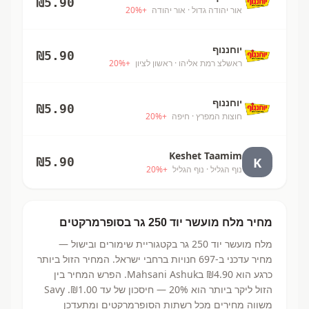
₪
5.90
אור יהודה גדול
· אור יהודה
+
%
20
יוחננוף
₪
5.90
ראשלצ רמת אליהו
· ראשון לציון
+
%
20
יוחננוף
₪
5.90
חוצות המפרץ
· חיפה
+
%
20
Keshet Taamim
K
₪
5.90
נוף הגליל
· נוף הגליל
+
%
20
מחיר
מלח מועשר יוד 250 גר
בסופרמרקטים
מלח מועשר יוד 250 גר
בקטגוריית שימורים ובישול
—
מחיר עדכני ב-
697
חנויות ברחבי ישראל.
המחיר הזול ביותר
כרגע הוא ₪4.90
בMahsani Ashuk.
הפרש המחיר בין
הזול ליקר ביותר הוא 20% — חיסכון של עד ₪1.00.
Savy
משווה מחירים מכל רשתות הסופרמרקטים ומתעדכן