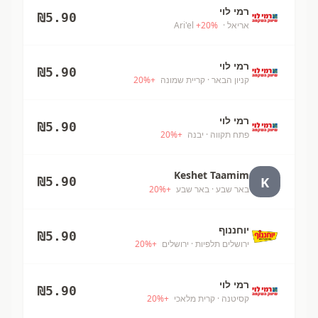
רמי לוי
₪
5.90
אריאל
· Ari'el
%
20
+
רמי לוי
₪
5.90
קניון הבאר
· קריית שמונה
+
%
20
רמי לוי
₪
5.90
פתח תקווה
· יבנה
+
%
20
Keshet Taamim
K
₪
5.90
באר שבע
· באר שבע
+
%
20
יוחננוף
₪
5.90
ירושלים תלפיות
· ירושלים
+
%
20
רמי לוי
₪
5.90
קסיטנה
· קרית מלאכי
+
%
20