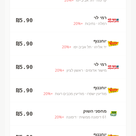
קדימה
· תל אביב-יפו
+
%
20
רמי לוי
₪
5.90
רמלה
· נתיבות
+
%
20
יוחננוף
₪
5.90
יד אליהו
· תל אביב-יפו
+
%
20
רמי לוי
₪
5.90
מישור אדומים
· ראשון לציון
+
%
20
יוחננוף
₪
5.90
מודיעין ישפרו
· מודיעין מכבים רעות
+
%
20
מחסני השוק
₪
5.90
61 דימונה ממשית
· דימונה
+
%
20
יוחננוף