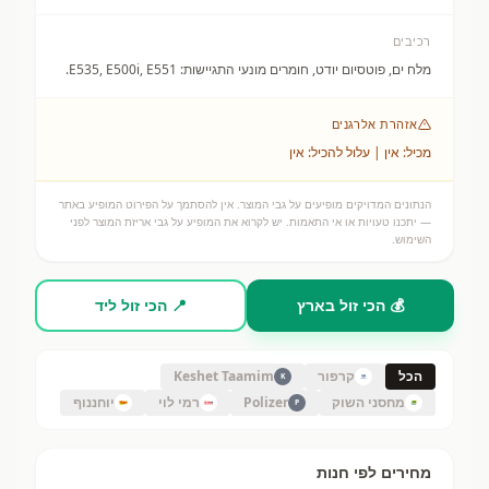
רכיבים
מלח ים, פוטסיום יודט, חומרים מונעי התגיישות: E535, E500i, E551.
אזהרת אלרגנים
מכיל: אין | עלול להכיל: אין
הנתונים המדויקים מופיעים על גבי המוצר. אין להסתמך על הפירוט המופיע באתר
— יתכנו טעויות או אי התאמות. יש לקרוא את המופיע על גבי אריזת המוצר לפני
השימוש.
💰 הכי זול בארץ
📍 הכי זול ליד
הכל
קרפור
Keshet Taamim
K
מחסני השוק
Polizer
רמי לוי
יוחננוף
P
מחירים לפי חנות