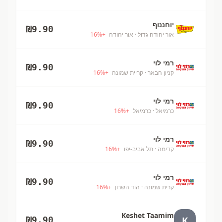
יוחננוף
₪
9.90
אור יהודה גדול
· אור יהודה
+
%
16
רמי לוי
₪
9.90
קניון הבאר
· קריית שמונה
+
%
16
רמי לוי
₪
9.90
כרמיאל
· כרמיאל
+
%
16
רמי לוי
₪
9.90
קדימה
· תל אביב-יפו
+
%
16
רמי לוי
₪
9.90
קרית שמונה
· הוד השרון
+
%
16
Keshet Taamim
K
₪
9.90