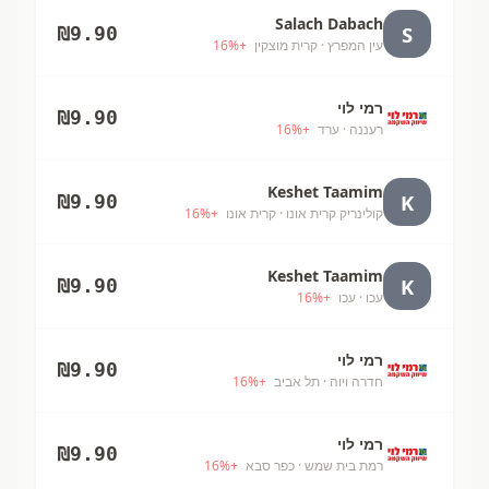
Salach Dabach
S
₪
9.90
עין המפרץ
· קרית מוצקין
+
%
16
רמי לוי
₪
9.90
רעננה
· ערד
+
%
16
Keshet Taamim
K
₪
9.90
קולינריק קרית אונו
· קרית אונו
+
%
16
Keshet Taamim
K
₪
9.90
עכו
· עכו
+
%
16
רמי לוי
₪
9.90
חדרה ויוה
· תל אביב
+
%
16
רמי לוי
₪
9.90
רמת בית שמש
· כפר סבא
+
%
16