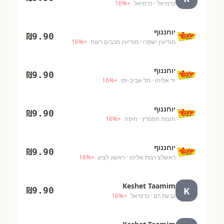
כרמיאל
· כרמיאל
+
%
16
יוחננוף
₪
9.90
מודיעין ישפרו
· מודיעין מכבים רעות
+
%
16
יוחננוף
₪
9.90
יד אליהו
· תל אביב-יפו
+
%
16
יוחננוף
₪
9.90
חוצות המפרץ
· חיפה
+
%
16
יוחננוף
₪
9.90
ראשלצ רמת אליהו
· ראשון לציון
+
%
16
Keshet Taamim
K
₪
9.90
גבעת רם
· כרמיאל
+
%
16