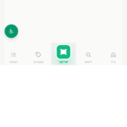
♿
בית
חיפוש
סריקה
מבצעים
רשימה
כמה עולה
מלח דק הימלאייה 250
?
מלח דק הימלאייה 250
של מלח הארץ אילת
עולה בין ₪
8.50
ל-₪
9.90
ברשתות הסופרמרקט בישראל. המחיר הזול ביותר
— ₪
8.50
בקרפור מרקט אילת
— מתוך השוואה של
50
חנויות. הנתונים מבוססים על מאגר שקיפות המחירים