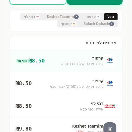
הכל
קרפור
Keshet Taamim
רמי לוי
K
Salach Dabach
יוחננוף
S
מחירים לפי חנות
קרפור
₪
8.50
הכי זול
קרפור מרקט אילת
· כפר סבא
קרפור
₪
8.50
קרפור מרקט אילת (2150)
· כפר סבא
רמי לוי
₪
8.50
אילת
· כפר סבא
Keshet Taamim
K
₪
9.80
הדר
· חיפה
+
%
15