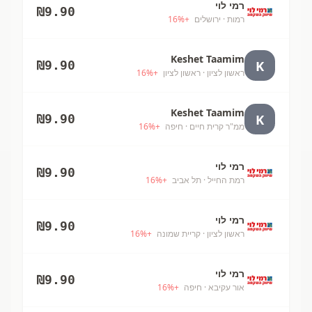
רמי לוי
₪
9.90
רמות
· ירושלים
+
%
16
Keshet Taamim
K
₪
9.90
ראשון לציון
· ראשון לציון
+
%
16
Keshet Taamim
K
₪
9.90
ממ"ר קרית חיים
· חיפה
+
%
16
רמי לוי
₪
9.90
רמת החייל
· תל אביב
+
%
16
רמי לוי
₪
9.90
ראשון לציון
· קריית שמונה
+
%
16
רמי לוי
₪
9.90
אור עקיבא
· חיפה
+
%
16