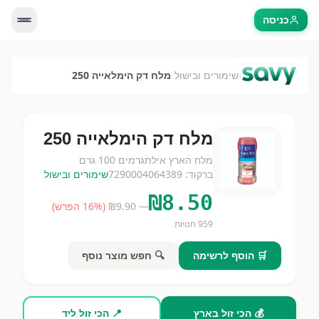
כניסה
›
›
שימורים ובישול
מלח דק הימלאייה 250
מלח דק הימלאייה 250
מלח הארץ אילת
גרמים
100 גרם
ברקוד:
7290004064389
שימורים ובישול
₪
8.50
— ₪
9.90
(
% הפרש)
16
959
חנויות
🛒 הוסף לרשימה
🔍 חפש מוצר נוסף
💰 הכי זול בארץ
📍 הכי זול ליד