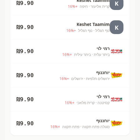
Keshet Taamim
K
₪
9.90
קרית אליעזר
· חיפה
+
%
16
Keshet Taamim
K
₪
9.90
נוף הגליל
· נוף הגליל
+
%
16
רמי לוי
₪
9.90
ביתר עלית
· ביתר עילית
+
%
16
יוחננוף
₪
9.90
ירושלים תלפיות
· ירושלים
+
%
16
רמי לוי
₪
9.90
קסיטנה
· קרית מלאכי
+
%
16
יוחננוף
₪
9.90
סגולה פתח תקווה
· פתח תקווה
+
%
16