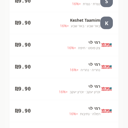
S
₪
9.90
נצרת
· נצרת
+
%
16
Keshet Taamim
K
₪
9.90
באר שבע
· באר שבע
+
%
16
רמי לוי
₪
9.90
צק פוסט
· חיפה
+
%
16
רמי לוי
₪
9.90
נהריה
· נהריה
+
%
16
רמי לוי
₪
9.90
זכרון יעקב
· זכרון יעקב
+
%
16
רמי לוי
₪
9.90
רמלה
· נתיבות
+
%
16