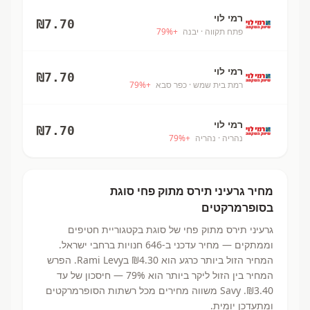
רמי לוי
₪
7.70
פתח תקווה
· יבנה
+
%
79
רמי לוי
₪
7.70
רמת בית שמש
· כפר סבא
+
%
79
רמי לוי
₪
7.70
נהריה
· נהריה
+
%
79
מחיר
גרעיני תירס מתוק פחי
סוגת
בסופרמרקטים
גרעיני תירס מתוק פחי
של סוגת
בקטגוריית חטיפים
וממתקים
— מחיר עדכני ב-
646
חנויות ברחבי ישראל.
המחיר הזול ביותר כרגע הוא ₪4.30
בRami Levy.
הפרש
המחיר בין הזול ליקר ביותר הוא 79% — חיסכון של עד
₪3.40.
Savy משווה מחירים מכל רשתות הסופרמרקטים
ומתעדכן יומית.