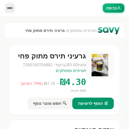
כניסה
›
›
חטיפים וממתקים
גרעיני תירס מתוק פחי
גרעיני תירס מתוק פחי
סוגת
285.00
ברקוד:
7290100704882
חטיפים וממתקים
₪
4.30
— ₪
7.70
(
% הפרש)
79
646
חנויות
🛒 הוסף לרשימה
🔍 חפש מוצר נוסף