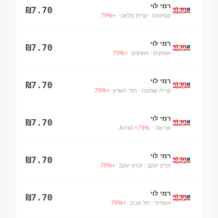
רמי לוי
₪
7.70
קסיטנה
· קרית מלאכי
+
%
79
רמי לוי
₪
7.70
אופקים
· אופקים
+
%
79
רמי לוי
₪
7.70
קרית שמונה
· הוד השרון
+
%
79
רמי לוי
₪
7.70
אריאל
· Ari'el
%
79
+
רמי לוי
₪
7.70
זכרון יעקב
· זכרון יעקב
+
%
79
רמי לוי
₪
7.70
אשדוד
· תל אביב
+
%
79