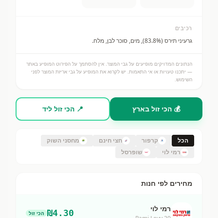
רכיבים
גרעיני תירס (83.8%), מים, סוכר לבן, מלח.
הנתונים המדויקים מופיעים על גבי המוצר. אין להסתמך על הפירוט המופיע באתר
— יתכנו טעויות או אי התאמות. יש לקרוא את המופיע על גבי אריזת המוצר לפני
השימוש.
💰 הכי זול בארץ
📍 הכי זול ליד
הכל
קרפור
חצי חינם
מחסני השוק
רמי לוי
שופרסל
מחירים לפי חנות
רמי לוי
₪
4.30
הכי זול