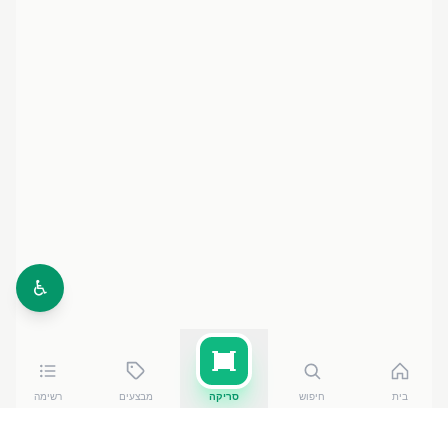
♿
בית
חיפוש
סריקה
מבצעים
רשימה