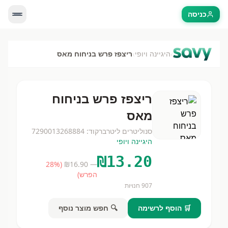
כניסה
›
›
היגיינה ויופי
ריצפז פרש בניחוח מאס
ריצפז פרש בניחוח
מאס
סנו
ליטרים
ליטר
ברקוד:
7290013268884
היגיינה ויופי
₪
13.20
28
%
(
16.90
— ₪
הפרש)
907
חנויות
🛒 הוסף לרשימה
🔍 חפש מוצר נוסף