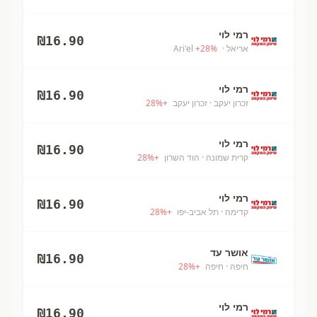
רמי לוי
₪
16.90
אריאל
· Ari'el
%
28
+
רמי לוי
₪
16.90
זכרון יעקב
· זכרון יעקב
+
%
28
רמי לוי
₪
16.90
קרית שמונה
· הוד השרון
+
%
28
רמי לוי
₪
16.90
קדימה
· תל אביב-יפו
+
%
28
אושר עד
₪
16.90
חיפה
· חיפה
+
%
28
רמי לוי
₪
16.90