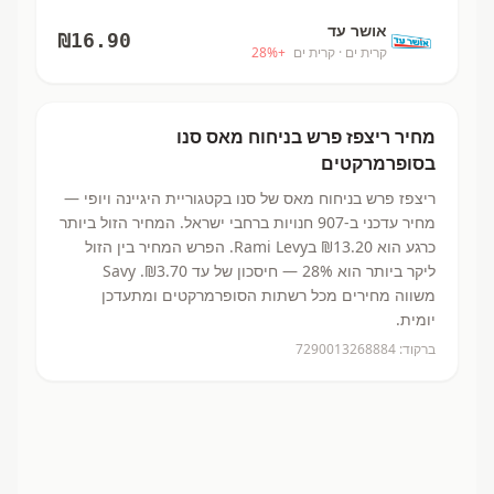
אושר עד
₪
16.90
קרית ים
· קרית ים
+
%
28
מחיר
ריצפז פרש בניחוח מאס
סנו
בסופרמרקטים
ריצפז פרש בניחוח מאס
של סנו
בקטגוריית היגיינה ויופי
—
מחיר עדכני ב-
907
חנויות ברחבי ישראל.
המחיר הזול ביותר
כרגע הוא ₪13.20
בRami Levy.
הפרש המחיר בין הזול
ליקר ביותר הוא 28% — חיסכון של עד ₪3.70.
Savy
משווה מחירים מכל רשתות הסופרמרקטים ומתעדכן
יומית.
ברקוד:
7290013268884