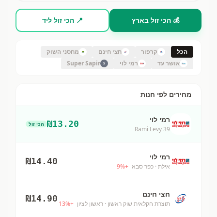
💰 הכי זול בארץ
📍 הכי זול ליד
הכל
קרפור
חצי חינם
מחסני השוק
אושר עד
רמי לוי
Super Sapir
S
מחירים לפי חנות
רמי לוי
₪
13.20
הכי זול
Rami Levy 39
רמי לוי
₪
14.40
אילת
· כפר סבא
+
%
9
חצי חינם
₪
14.90
תוצרת חקלאית שוק ראשון
· ראשון לציון
+
%
13