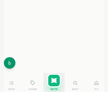
♿
בית
חיפוש
סריקה
מבצעים
רשימה