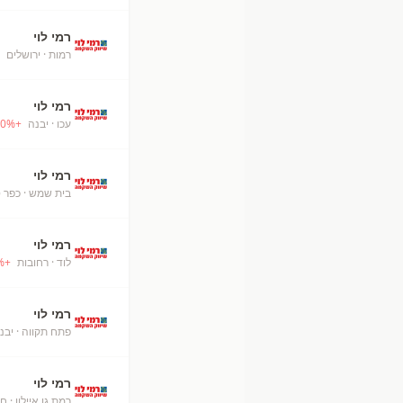
רמי לוי
רמות
· ירושלים
+
רמי לוי
עכו
· יבנה
+
%
0
רמי לוי
בית שמש
· כפר 
רמי לוי
לוד
· רחובות
+
%
רמי לוי
פתח תקווה
· יבנ
רמי לוי
רמת גן איילון
· חו