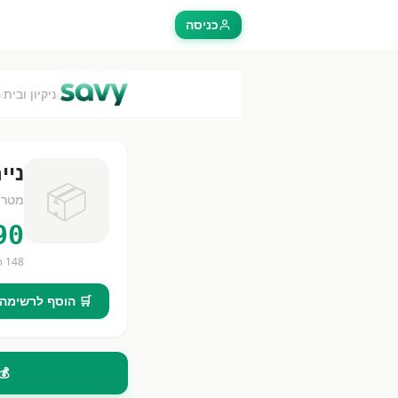
כניסה
›
›
ניקיון ובית
נייר טו
📦
מטרי
90
148
חנ
🛒 הוסף לרשימה
💰