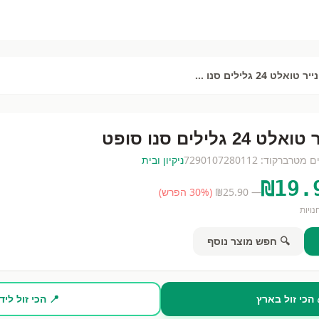
נייר טואלט 24 גלילים סנו סופט
אלט 24 גלילים סנו סופט
ם
מטר
ברקוד:
7290107280112
ניקיון ובית
₪
19.
— ₪
25.90
(
% הפרש)
30
ויות
🔍 חפש מוצר נוסף
 הכי זול בארץ
📍 הכי זול ליד