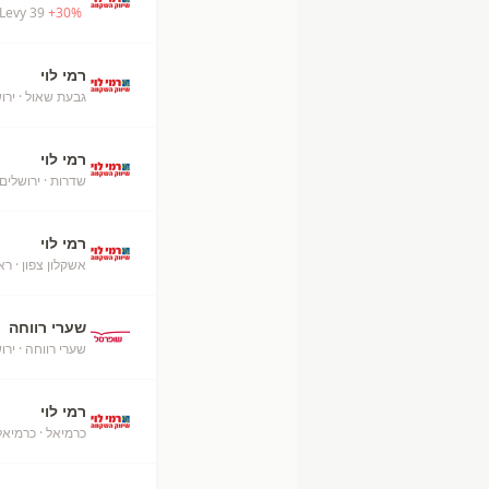
Levy 39
+
30
%
רמי לוי
גבעת שאול
· ירו
רמי לוי
שדרות
· ירושלים
רמי לוי
אשקלון צפון
· ראש
שערי רווחה
שערי רווחה
· ירו
רמי לוי
כרמיאל
· כרמיאל