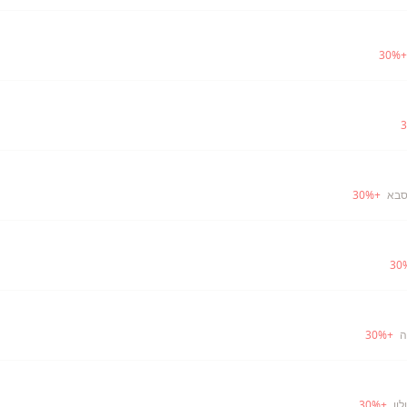
30
%
3
סבא
+
%
30
30
ה
+
%
30
לון
+
%
30