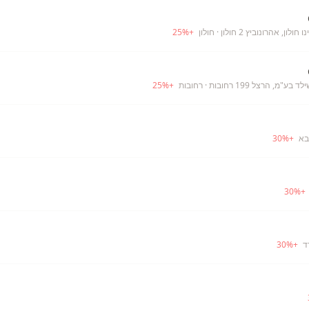
לון, אהרונוביץ 2 חולון
· חולון
+
%
25
ע"מ, הרצל 199 רחובות
· רחובות
+
%
25
בא
+
%
30
30
%
+
ד
+
%
30