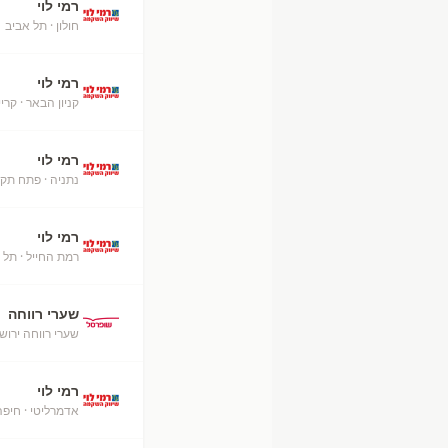
רמי לוי
חולון
· תל אביב
+
רמי לוי
קניון הבאר
· קרי
רמי לוי
נתניה
· פתח תקו
רמי לוי
רמת החייל
· תל 
שערי רווחה
שערי רווחה ירוש
רמי לוי
אדמרליטי
· חיפה