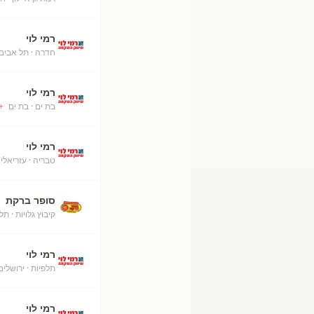
רמי לוי
חדרה
· תל אביב
רמי לוי
בת ים
· בת ים
+
רמי לוי
טבריה
· עזריאלי
סופר ברקת
קיבוץ גלויות
· תל 
רמי לוי
תלפיות
· ירושלים
רמי לוי