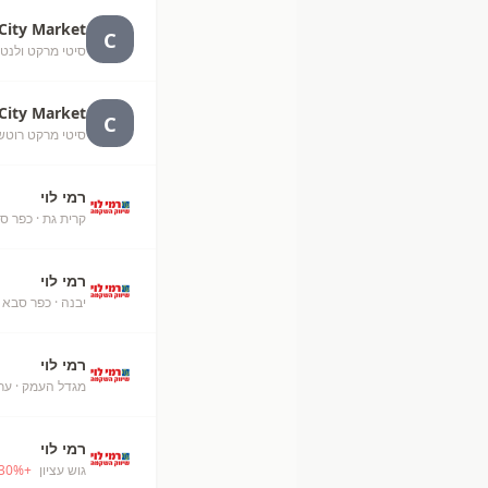
City Market
C
סיטי מרקט ולנטינו חו
City Market
C
סיטי מרקט רוטשילד ב
רמי לוי
קרית גת
· כפר ס
רמי לוי
יבנה
· כפר סבא
רמי לוי
מגדל העמק
· ער
רמי לוי
גוש עציון
+
%
30