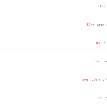
30
%
ית שמונה
+
%
30
וה
+
%
30
אביב
+
%
30
לים
· ירושלים
+
%
30
30
%
+