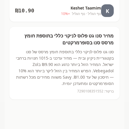
Keshet Taamim
K
₪
10.90
נוף הגליל
· נוף הגליל
+
%
10
מחיר
סנו גט פלוס לניקוי כללי בתוספת חומץ
מרסס
סנו
בסופרמרקטים
סנו גט פלוס לניקוי כללי בתוספת חומץ מרסס
של סנו
בקטגוריית ניקיון ובית
— מחיר עדכני ב-
1015
חנויות ברחבי
ישראל.
המחיר הזול ביותר כרגע הוא ₪9.90
בZol
Vebegadol.
הפרש המחיר בין הזול ליקר ביותר הוא 10%
— חיסכון של עד ₪1.00.
Savy משווה מחירים מכל רשתות
הסופרמרקטים ומתעדכן יומית.
ברקוד:
7290108351552