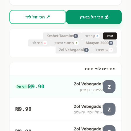
💰 הכי זול בארץ
📍 הכי זול ליד
הכל
קרפור
Keshet Taamim
K
Maayan 2000
מחסני השוק
רמי לוי
M
שופרסל
Zol Vebegadol
Z
מחירים לפי חנות
Zol Vebegadol
Z
₪
9.90
הכי זול
קליינמן
· בן שמן
Zol Vebegadol
Z
₪
9.90
אוהלי יוסף
· ירושלים
Zol Vebegadol