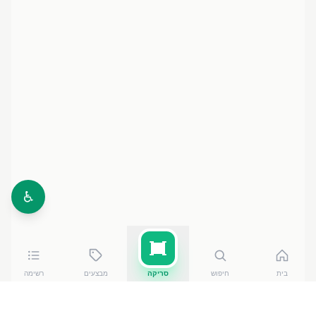
♿
בית
חיפוש
סריקה
מבצעים
רשימה