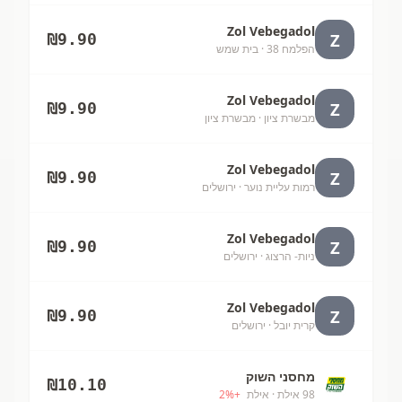
Zol Vebegadol
Z
₪
9.90
הפלמח 38
· בית שמש
Zol Vebegadol
Z
₪
9.90
מבשרת ציון
· מבשרת ציון
Zol Vebegadol
Z
₪
9.90
רמות עליית נוער
· ירושלים
Zol Vebegadol
Z
₪
9.90
ניות- הרצוג
· ירושלים
Zol Vebegadol
Z
₪
9.90
קרית יובל
· ירושלים
מחסני השוק
₪
10.10
98 אילת
· אילת
+
%
2