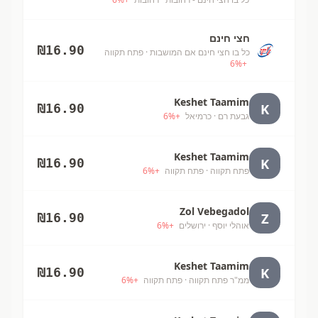
חצי חינם
₪
16.90
כל בו חצי חינם אם המושבות
· פתח תקווה
6
%
+
Keshet Taamim
K
₪
16.90
גבעת רם
· כרמיאל
+
%
6
Keshet Taamim
K
₪
16.90
פתח תקווה
· פתח תקווה
+
%
6
Zol Vebegadol
Z
₪
16.90
אוהלי יוסף
· ירושלים
+
%
6
Keshet Taamim
K
₪
16.90
ממ"ר פתח תקווה
· פתח תקווה
+
%
6