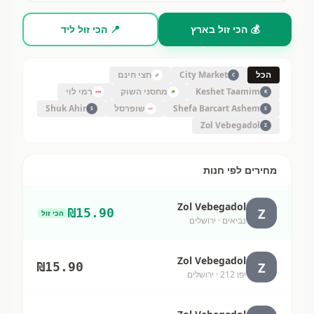
💰 הכי זול בארץ
📍 הכי זול ליד
הכל
City Market
חצי חינם
C
Keshet Taamim
מחסני השוק
רמי לוי
K
Shefa Barcart Ashem
שופרסל
Shuk Ahir
S
S
Zol Vebegadol
Z
מחירים לפי חנות
Zol Vebegadol
Z
₪
15.90
הכי זול
נביאים
· ירושלים
Zol Vebegadol
Z
₪
15.90
יפו 212
· ירושלים