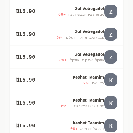
Zol Vebegadol
Z
₪
16.90
מבשרת ציון
· מבשרת ציון
+
%
6
Zol Vebegadol
Z
₪
16.90
פסגת זאב הגדול
· ירושלים
+
%
6
Zol Vebegadol
Z
₪
16.90
אשקלון עתיקות
· אשקלון
+
%
6
Keshet Taamim
K
₪
16.90
עכו
· עכו
+
%
6
Keshet Taamim
K
₪
16.90
ממ"ר קרית חיים
· חיפה
+
%
6
Keshet Taamim
K
₪
16.90
כרמיאל
· כרמיאל
+
%
6