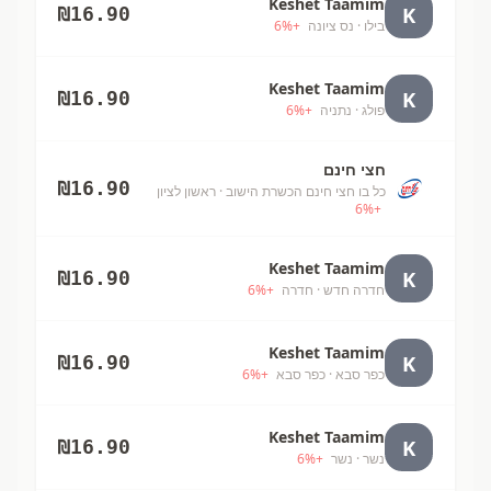
Keshet Taamim
K
₪
16.90
בילו
· נס ציונה
+
%
6
Keshet Taamim
K
₪
16.90
פולג
· נתניה
+
%
6
חצי חינם
₪
16.90
כל בו חצי חינם הכשרת הישוב
· ראשון לציון
6
%
+
Keshet Taamim
K
₪
16.90
חדרה חדש
· חדרה
+
%
6
Keshet Taamim
K
₪
16.90
כפר סבא
· כפר סבא
+
%
6
Keshet Taamim
K
₪
16.90
נשר
· נשר
+
%
6