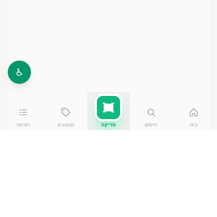
♿
בית
חיפוש
סריקה
מבצעים
רשימה
כמה עולה
סנו סופר מרוכז1 ליטר פרחוני מקסימה
?
סנו סופר מרוכז1 ליטר פרחוני מקסימה
עולה בין ₪
15.90
ל-₪
17.90
ברשתות הסופרמרקט בישראל. המחיר הזול ביותר