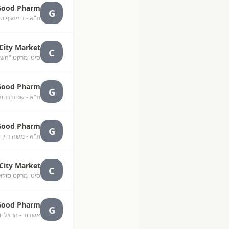
Good Pharm
G
ת"א - דיזינגוף ס
City Market
C
סיטי מרקט "השדר
Good Pharm
G
ת"א - שכונת הת
Good Pharm
G
ת"א - משה דיין
·
City Market
C
סיטי מרקט סוקולוב חו
Good Pharm
G
אשדוד - הרצל יונ