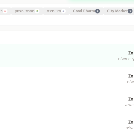
City Market
Good Pharm
חצי חינם
מחסני השוק
רמ
G
C
Zo
י
· ירושלים
Zo
שלים
Zo
 שמש
Zo
ושלים