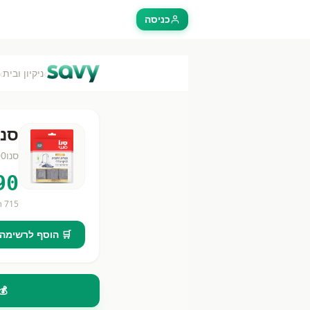
כניסה
›
›
ניקיון ובית
סנו
סנו
00
90
715
חנ
🛒 הוסף לרשימה
💰