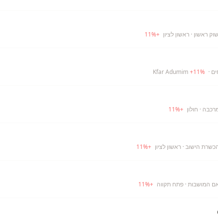
וק ראשון
· ראשון לציון
+
%
11
ים
· Kfar Adumim
%
11
+
מרכבה
· חולון
+
%
11
הכשרת הישוב
· ראשון לציון
+
%
11
אם המושבות
· פתח תקווה
+
%
11