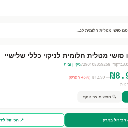
סנו סושי מטלית חלומית לניקוי כללי שלישיי
 סושי מטלית חלומית לניקוי כללי שלישיי
3.
ברקוד:
7290108359268
ניקיון ובית
₪
8.
— ₪
12.90
(
% הפרש)
45
ויות
🔍 חפש מוצר נוסף
 הכי זול בארץ
📍 הכי זול ליד