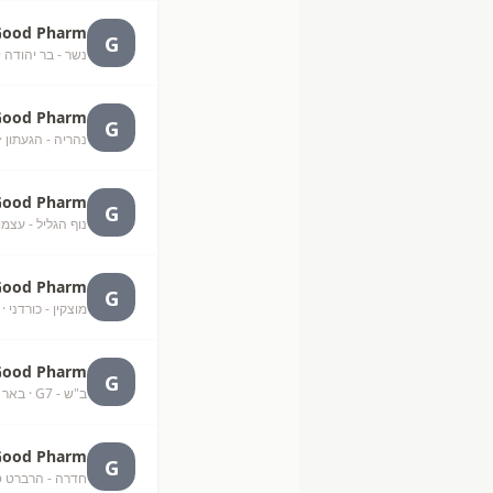
Good Pharm
G
נשר - בר יהודה
·
Good Pharm
G
נהריה - הגעתון
·
Good Pharm
G
נוף הגליל - עצמו
Good Pharm
G
מוצקין - כורדני
· 
Good Pharm
G
ב"ש - G7
· באר 
Good Pharm
G
חדרה - הרברט 