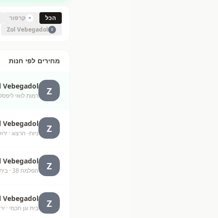
הכל
קרפור
Zol Vebegadol
Z
מחירים לפי חנות
l Vebegadol
Z
רמות לואי ליפסק
l Vebegadol
Z
ניות- הרצוג
· ירו
l Vebegadol
Z
הפלמח 38
· בית
l Vebegadol
Z
בית וגן חכמי
· יר