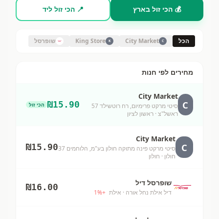
💰 הכי זול בארץ
📍 הכי זול ליד
הכל
City Market
King Store
שופרסל
K
C
מחירים לפי חנות
City Market
C
₪
15.90
הכי זול
סיטי מרקט פרימיום, רח רוטשילד 57
ראשל"צ
· ראשון לציון
City Market
C
₪
15.90
סיטי מרקט פינה מתוקה חולון בע"מ, הלוחמים 37
חולון
· חולון
שופרסל דיל
₪
16.00
דיל אילת נחל אורה
· אילת
+
%
1