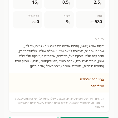
16
0.5
2.5
g
g
g
נתרן
סיבים
כולסטרול
0
9
580
מ"ג
g
מ"ג
רכיבים
ירקות שורש (64%) (תפוח אדמה מתוק (בטטה), טארו, גזר לבן),
שמנים צמחיים, תערובת לטעם (5.2%) (מלח שולחן, מלטודקסטרין,
סוכר קנה גולמי, אבקת בצל, תבלינים, אבקת שום, אבקת חלב דלת
שומן, חומרי טעם וריח, אבקת חומץ (מלטודקסטרין, חומץ), מחזק טעם
(חומצה סיטרית), תמצית שמרים), צבע מאכל (אדום סלק).
אזהרת אלרגנים
מכיל: חלב
הנתונים המדויקים מופיעים על גבי המוצר. אין להסתמך על הפירוט המופיע באתר
— יתכנו טעויות או אי התאמות. יש לקרוא את המופיע על גבי אריזת המוצר לפני
השימוש.