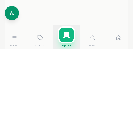
♿
בית
חיפוש
סריקה
מבצעים
רשימה
כמה עולה
טרה ציפס ירקות ים תי
?
טרה ציפס ירקות ים תי
של Global Gourmet Produ
עולה
בין ₪
15.90
ל-₪
18.90
ברשתות הסופרמרקט בישראל.
המחיר הזול ביותר — ₪
15.90
בסיטי מרקט פרימיום, רח
רוטשילד 57 ראשל"צ
— מתוך השוואה של
50
חנויות.
הנתונים מבוססים על מאגר שקיפות המחירים הממשלתי,
נכון ל-
8 באוגוסט 2026
.