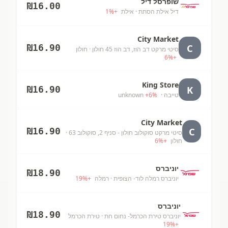
שופרסל דיל
₪
16.00
דיל אילת הסתת
· אילת
+
%
1
City Market
C
₪
16.90
סיטי מרקט דב הוז, דב הוז 45 חולון
· חולון
6
%
+
King Store
K
₪
16.90
טייבה
· unknown
%
6
+
City Market
C
₪
16.90
סיטי מרקט סוקולוב חולון - סניף 2, סוקולוב 63
·
חולון
+
%
6
יוניברס
₪
18.90
יוניברס רמלה לוד- הצופית
· רמלה
+
%
19
יוניברס
₪
18.90
יוניברס טירת הכרמל- נחום חת
· טירת הכרמל
19
%
+