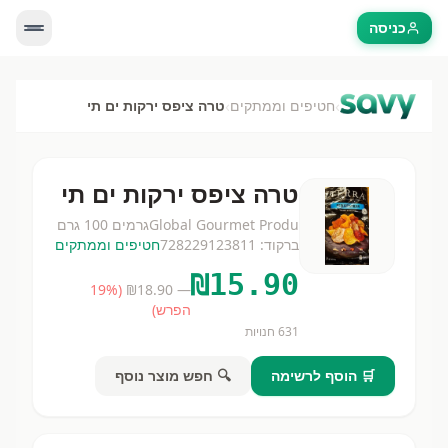
כניסה
›
›
חטיפים וממתקים
טרה ציפס ירקות ים תי
טרה ציפס ירקות ים תי
Global Gourmet Produ
גרמים
100 גרם
ברקוד:
728229123811
חטיפים וממתקים
₪
15.90
19
%
(
18.90
— ₪
הפרש)
631
חנויות
🛒 הוסף לרשימה
🔍 חפש מוצר נוסף