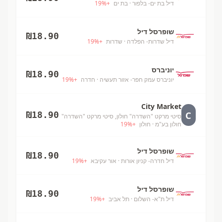
דיל בת ים- בלפור
· בת ים
+
%
19
שופרסל דיל
₪
18.90
דיל שדרות- הפלדה
· שדרות
+
%
19
יוניברס
₪
18.90
יוניברס עמק חפר- אזור תעשיה
· חדרה
+
%
19
City Market
C
₪
18.90
סיטי מרקט "השדרה" חולון, סיטי מרקט "השדרה"
חולון בע"מ
· חולון
+
%
19
שופרסל דיל
₪
18.90
דיל חדרה- קניון אורות
· אור עקיבא
+
%
19
שופרסל דיל
₪
18.90
דיל ת"א- השלום
· תל אביב
+
%
19