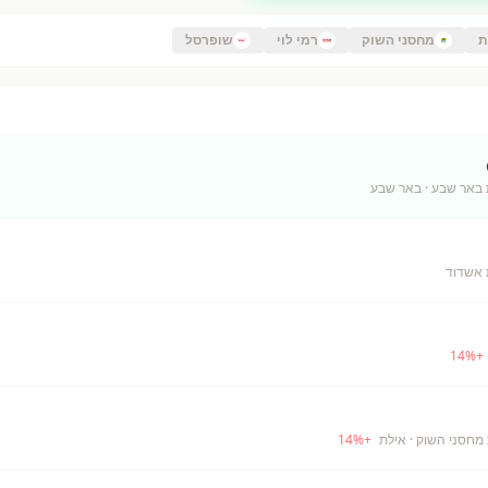
ת
מחסני השוק
רמי לוי
שופרסל
 באר שבע
· באר שבע
 אשדוד
14
%
+
· אילת
+
%
14