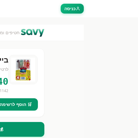
כניסה
›
חטיפים ומ
ביי
לרטיי
40
1142
🛒 הוסף לרשימה
💰