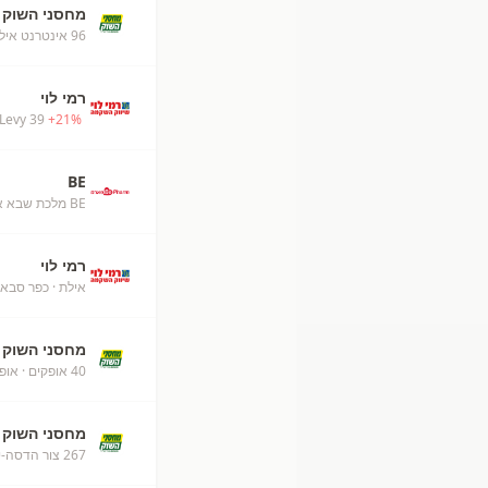
מחסני השוק
96 אינטרנט אילת
רמי לוי
Levy 39
+
21
%
BE
BE מלכת שבא אילת
רמי לוי
אילת
· כפר סבא
מחסני השוק
40 אופקים
· אופ
מחסני השוק
267 צור הדסה-ירושלים